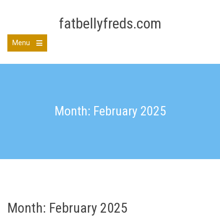
Skip
to
fatbellyfreds.com
content
Menu
Open
the
main
menu
Month: February 2025
Month:
February 2025