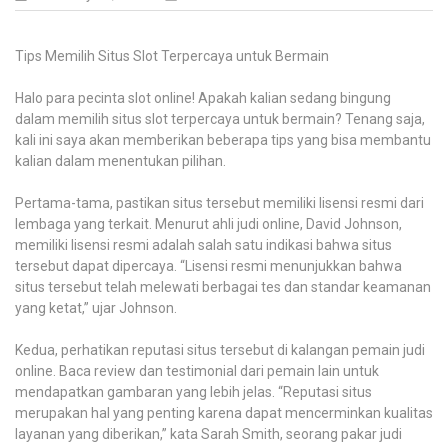
Tips Memilih Situs Slot Terpercaya untuk Bermain
Halo para pecinta slot online! Apakah kalian sedang bingung
dalam memilih situs slot terpercaya untuk bermain? Tenang saja,
kali ini saya akan memberikan beberapa tips yang bisa membantu
kalian dalam menentukan pilihan.
Pertama-tama, pastikan situs tersebut memiliki lisensi resmi dari
lembaga yang terkait. Menurut ahli judi online, David Johnson,
memiliki lisensi resmi adalah salah satu indikasi bahwa situs
tersebut dapat dipercaya. “Lisensi resmi menunjukkan bahwa
situs tersebut telah melewati berbagai tes dan standar keamanan
yang ketat,” ujar Johnson.
Kedua, perhatikan reputasi situs tersebut di kalangan pemain judi
online. Baca review dan testimonial dari pemain lain untuk
mendapatkan gambaran yang lebih jelas. “Reputasi situs
merupakan hal yang penting karena dapat mencerminkan kualitas
layanan yang diberikan,” kata Sarah Smith, seorang pakar judi