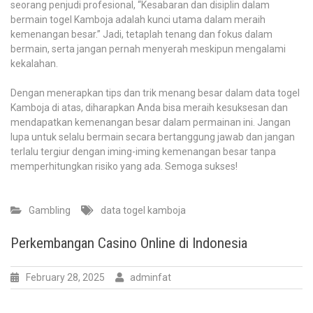
seorang penjudi profesional, “Kesabaran dan disiplin dalam
bermain togel Kamboja adalah kunci utama dalam meraih
kemenangan besar.” Jadi, tetaplah tenang dan fokus dalam
bermain, serta jangan pernah menyerah meskipun mengalami
kekalahan.
Dengan menerapkan tips dan trik menang besar dalam data togel
Kamboja di atas, diharapkan Anda bisa meraih kesuksesan dan
mendapatkan kemenangan besar dalam permainan ini. Jangan
lupa untuk selalu bermain secara bertanggung jawab dan jangan
terlalu tergiur dengan iming-iming kemenangan besar tanpa
memperhitungkan risiko yang ada. Semoga sukses!
Gambling
data togel kamboja
Perkembangan Casino Online di Indonesia
February 28, 2025
adminfat