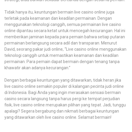
Tidak hanya itu, keuntungan bermain live casino online juga
terletak pada keamanan dan keadilan permainan. Dengan
menggunakan teknologi canggih, semua permainan live casino
online dipantau secara ketat untuk mencegah kecurangan. Hal ini
memberikan jaminan kepada para pemain bahwa setiap putaran
permainan berlangsung secara adil dan transparan. Menurut
David, seorang pakar judi online, “Live casino online menggunakan
teknologi canggih untuk memastikan keamanan dan keadilan
permainan. Para pemain dapat bermain dengan tenang tanpa
khawatir akan adanya kecurangan.”
Dengan berbagai keuntungan yang ditawarkan, tidak heran jika
live casino online semakin populer di kalangan pecinta judi online
di Indonesia. Bagi Anda yang ingin merasakan sensasi bermain
casino secara langsung tanpa harus pergi ke tempat perjudian
fisik, live casino online merupakan pilihan yang tepat. Jadi, tunggu
apalagi? Segera bergabung dan nikmati berbagai keuntungan
yang ditawarkan oleh live casino online. Selamat bermain!