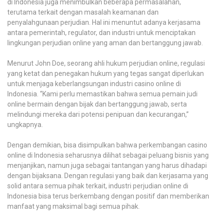
di Indonesia juga menimbulkan beberapa permasalahan,
terutama terkait dengan masalah keamanan dan
penyalahgunaan perjudian. Hal ini menuntut adanya kerjasama
antara pemerintah, regulator, dan industri untuk menciptakan
lingkungan perjudian online yang aman dan bertanggung jawab.
Menurut John Doe, seorang ahli hukum perjudian online, regulasi
yang ketat dan penegakan hukum yang tegas sangat diperlukan
untuk menjaga keberlangsungan industri casino online di
Indonesia. “Kami perlu memastikan bahwa semua pemain judi
online bermain dengan bijak dan bertanggung jawab, serta
melindungi mereka dari potensi penipuan dan kecurangan,”
ungkapnya.
Dengan demikian, bisa disimpulkan bahwa perkembangan casino
online di Indonesia seharusnya dilihat sebagai peluang bisnis yang
menjanjikan, namun juga sebagai tantangan yang harus dihadapi
dengan bijaksana. Dengan regulasi yang baik dan kerjasama yang
solid antara semua pihak terkait, industri perjudian online di
Indonesia bisa terus berkembang dengan positif dan memberikan
manfaat yang maksimal bagi semua pihak.