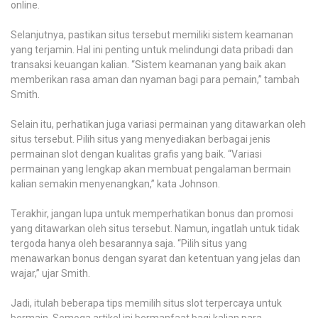
online.
Selanjutnya, pastikan situs tersebut memiliki sistem keamanan
yang terjamin. Hal ini penting untuk melindungi data pribadi dan
transaksi keuangan kalian. “Sistem keamanan yang baik akan
memberikan rasa aman dan nyaman bagi para pemain,” tambah
Smith.
Selain itu, perhatikan juga variasi permainan yang ditawarkan oleh
situs tersebut. Pilih situs yang menyediakan berbagai jenis
permainan slot dengan kualitas grafis yang baik. “Variasi
permainan yang lengkap akan membuat pengalaman bermain
kalian semakin menyenangkan,” kata Johnson.
Terakhir, jangan lupa untuk memperhatikan bonus dan promosi
yang ditawarkan oleh situs tersebut. Namun, ingatlah untuk tidak
tergoda hanya oleh besarannya saja. “Pilih situs yang
menawarkan bonus dengan syarat dan ketentuan yang jelas dan
wajar,” ujar Smith.
Jadi, itulah beberapa tips memilih situs slot terpercaya untuk
bermain. Semoga artikel ini bermanfaat bagi kalian para