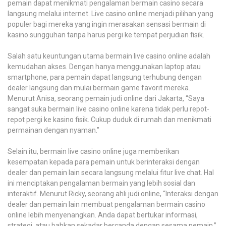
pemain dapat menikmati pengalaman bermain casino secara
langsung melalui internet. Live casino online menjadi pilihan yang
populer bagi mereka yang ingin merasakan sensasi bermain di
kasino sungguhan tanpa harus pergi ke tempat perjudian fisik.
Salah satu keuntungan utama bermain live casino online adalah
kemudahan akses. Dengan hanya menggunakan laptop atau
smartphone, para pemain dapat langsung terhubung dengan
dealer langsung dan mulai bermain game favorit mereka.
Menurut Anisa, seorang pemain judi online dari Jakarta, “Saya
sangat suka bermain live casino online karena tidak perlu repot-
repot pergi ke kasino fisik. Cukup duduk di rumah dan menikmati
permainan dengan nyaman.”
Selain itu, bermain live casino online juga memberikan
kesempatan kepada para pemain untuk berinteraksi dengan
dealer dan pemain lain secara langsung melalui fitur live chat. Hal
ini menciptakan pengalaman bermain yang lebih sosial dan
interaktif. Menurut Ricky, seorang ahli judi online, “Interaksi dengan
dealer dan pemain lain membuat pengalaman bermain casino
online lebih menyenangkan. Anda dapat bertukar informasi,
strategi, atau bahkan sekadar bercanda dengan sesama pemain.”