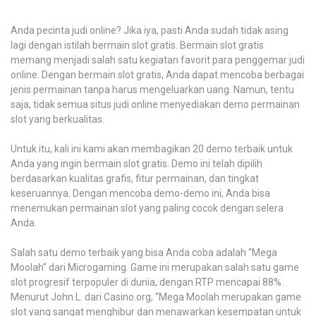
Anda pecinta judi online? Jika iya, pasti Anda sudah tidak asing
lagi dengan istilah bermain slot gratis. Bermain slot gratis
memang menjadi salah satu kegiatan favorit para penggemar judi
online. Dengan bermain slot gratis, Anda dapat mencoba berbagai
jenis permainan tanpa harus mengeluarkan uang. Namun, tentu
saja, tidak semua situs judi online menyediakan demo permainan
slot yang berkualitas.
Untuk itu, kali ini kami akan membagikan 20 demo terbaik untuk
Anda yang ingin bermain slot gratis. Demo ini telah dipilih
berdasarkan kualitas grafis, fitur permainan, dan tingkat
keseruannya. Dengan mencoba demo-demo ini, Anda bisa
menemukan permainan slot yang paling cocok dengan selera
Anda.
Salah satu demo terbaik yang bisa Anda coba adalah “Mega
Moolah” dari Microgaming. Game ini merupakan salah satu game
slot progresif terpopuler di dunia, dengan RTP mencapai 88%.
Menurut John L. dari Casino.org, “Mega Moolah merupakan game
slot yang sangat menghibur dan menawarkan kesempatan untuk