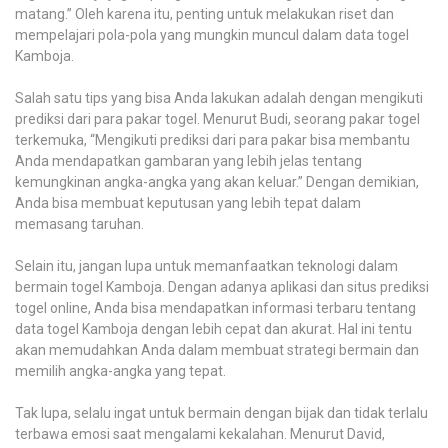
matang.” Oleh karena itu, penting untuk melakukan riset dan
mempelajari pola-pola yang mungkin muncul dalam data togel
Kamboja.
Salah satu tips yang bisa Anda lakukan adalah dengan mengikuti
prediksi dari para pakar togel. Menurut Budi, seorang pakar togel
terkemuka, “Mengikuti prediksi dari para pakar bisa membantu
Anda mendapatkan gambaran yang lebih jelas tentang
kemungkinan angka-angka yang akan keluar.” Dengan demikian,
Anda bisa membuat keputusan yang lebih tepat dalam
memasang taruhan.
Selain itu, jangan lupa untuk memanfaatkan teknologi dalam
bermain togel Kamboja. Dengan adanya aplikasi dan situs prediksi
togel online, Anda bisa mendapatkan informasi terbaru tentang
data togel Kamboja dengan lebih cepat dan akurat. Hal ini tentu
akan memudahkan Anda dalam membuat strategi bermain dan
memilih angka-angka yang tepat.
Tak lupa, selalu ingat untuk bermain dengan bijak dan tidak terlalu
terbawa emosi saat mengalami kekalahan. Menurut David,