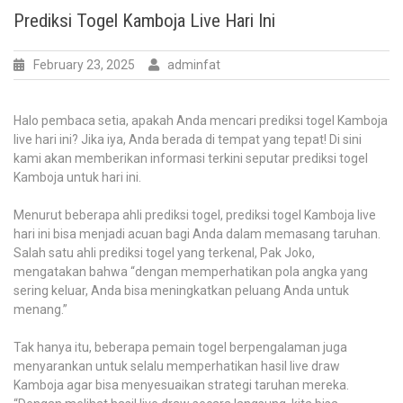
Prediksi Togel Kamboja Live Hari Ini
February 23, 2025
adminfat
Halo pembaca setia, apakah Anda mencari prediksi togel Kamboja
live hari ini? Jika iya, Anda berada di tempat yang tepat! Di sini
kami akan memberikan informasi terkini seputar prediksi togel
Kamboja untuk hari ini.
Menurut beberapa ahli prediksi togel, prediksi togel Kamboja live
hari ini bisa menjadi acuan bagi Anda dalam memasang taruhan.
Salah satu ahli prediksi togel yang terkenal, Pak Joko,
mengatakan bahwa “dengan memperhatikan pola angka yang
sering keluar, Anda bisa meningkatkan peluang Anda untuk
menang.”
Tak hanya itu, beberapa pemain togel berpengalaman juga
menyarankan untuk selalu memperhatikan hasil live draw
Kamboja agar bisa menyesuaikan strategi taruhan mereka.