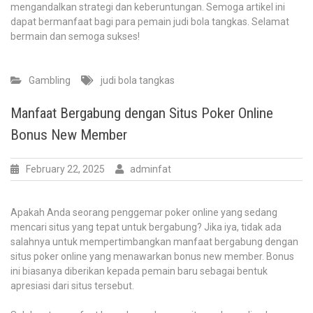
mengandalkan strategi dan keberuntungan. Semoga artikel ini
dapat bermanfaat bagi para pemain judi bola tangkas. Selamat
bermain dan semoga sukses!
Gambling
judi bola tangkas
Manfaat Bergabung dengan Situs Poker Online
Bonus New Member
February 22, 2025
adminfat
Apakah Anda seorang penggemar poker online yang sedang
mencari situs yang tepat untuk bergabung? Jika iya, tidak ada
salahnya untuk mempertimbangkan manfaat bergabung dengan
situs poker online yang menawarkan bonus new member. Bonus
ini biasanya diberikan kepada pemain baru sebagai bentuk
apresiasi dari situs tersebut.