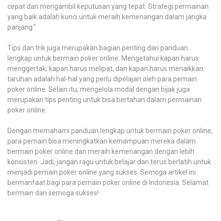
cepat dan mengambil keputusan yang tepat. Strategi permainan
yang baik adalah kunci untuk meraih kemenangan dalam jangka
panjang.”
Tips dan trik juga merupakan bagian penting dari panduan
lengkap untuk bermain poker online. Mengetahui kapan harus
menggertak, kapan harus melipat, dan kapan harus menaikkan
taruhan adalah hal-hal yang perlu dipelajari oleh para pemain
poker online. Selain itu, mengelola modal dengan bijak juga
merupakan tips penting untuk bisa bertahan dalam permainan
poker online.
Dengan memahami panduan lengkap untuk bermain poker online,
para pemain bisa meningkatkan kemampuan mereka dalam
bermain poker online dan meraih kemenangan dengan lebih
konsisten. Jadi, jangan ragu untuk belajar dan terus berlatih untuk
menjadi pemain poker online yang sukses. Semoga artikel ini
bermanfaat bagi para pemain poker online di Indonesia. Selamat
bermain dan semoga sukses!