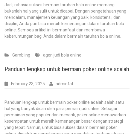
Jadi, rahasia sukses bermain taruhan bola online memang
bukanlah hal yang sulit untuk dicapai. Dengan pengetahuan yang
mendalam, manajemen keuangan yang baik, konsistensi, dan
disiplin, Anda pun bisa meraih kemenangan dalam taruhan bola
online. Semoga artikel ini bermanfaat dan membawa
keberuntungan bagi Anda dalam bermain taruhan bola online.
Gambling
agen judi bola online
Panduan lengkap untuk bermain poker online adalah
February 23, 2025
adminfat
Panduan lengkap untuk bermain poker online adalah salah satu
hal yang banyak dicari oleh para pemain judi online. Sebagai
permainan yang populer dan menarik, poker online menawarkan
kesempatan untuk meraih kemenangan besar dengan strategi
yang tepat. Namun, untuk bisa sukses dalam bermain poker
online, diperlukan pemahaman yang mendalam tentang aturan