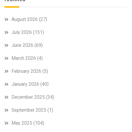
August 2026
(27)
July 2026
(151)
June 2026
(69)
March 2026
(4)
February 2026
(5)
January 2026
(40)
December 2025
(34)
September 2025
(1)
May 2025
(104)