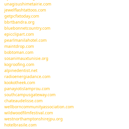
unagisushimetairie.com
jewelflashtattoos.com
getpcfixtoday.com
bbrtbandra.org
bluebonnetcountry.com
epicclipart.com
pearlmanilahotel.com
maintdrop.com
bobtoman.com
sosanimauxtunisie.org
kogroofing.com
alpinedentist.net
radioenergiadance.com
kookotheek.com
panayiotislamprou.com
southcampusgateway.com
chateaudelisse.com
wellborncommunityassociation.com
wildwoodfilmfestival.com
westnorthamptonshirejpu.org
hotelbrasile.com