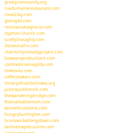
greelycommunity.org
ruedumainerestaurant.com
rosetzsky.com
glonojad.com
revistanuevagrecia.com
stjames-church.com
scotty2naughty.com
doreeshafrir.com
charmcitycomedyproject.com
beawareproductions.com
contextdrivenagility.com
ibikeoulu.com
coffinshakers.com
stmaryofczestochowa.org
justicejudifrench.com
thewanderingbridge.com
themalleablemom.com
kennethcoletime.com
hungryburlington.com
brunswickatlongstown.com
tartinemaplecuisine.com
janekramer.net