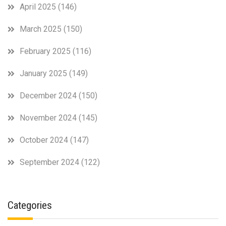
April 2025
(146)
March 2025
(150)
February 2025
(116)
January 2025
(149)
December 2024
(150)
November 2024
(145)
October 2024
(147)
September 2024
(122)
Categories