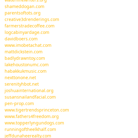
shameddogan.com
parentsoftots.org
creative3drenderings.com
farmerstradecoffee.com
logcabinyardage.com
davidboers.com
www.imobetachat.com
mattdickstein.com
badlydrawntoy.com
lakehoustonumc.com
habakkukmusic.com
nexttonone.net
serenityhbot.net
joshuainternational.org
susansnailandfacial.com
pen-prop.com
www.tigertrendsprinceton.com
www.fathers4freedom.org
www.topperlyngundogs.com
runningoftheelkhalf.com
jeffdunaheerealty.com