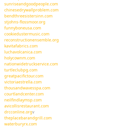
sunriseandgoodpeople.com
chinesedrywallproblem.com
bendthreesistersinn.com
stjohns-flossmoor.org
funnyboneusa.com
cookiedustermusic.com
reconstructionensemble.org
kavitafabrics.com
luchavolcanica.com
holycownm.com
nationwidetruckservice.com
turtleclubpg.com
greatpacifictour.com
victoriaestrella.com
thousandwavesspa.com
courtlandcenter.com
neilfindlaymsp.com
avicollisrestaurant.com
drcconline.org
v
theplacebarandgrill.com
waterburyrx.com