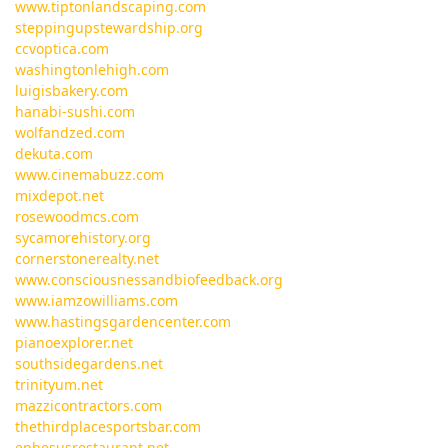
www.tiptonlandscaping.com
steppingupstewardship.org
ccvoptica.com
washingtonlehigh.com
luigisbakery.com
hanabi-sushi.com
wolfandzed.com
dekuta.com
www.cinemabuzz.com
mixdepot.net
rosewoodmcs.com
sycamorehistory.org
cornerstonerealty.net
www.consciousnessandbiofeedback.org
www.iamzowilliams.com
www.hastingsgardencenter.com
pianoexplorer.net
southsidegardens.net
trinityum.net
mazzicontractors.com
thethirdplacesportsbar.com
ephesusrestaurant.net