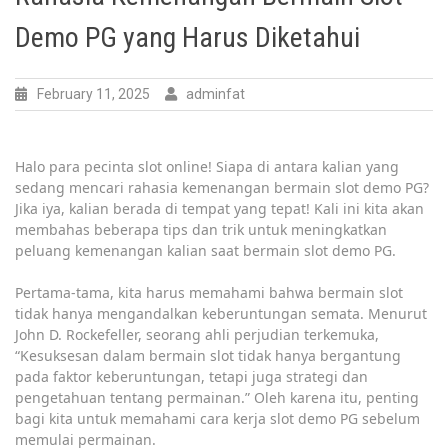
Demo PG yang Harus Diketahui
February 11, 2025
adminfat
Halo para pecinta slot online! Siapa di antara kalian yang
sedang mencari rahasia kemenangan bermain slot demo PG?
Jika iya, kalian berada di tempat yang tepat! Kali ini kita akan
membahas beberapa tips dan trik untuk meningkatkan
peluang kemenangan kalian saat bermain slot demo PG.
Pertama-tama, kita harus memahami bahwa bermain slot
tidak hanya mengandalkan keberuntungan semata. Menurut
John D. Rockefeller, seorang ahli perjudian terkemuka,
“Kesuksesan dalam bermain slot tidak hanya bergantung
pada faktor keberuntungan, tetapi juga strategi dan
pengetahuan tentang permainan.” Oleh karena itu, penting
bagi kita untuk memahami cara kerja slot demo PG sebelum
memulai permainan.