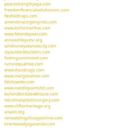
peacestrengthyoga.com
freedomfinancialsolutionsinc.com
flexfoldtraps.com
amendsracingengines.com
www.kortormorthai.com
www.fatandqueer.com
anneashleyumc.org
landsurveyskansascity.com
stpauldeckbuilders.com
footingsunlimited.com
runsnoqualmie.com
www.docsdrugs.com
www.margiesdiner.com
fdlchowder.com
www.needlepointsltd.com
bullandbirdsteakhouse.com
lascolinasplasticsurgery.com
www.cliftonheritage.org
sma43.org
remodelingchicagoonline.com
brentwoodyogacenter.com