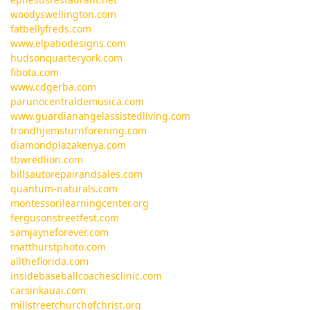
woodyswellington.com
fatbellyfreds.com
www.elpatiodesigns.com
hudsonquarteryork.com
fibota.com
www.cdgerba.com
parunocentraldemusica.com
www.guardianangelassistedliving.com
trondhjemsturnforening.com
diamondplazakenya.com
tbwredlion.com
billsautorepairandsales.com
quantum-naturals.com
montessorilearningcenter.org
fergusonstreetfest.com
samjayneforever.com
matthurstphoto.com
alltheflorida.com
insidebaseballcoachesclinic.com
carsinkauai.com
millstreetchurchofchrist.org