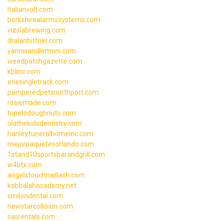
italianvolt.com
berkshirealarmssystems.com
vizslabrewing.com
dralanbittner.com
yannisandlemoni.com
weedpatchgazette.com
kblinc.com
eriesingletrack.com
pamperedpetsnorthport.com
rosiemade.com
tupelodoughnuts.com
olathekidsdentistry.com
hanleyfuneralhomeinc.com
mejorpaquetesorlando.com
1stand10sportsbarandgrill.com
w4btx.com
angelstouchnaillash.com
kabbalahacademy.net
smilondental.com
newstarcollision.com
sasrentals.com