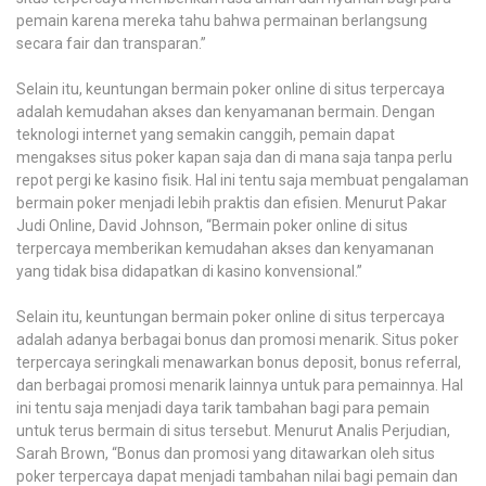
pemain karena mereka tahu bahwa permainan berlangsung
secara fair dan transparan.”
Selain itu, keuntungan bermain poker online di situs terpercaya
adalah kemudahan akses dan kenyamanan bermain. Dengan
teknologi internet yang semakin canggih, pemain dapat
mengakses situs poker kapan saja dan di mana saja tanpa perlu
repot pergi ke kasino fisik. Hal ini tentu saja membuat pengalaman
bermain poker menjadi lebih praktis dan efisien. Menurut Pakar
Judi Online, David Johnson, “Bermain poker online di situs
terpercaya memberikan kemudahan akses dan kenyamanan
yang tidak bisa didapatkan di kasino konvensional.”
Selain itu, keuntungan bermain poker online di situs terpercaya
adalah adanya berbagai bonus dan promosi menarik. Situs poker
terpercaya seringkali menawarkan bonus deposit, bonus referral,
dan berbagai promosi menarik lainnya untuk para pemainnya. Hal
ini tentu saja menjadi daya tarik tambahan bagi para pemain
untuk terus bermain di situs tersebut. Menurut Analis Perjudian,
Sarah Brown, “Bonus dan promosi yang ditawarkan oleh situs
poker terpercaya dapat menjadi tambahan nilai bagi pemain dan