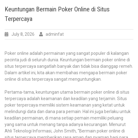
Keuntungan Bermain Poker Online di Situs
Terpercaya
July 8, 2026
adminfat
Poker online adalah permainan yang sangat populer di kalangan
pecinta judi di seluruh dunia. Keuntungan bermain poker online di
situs terpercaya sangatlah banyak dan tidak bisa dianggap remeh.
Dalam artikel ini, kita akan membahas mengapa bermain poker
online di situs terpercaya sangat menguntungkan.
Pertama-tama, keuntungan utama bermain poker online di situs
terpercaya adalah keamanan dan keadilan yang terjamin. Situs
poker terpercaya memiliki sistem keamanan yang ketat untuk
melindungi data dan dana para pemain. Hal ini juga berlaku untuk
keadilan permainan, di mana setiap pemain memiliki peluang
yang sama untuk menang tanpa adanya kecurangan. Menurut
Ahli Teknologi Informasi, John Smith, “Bermain poker online di
situs terpercaya memberikan rasa aman dan nyaman bagi para