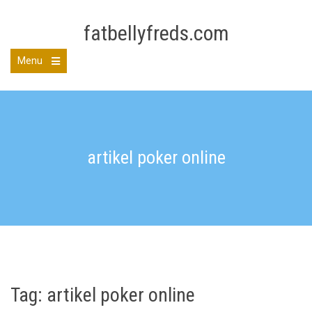
Skip
to
fatbellyfreds.com
content
Menu
Open
the
main
menu
artikel poker online
Tag:
artikel poker online