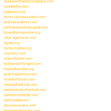
3seasonsthaibistrooakland.com
scribblefire.com
yogaexpo.org
home-careassociates.com
andreacavaletto.com
parksleylivestocksupply.com
boisedharmacenter.org
color-agestores.com
wipala.org
loyola-malawi.org
rosychicc.com
outpostboats.com
bytheendoftonight.com
hopeinthecities.org
gratefulgluttons.com
mobdroforpctv.com
cassandrasturdy.com
sanbenitoolivefestival.com
classicmoviestills.com
cafecolada.com
discoversoriano.com
thebeginnerspoint.com