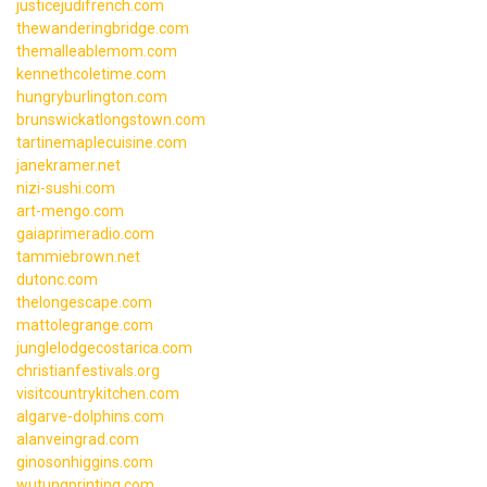
justicejudifrench.com
thewanderingbridge.com
themalleablemom.com
kennethcoletime.com
hungryburlington.com
brunswickatlongstown.com
tartinemaplecuisine.com
janekramer.net
nizi-sushi.com
art-mengo.com
gaiaprimeradio.com
tammiebrown.net
dutonc.com
thelongescape.com
mattolegrange.com
junglelodgecostarica.com
christianfestivals.org
visitcountrykitchen.com
algarve-dolphins.com
alanveingrad.com
ginosonhiggins.com
wutungprinting.com