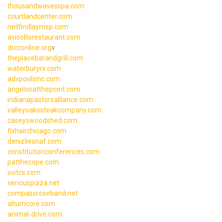
thousandwavesspa.com
courtlandcenter.com
neilfindlaymsp.com
avicollisrestaurant.com
drcconline.org
v
theplacebarandgrill.com
waterburyrx.com
advpoolsinc.com
angelosatthepoint.com
indianapastorsalliance.com
valleyoakssteakcompany.com
caseyswoodshed.com
fixhairchicago.com
denizliesnaf.com
constitutionconferences.com
patthecope.com
svitcs.com
seriouspizza.net
compassroseband.net
altumcore.com
animal-drive.com