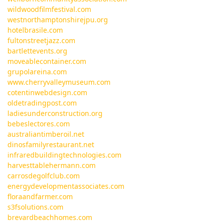
wildwoodfilmfestival.com
westnorthamptonshirejpu.org
hotelbrasile.com
fultonstreetjazz.com
bartlettevents.org
moveablecontainer.com
grupolareina.com
www.cherryvalleymuseum.com
cotentinwebdesign.com
oldetradingpost.com
ladiesunderconstruction.org
bebeslectores.com
australiantimberoil.net
dinosfamilyrestaurant.net
infraredbuildingtechnologies.com
harvesttablehermann.com
carrosdegolfclub.com
energydevelopmentassociates.com
floraandfarmer.com
s3fsolutions.com
brevardbeachhomes.com