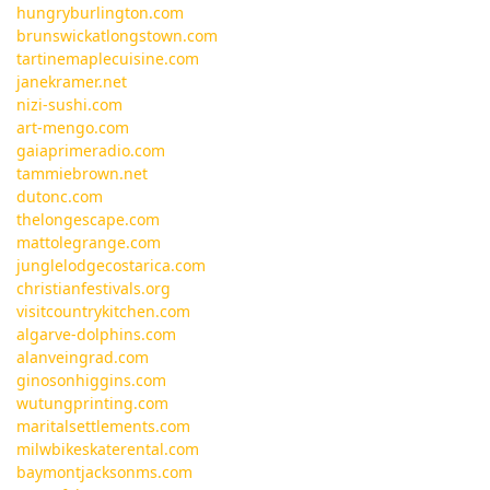
hungryburlington.com
brunswickatlongstown.com
tartinemaplecuisine.com
janekramer.net
nizi-sushi.com
art-mengo.com
gaiaprimeradio.com
tammiebrown.net
dutonc.com
thelongescape.com
mattolegrange.com
junglelodgecostarica.com
christianfestivals.org
visitcountrykitchen.com
algarve-dolphins.com
alanveingrad.com
ginosonhiggins.com
wutungprinting.com
maritalsettlements.com
milwbikeskaterental.com
baymontjacksonms.com