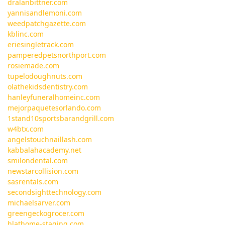
dralanbittner.com
yannisandlemoni.com
weedpatchgazette.com
kblinc.com
eriesingletrack.com
pamperedpetsnorthport.com
rosiemade.com
tupelodoughnuts.com
olathekidsdentistry.com
hanleyfuneralhomeinc.com
mejorpaquetesorlando.com
1stand10sportsbarandgrill.com
w4btx.com
angelstouchnaillash.com
kabbalahacademy.net
smilondental.com
newstarcollision.com
sasrentals.com
secondsighttechnology.com
michaelsarver.com
greengeckogrocer.com
hlathome-staging.com