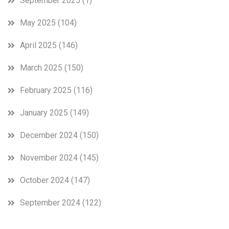
September 2025
(1)
May 2025
(104)
April 2025
(146)
March 2025
(150)
February 2025
(116)
January 2025
(149)
December 2024
(150)
November 2024
(145)
October 2024
(147)
September 2024
(122)