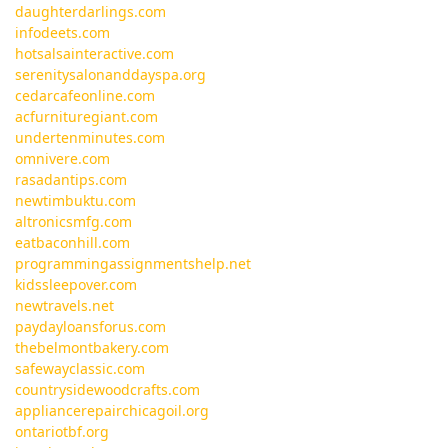
daughterdarlings.com
infodeets.com
hotsalsainteractive.com
serenitysalonanddayspa.org
cedarcafeonline.com
acfurnituregiant.com
undertenminutes.com
omnivere.com
rasadantips.com
newtimbuktu.com
altronicsmfg.com
eatbaconhill.com
programmingassignmentshelp.net
kidssleepover.com
newtravels.net
paydayloansforus.com
thebelmontbakery.com
safewayclassic.com
countrysidewoodcrafts.com
appliancerepairchicagoil.org
ontariotbf.org