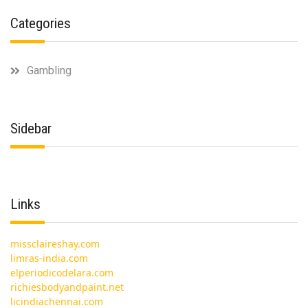
Categories
Gambling
Sidebar
Links
missclaireshay.com
limras-india.com
elperiodicodelara.com
richiesbodyandpaint.net
licindiachennai.com