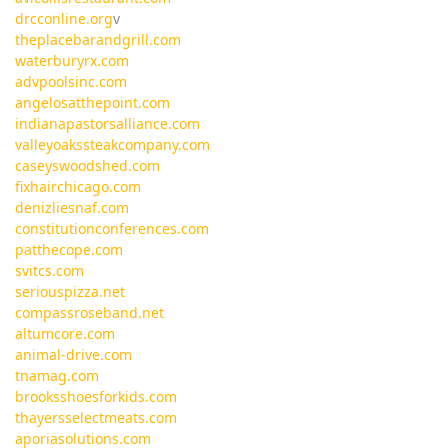
drcconline.org
v
theplacebarandgrill.com
waterburyrx.com
advpoolsinc.com
angelosatthepoint.com
indianapastorsalliance.com
valleyoakssteakcompany.com
caseyswoodshed.com
fixhairchicago.com
denizliesnaf.com
constitutionconferences.com
patthecope.com
svitcs.com
seriouspizza.net
compassroseband.net
altumcore.com
animal-drive.com
tnamag.com
brooksshoesforkids.com
thayersselectmeats.com
aporiasolutions.com