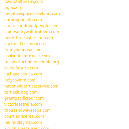
townofaltonany.com
pglax.org
negativespacecleveland.com
liuteriapaoletti.com
sunriseandgoodpeople.com
chinesedrywallproblem.com
bendthreesistersinn.com
stjohns-flossmoor.org
funnyboneusa.com
cookiedustermusic.com
reconstructionensemble.org
kavitafabrics.com
luchavolcanica.com
holycownm.com
nationwidetruckservice.com
turtleclubpg.com
greatpacifictour.com
victoriaestrella.com
thousandwavesspa.com
courtlandcenter.com
neilfindlaymsp.com
avicollisrestaurant.com