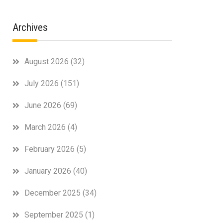
Archives
August 2026
(32)
July 2026
(151)
June 2026
(69)
March 2026
(4)
February 2026
(5)
January 2026
(40)
December 2025
(34)
September 2025
(1)