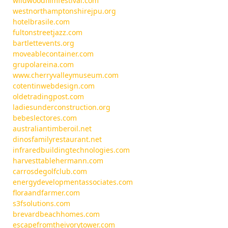
wildwoodfilmfestival.com
westnorthamptonshirejpu.org
hotelbrasile.com
fultonstreetjazz.com
bartlettevents.org
moveablecontainer.com
grupolareina.com
www.cherryvalleymuseum.com
cotentinwebdesign.com
oldetradingpost.com
ladiesunderconstruction.org
bebeslectores.com
australiantimberoil.net
dinosfamilyrestaurant.net
infraredbuildingtechnologies.com
harvesttablehermann.com
carrosdegolfclub.com
energydevelopmentassociates.com
floraandfarmer.com
s3fsolutions.com
brevardbeachhomes.com
escapefromtheivorytower.com