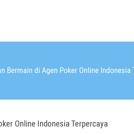
n Bermain di Agen Poker Online Indonesia 
ker Online Indonesia Terpercaya