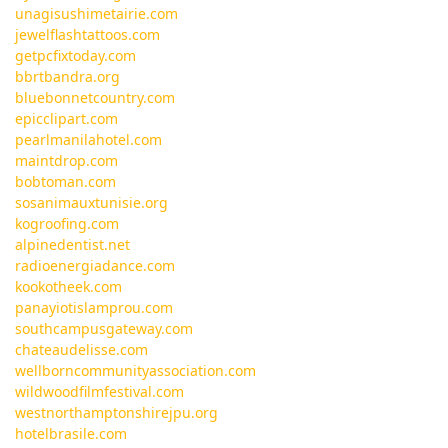
unagisushimetairie.com
jewelflashtattoos.com
getpcfixtoday.com
bbrtbandra.org
bluebonnetcountry.com
epicclipart.com
pearlmanilahotel.com
maintdrop.com
bobtoman.com
sosanimauxtunisie.org
kogroofing.com
alpinedentist.net
radioenergiadance.com
kookotheek.com
panayiotislamprou.com
southcampusgateway.com
chateaudelisse.com
wellborncommunityassociation.com
wildwoodfilmfestival.com
westnorthamptonshirejpu.org
hotelbrasile.com