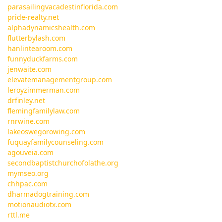
parasailingvacadestinflorida.com
pride-realty.net
alphadynamicshealth.com
flutterbylash.com
hanlintearoom.com
funnyduckfarms.com
jenwaite.com
elevatemanagementgroup.com
leroyzimmerman.com
drfinley.net
flemingfamilylaw.com
rnrwine.com
lakeoswegorowing.com
fuquayfamilycounseling.com
agouveia.com
secondbaptistchurchofolathe.org
mymseo.org
chhpac.com
dharmadogtraining.com
motionaudiotx.com
rttl.me