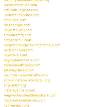
cedarcafeonline.com
acfurnituregiant.com
undertenminutes.com
omnivere.com
rasadantips.com
newtimbuktu.com
altronicsmfg.com
eatbaconhill.com
programmingassignmentshelp.net
kidssleepover.com
newtravels.net
paydayloansforus.com
thebelmontbakery.com
safewayclassic.com
countrysidewoodcrafts.com
appliancerepairchicagoil.org
ontariotbf.org
instalegendary.com
keepworkershealthyandsafe.com
noodlesitaliankitchen.com
nydreamact.org