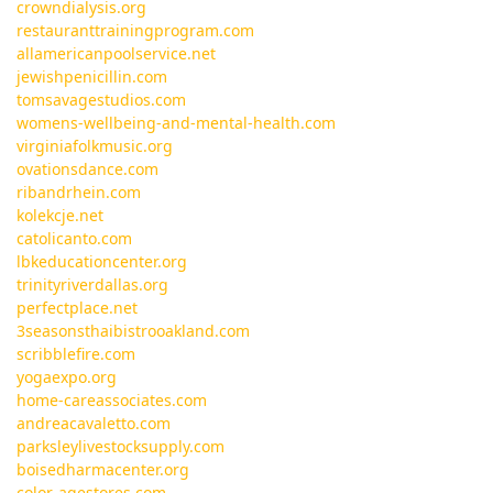
crowndialysis.org
restauranttrainingprogram.com
allamericanpoolservice.net
jewishpenicillin.com
tomsavagestudios.com
womens-wellbeing-and-mental-health.com
virginiafolkmusic.org
ovationsdance.com
ribandrhein.com
kolekcje.net
catolicanto.com
lbkeducationcenter.org
trinityriverdallas.org
perfectplace.net
3seasonsthaibistrooakland.com
scribblefire.com
yogaexpo.org
home-careassociates.com
andreacavaletto.com
parksleylivestocksupply.com
boisedharmacenter.org
color-agestores.com