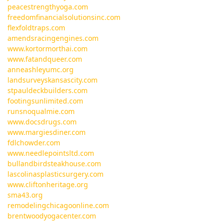
peacestrengthyoga.com
freedomfinancialsolutionsinc.com
flexfoldtraps.com
amendsracingengines.com
www.kortormorthai.com
www.fatandqueer.com
anneashleyumc.org
landsurveyskansascity.com
stpauldeckbuilders.com
footingsunlimited.com
runsnoqualmie.com
www.docsdrugs.com
www.margiesdiner.com
fdlchowder.com
www.needlepointsltd.com
bullandbirdsteakhouse.com
lascolinasplasticsurgery.com
www.cliftonheritage.org
sma43.org
remodelingchicagoonline.com
brentwoodyogacenter.com