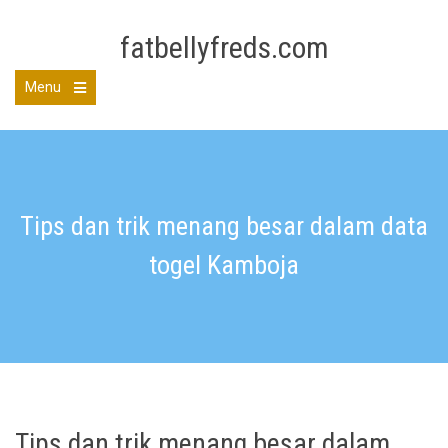
Skip
to
fatbellyfreds.com
content
Menu
Open
the
main
menu
Tips dan trik menang besar dalam data
togel Kamboja
Tips dan trik menang besar dalam