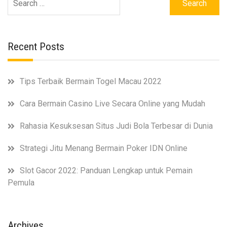
for:
Recent Posts
Tips Terbaik Bermain Togel Macau 2022
Cara Bermain Casino Live Secara Online yang Mudah
Rahasia Kesuksesan Situs Judi Bola Terbesar di Dunia
Strategi Jitu Menang Bermain Poker IDN Online
Slot Gacor 2022: Panduan Lengkap untuk Pemain
Pemula
Archives