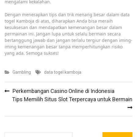
mengalami kekalahan.
Dengan menerapkan tips dan trik menang besar dalam data
togel Kamboja di atas, diharapkan Anda bisa meraih
kesuksesan dan mendapatkan kemenangan besar dalam
permainan ini. Jangan lupa untuk selalu bermain secara
bertanggung jawab dan jangan terlalu tergiur dengan iming-
iming kemenangan besar tanpa memperhitungkan risiko
yang ada. Semoga sukses!
Gambling
data togel kamboja
Post
Perkembangan Casino Online di Indonesia
navigation
Tips Memilih Situs Slot Terpercaya untuk Bermain
Search