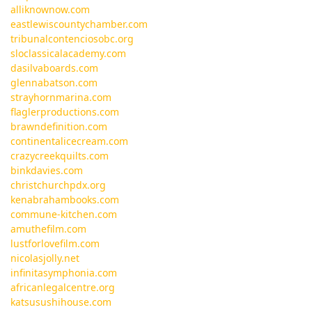
alliknownow.com
eastlewiscountychamber.com
tribunalcontenciosobc.org
sloclassicalacademy.com
dasilvaboards.com
glennabatson.com
strayhornmarina.com
flaglerproductions.com
brawndefinition.com
continentalicecream.com
crazycreekquilts.com
binkdavies.com
christchurchpdx.org
kenabrahambooks.com
commune-kitchen.com
amuthefilm.com
lustforlovefilm.com
nicolasjolly.net
infinitasymphonia.com
africanlegalcentre.org
katsusushihouse.com