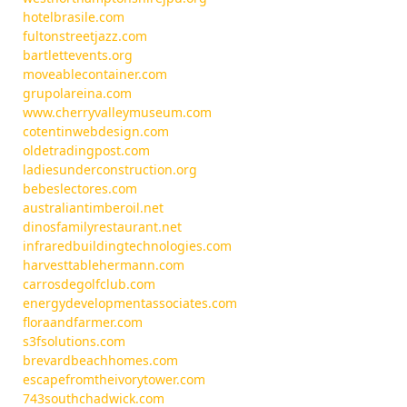
hotelbrasile.com
fultonstreetjazz.com
bartlettevents.org
moveablecontainer.com
grupolareina.com
www.cherryvalleymuseum.com
cotentinwebdesign.com
oldetradingpost.com
ladiesunderconstruction.org
bebeslectores.com
australiantimberoil.net
dinosfamilyrestaurant.net
infraredbuildingtechnologies.com
harvesttablehermann.com
carrosdegolfclub.com
energydevelopmentassociates.com
floraandfarmer.com
s3fsolutions.com
brevardbeachhomes.com
escapefromtheivorytower.com
743southchadwick.com