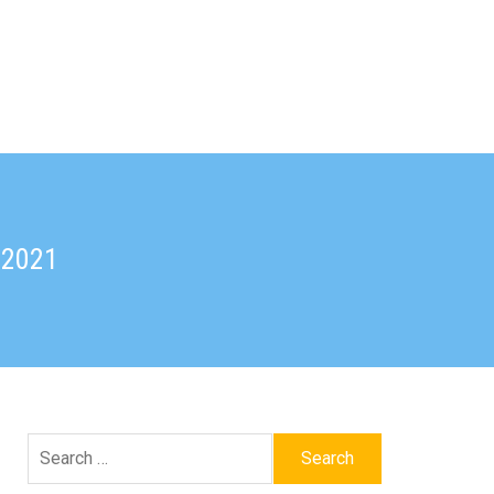
 2021
Search
for: