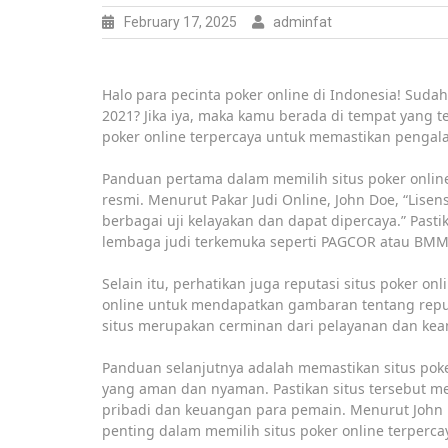
February 17, 2025
adminfat
Halo para pecinta poker online di Indonesia! Suda
2021? Jika iya, maka kamu berada di tempat yang t
poker online terpercaya untuk memastikan peng
Panduan pertama dalam memilih situs poker online 
resmi. Menurut Pakar Judi Online, John Doe, “Lisen
berbagai uji kelayakan dan dapat dipercaya.” Pastik
lembaga judi terkemuka seperti PAGCOR atau BMM 
Selain itu, perhatikan juga reputasi situs poker on
online untuk mendapatkan gambaran tentang reputas
situs merupakan cerminan dari pelayanan dan ke
Panduan selanjutnya adalah memastikan situs po
yang aman dan nyaman. Pastikan situs tersebut m
pribadi dan keuangan para pemain. Menurut John
penting dalam memilih situs poker online terperca