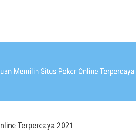
uan Memilih Situs Poker Online Terpercaya
nline Terpercaya 2021