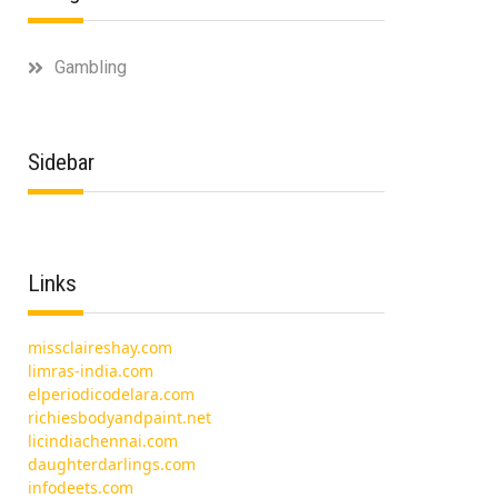
Gambling
Sidebar
Links
missclaireshay.com
limras-india.com
elperiodicodelara.com
richiesbodyandpaint.net
licindiachennai.com
daughterdarlings.com
infodeets.com