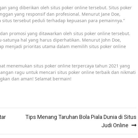
gan yang diberikan oleh situs poker online tersebut. Situs poker
nggan yang responsif dan profesional. Menurut Jane Doe,
 situs tersebut peduli terhadap kepuasan para pemainnya.”
an promosi yang ditawarkan oleh situs poker online tersebut.
-satunya hal yang harus diperhatikan. Menurut John Doe,
p menjadi prioritas utama dalam memilih situs poker online
at menemukan situs poker online terpercaya tahun 2021 yang
angan ragu untuk mencari situs poker online terbaik dan nikmati
gkan dan aman! Selamat bermain!
tar
Tips Menang Taruhan Bola Piala Dunia di Situs
Judi Online