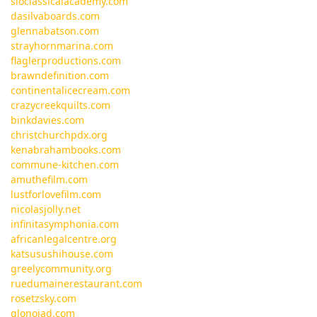
sloclassicalacademy.com
dasilvaboards.com
glennabatson.com
strayhornmarina.com
flaglerproductions.com
brawndefinition.com
continentalicecream.com
crazycreekquilts.com
binkdavies.com
christchurchpdx.org
kenabrahambooks.com
commune-kitchen.com
amuthefilm.com
lustforlovefilm.com
nicolasjolly.net
infinitasymphonia.com
africanlegalcentre.org
katsusushihouse.com
greelycommunity.org
ruedumainerestaurant.com
rosetzsky.com
glonojad.com