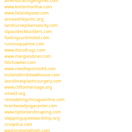
amendsracingengines.com
www.kortormorthai.com
www.fatandqueer.com
anneashleyumc.org
landsurveyskansascity.com
stpauldeckbuilders.com
footingsunlimited.com
runsnoqualmie.com
www.docsdrugs.com
www.margiesdiner.com
fdlchowder.com
www.needlepointsltd.com
bullandbirdsteakhouse.com
lascolinasplasticsurgery.com
www.cliftonheritage.org
sma43.org
remodelingchicagoonline.com
brentwoodyogacenter.com
www.tiptonlandscaping.com
steppingupstewardship.org
ccvoptica.com
washingtonlehigh.com