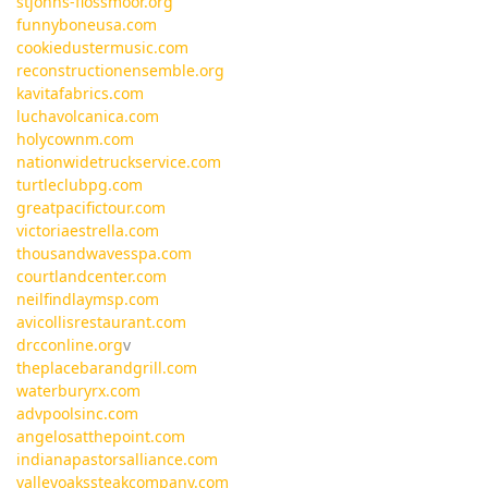
stjohns-flossmoor.org
funnyboneusa.com
cookiedustermusic.com
reconstructionensemble.org
kavitafabrics.com
luchavolcanica.com
holycownm.com
nationwidetruckservice.com
turtleclubpg.com
greatpacifictour.com
victoriaestrella.com
thousandwavesspa.com
courtlandcenter.com
neilfindlaymsp.com
avicollisrestaurant.com
drcconline.org
v
theplacebarandgrill.com
waterburyrx.com
advpoolsinc.com
angelosatthepoint.com
indianapastorsalliance.com
valleyoakssteakcompany.com