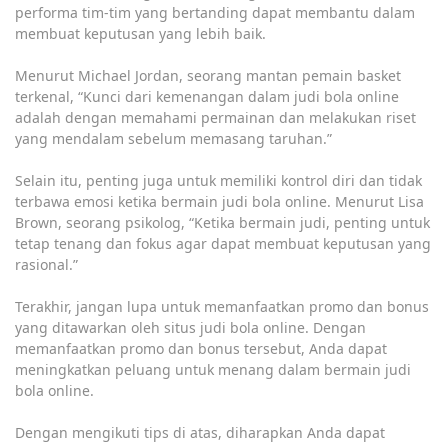
performa tim-tim yang bertanding dapat membantu dalam
membuat keputusan yang lebih baik.
Menurut Michael Jordan, seorang mantan pemain basket
terkenal, “Kunci dari kemenangan dalam judi bola online
adalah dengan memahami permainan dan melakukan riset
yang mendalam sebelum memasang taruhan.”
Selain itu, penting juga untuk memiliki kontrol diri dan tidak
terbawa emosi ketika bermain judi bola online. Menurut Lisa
Brown, seorang psikolog, “Ketika bermain judi, penting untuk
tetap tenang dan fokus agar dapat membuat keputusan yang
rasional.”
Terakhir, jangan lupa untuk memanfaatkan promo dan bonus
yang ditawarkan oleh situs judi bola online. Dengan
memanfaatkan promo dan bonus tersebut, Anda dapat
meningkatkan peluang untuk menang dalam bermain judi
bola online.
Dengan mengikuti tips di atas, diharapkan Anda dapat