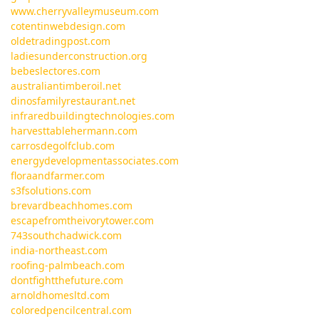
www.cherryvalleymuseum.com
cotentinwebdesign.com
oldetradingpost.com
ladiesunderconstruction.org
bebeslectores.com
australiantimberoil.net
dinosfamilyrestaurant.net
infraredbuildingtechnologies.com
harvesttablehermann.com
carrosdegolfclub.com
energydevelopmentassociates.com
floraandfarmer.com
s3fsolutions.com
brevardbeachhomes.com
escapefromtheivorytower.com
743southchadwick.com
india-northeast.com
roofing-palmbeach.com
dontfightthefuture.com
arnoldhomesltd.com
coloredpencilcentral.com