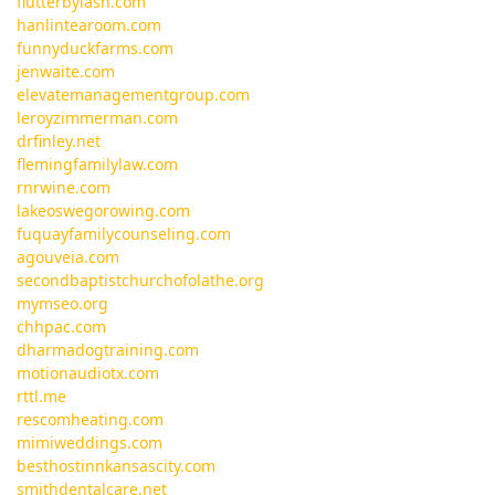
flutterbylash.com
hanlintearoom.com
funnyduckfarms.com
jenwaite.com
elevatemanagementgroup.com
leroyzimmerman.com
drfinley.net
flemingfamilylaw.com
rnrwine.com
lakeoswegorowing.com
fuquayfamilycounseling.com
agouveia.com
secondbaptistchurchofolathe.org
mymseo.org
chhpac.com
dharmadogtraining.com
motionaudiotx.com
rttl.me
rescomheating.com
mimiweddings.com
besthostinnkansascity.com
smithdentalcare.net