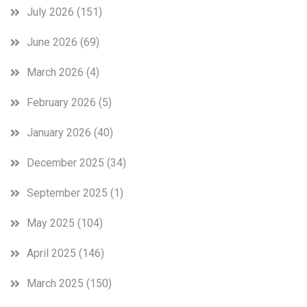
July 2026
(151)
June 2026
(69)
March 2026
(4)
February 2026
(5)
January 2026
(40)
December 2025
(34)
September 2025
(1)
May 2025
(104)
April 2025
(146)
March 2025
(150)