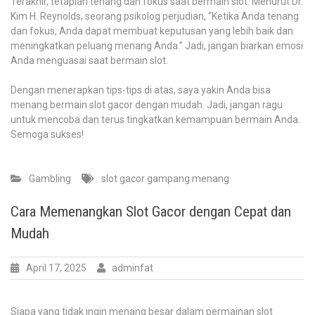
Terakhir, tetaplah tenang dan fokus saat bermain slot. Menurut Dr.
Kim H. Reynolds, seorang psikolog perjudian, “Ketika Anda tenang
dan fokus, Anda dapat membuat keputusan yang lebih baik dan
meningkatkan peluang menang Anda.” Jadi, jangan biarkan emosi
Anda menguasai saat bermain slot.
Dengan menerapkan tips-tips di atas, saya yakin Anda bisa
menang bermain slot gacor dengan mudah. Jadi, jangan ragu
untuk mencoba dan terus tingkatkan kemampuan bermain Anda.
Semoga sukses!
Gambling
slot gacor gampang menang
Cara Memenangkan Slot Gacor dengan Cepat dan
Mudah
April 17, 2025
adminfat
Siapa yang tidak ingin menang besar dalam permainan slot