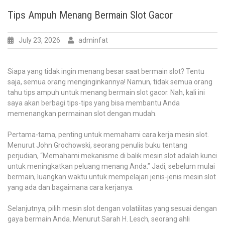
Tips Ampuh Menang Bermain Slot Gacor
July 23, 2026
adminfat
Siapa yang tidak ingin menang besar saat bermain slot? Tentu
saja, semua orang menginginkannya! Namun, tidak semua orang
tahu tips ampuh untuk menang bermain slot gacor. Nah, kali ini
saya akan berbagi tips-tips yang bisa membantu Anda
memenangkan permainan slot dengan mudah.
Pertama-tama, penting untuk memahami cara kerja mesin slot.
Menurut John Grochowski, seorang penulis buku tentang
perjudian, “Memahami mekanisme di balik mesin slot adalah kunci
untuk meningkatkan peluang menang Anda.” Jadi, sebelum mulai
bermain, luangkan waktu untuk mempelajari jenis-jenis mesin slot
yang ada dan bagaimana cara kerjanya.
Selanjutnya, pilih mesin slot dengan volatilitas yang sesuai dengan
gaya bermain Anda. Menurut Sarah H. Lesch, seorang ahli