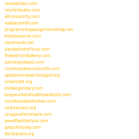
rasadantips.com
newtimbuktu.com
altronicsmfg.com
eatbaconhill.com
programmingassignmentshelp.net
kidssleepover.com
newtravels.net
paydayloansforus.com
thebelmontbakery.com
safewayclassic.com
countrysidewoodcrafts.com
appliancerepairchicagoil.org
ontariotbf.org
instalegendary.com
keepworkershealthyandsafe.com
noodlesitaliankitchen.com
nydreamact.org
unagisushimetairie.com
jewelflashtattoos.com
getpcfixtoday.com
bbrtbandra.org