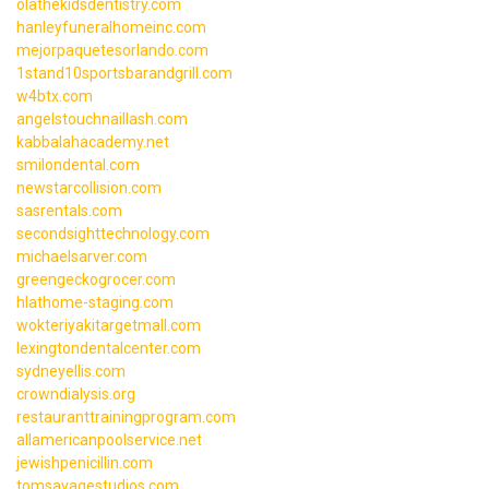
olathekidsdentistry.com
hanleyfuneralhomeinc.com
mejorpaquetesorlando.com
1stand10sportsbarandgrill.com
w4btx.com
angelstouchnaillash.com
kabbalahacademy.net
smilondental.com
newstarcollision.com
sasrentals.com
secondsighttechnology.com
michaelsarver.com
greengeckogrocer.com
hlathome-staging.com
wokteriyakitargetmall.com
lexingtondentalcenter.com
sydneyellis.com
crowndialysis.org
restauranttrainingprogram.com
allamericanpoolservice.net
jewishpenicillin.com
tomsavagestudios.com