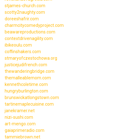
stjames-church.com
scotty2naughty.com
doreeshafrir.com
charmcitycomedyproject.com
beawareproductions.com
contextdrivenagility.com
ibikeoulu.com
coffinshakers.com
stmaryofczestochowa.org
justicejudifrench.com
thewanderingbridge.com
themalleablemom.com
kennethcoletime.com
hungryburlington.com
brunswickatlongstown.com
tartinemaplecuisine.com
janekramer.net
nizi-sushi.com
art-mengo.com
gaiaprimeradio.com
tammiebrown.net