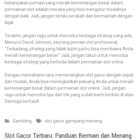
kebanyakan pemain yang meraih kemenangan besar dalam
permainan slot adalah mereka yang bisa mengatur modalnya
dengan baik. Jadi, jangan terlalu serakah dan bermainlah dengan
bijak.
Terakhir, jangan ragu untuk mencoba berbagai strategi yang ada.
Menurut David Johnson, seorang pemain slot profesional,
“Terkadang, strategi yang tidak lazim justru bisa membawa Anda
meraih kemenangan besar.” Jadi, jangan takut untuk mencoba
berbagai strategi yang berbeda dalam permainan slot online.
Dengan memahami cara memenangkan slot gacor dengan cepat
dan mudah, Anda bisa meningkatkan peluang Anda untuk meraih
kemenangan besar dalam permainan slot online. Jadi, jangan
ragu untuk mencoba tips dan trik yang sudah kami berikan di atas.
Semoga berhasil!
Gambling
slot gacor gampang menang
Slot Gacor Terbaru: Panduan Bermain dan Menang