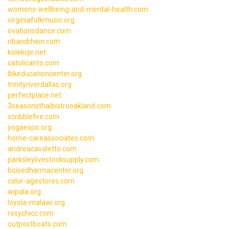
womens-wellbeing-and-mental-health.com
virginiafolkmusic.org
ovationsdance.com
ribandrhein.com
kolekcje.net
catolicanto.com
lbkeducationcenter.org
trinityriverdallas.org
perfectplace.net
3seasonsthaibistrooakland.com
scribblefire.com
yogaexpo.org
home-careassociates.com
andreacavaletto.com
parksleylivestocksupply.com
boisedharmacenter.org
color-agestores.com
wipala.org
loyola-malawi.org
rosychicc.com
outpostboats.com