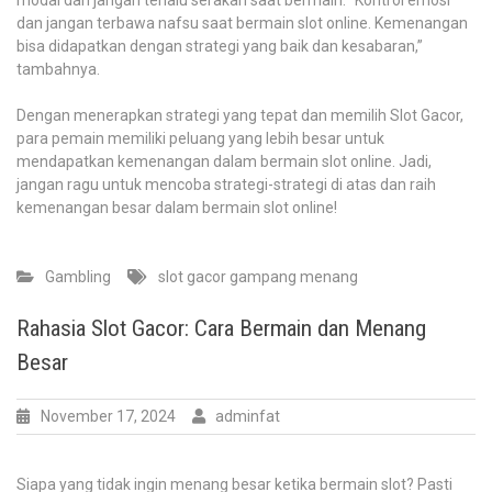
modal dan jangan terlalu serakah saat bermain. “Kontrol emosi
dan jangan terbawa nafsu saat bermain slot online. Kemenangan
bisa didapatkan dengan strategi yang baik dan kesabaran,”
tambahnya.
Dengan menerapkan strategi yang tepat dan memilih Slot Gacor,
para pemain memiliki peluang yang lebih besar untuk
mendapatkan kemenangan dalam bermain slot online. Jadi,
jangan ragu untuk mencoba strategi-strategi di atas dan raih
kemenangan besar dalam bermain slot online!
Gambling
slot gacor gampang menang
Rahasia Slot Gacor: Cara Bermain dan Menang
Besar
November 17, 2024
adminfat
Siapa yang tidak ingin menang besar ketika bermain slot? Pasti