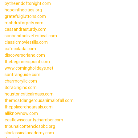
bytheendoftonight.com
hopeinthecities.org
gratefulgluttons.com
mobdroforpctv.com
cassandrasturdy.com
sanbenitoolivefestival.com
classicmoviestills.com
cafecolada.com
discoversoriano.com
thebeginnerspoint.com
www.comingholidays.net
sanfranguide.com
charmoryllc.com
3dracinginc.com
houstoncriticalmass.com
themostdangerousanimalofall.com
thepolicerehearsals.com
alliknownow.com
eastlewiscountychamber.com
tribunalcontenciosobc.org
sloclassicalacademy.com