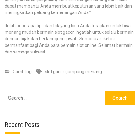
dapat membantu Anda membuat keputusan yang lebih baik dan
meningkatkan peluang kemenangan Anda.”
Itulah beberapa tips dan trik yang bisa Anda terapkan untuk bisa
menang mudah bermain slot gacor. Ingatlah untuk selalu bermain
dengan bijak dan bertanggung jawab. Semoga artikel ini
bermanfaat bagi Anda para pemain slot online. Selamat bermain
dan semoga sukses!
Gambling
slot gacor gampang menang
Search
for:
Recent Posts