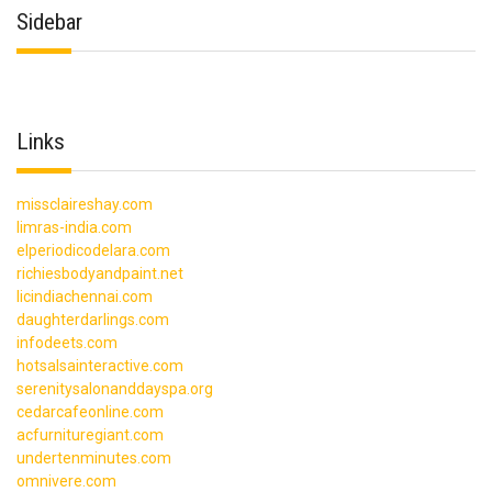
Sidebar
Links
missclaireshay.com
limras-india.com
elperiodicodelara.com
richiesbodyandpaint.net
licindiachennai.com
daughterdarlings.com
infodeets.com
hotsalsainteractive.com
serenitysalonanddayspa.org
cedarcafeonline.com
acfurnituregiant.com
undertenminutes.com
omnivere.com