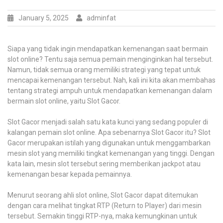
January 5, 2025
adminfat
Siapa yang tidak ingin mendapatkan kemenangan saat bermain
slot online? Tentu saja semua pemain menginginkan hal tersebut.
Namun, tidak semua orang memiliki strategi yang tepat untuk
mencapai kemenangan tersebut. Nah, kali ini kita akan membahas
tentang strategi ampuh untuk mendapatkan kemenangan dalam
bermain slot online, yaitu Slot Gacor.
Slot Gacor menjadi salah satu kata kunci yang sedang populer di
kalangan pemain slot online. Apa sebenarnya Slot Gacor itu? Slot
Gacor merupakan istilah yang digunakan untuk menggambarkan
mesin slot yang memiliki tingkat kemenangan yang tinggi. Dengan
kata lain, mesin slot tersebut sering memberikan jackpot atau
kemenangan besar kepada pemainnya.
Menurut seorang ahli slot online, Slot Gacor dapat ditemukan
dengan cara melihat tingkat RTP (Return to Player) dari mesin
tersebut. Semakin tinggi RTP-nya, maka kemungkinan untuk