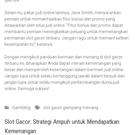
Selain itu, pakar judi online lainnya, Jane Smith, menyarankan
pemain untuk memanfaatkan fitur bonus dan promo yang
ditawarkan oleh situs judi online. “Fitur bonus dan promo dapat
membantu pemain meningkatkan peluang untuk memenangkan
permainan slot gacor terbaru. Jangan ragu untuk memanfaatkan
kesempatan ini,” katanya.
Dengan mengikuti panduan bermain dan menang di slot gacor
terbaru ini, diharapkan Anda dapat meraih kemenangan yang
besar dan memperoleh kesenangan dalam bermain judi online.
Jangan lupa untuk selalu bertanggung jawab dalam berjudi dan
jangan lupa untuk selalu mengikuti perkembangan dunia judi
online. Semoga sukses!
Gambling
slot gacor gampang menang
Slot Gacor: Strategi Ampuh untuk Mendapatkan
Kemenangan