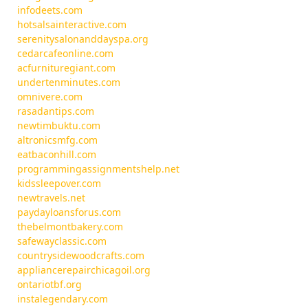
infodeets.com
hotsalsainteractive.com
serenitysalonanddayspa.org
cedarcafeonline.com
acfurnituregiant.com
undertenminutes.com
omnivere.com
rasadantips.com
newtimbuktu.com
altronicsmfg.com
eatbaconhill.com
programmingassignmentshelp.net
kidssleepover.com
newtravels.net
paydayloansforus.com
thebelmontbakery.com
safewayclassic.com
countrysidewoodcrafts.com
appliancerepairchicagoil.org
ontariotbf.org
instalegendary.com