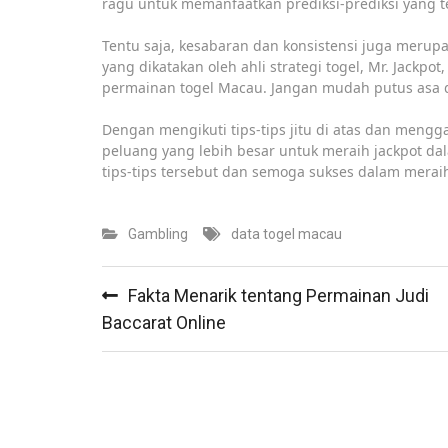
ragu untuk memanfaatkan prediksi-prediksi yang 
Tentu saja, kesabaran dan konsistensi juga merup
yang dikatakan oleh ahli strategi togel, Mr. Jackpo
permainan togel Macau. Jangan mudah putus asa 
Dengan mengikuti tips-tips jitu di atas dan meng
peluang yang lebih besar untuk meraih jackpot da
tips-tips tersebut dan semoga sukses dalam merai
Gambling
data togel macau
Post
Fakta Menarik tentang Permainan Judi
navigation
Baccarat Online