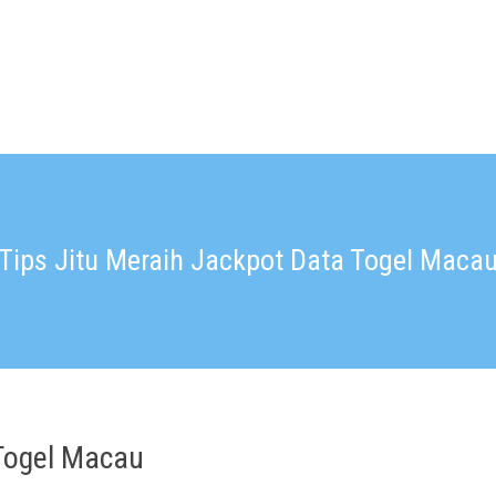
Tips Jitu Meraih Jackpot Data Togel Maca
 Togel Macau