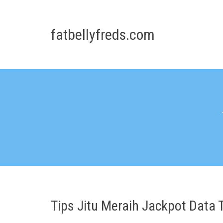
Skip
to
content
fatbellyfreds.com
Tips Jitu Meraih Jackpot Data