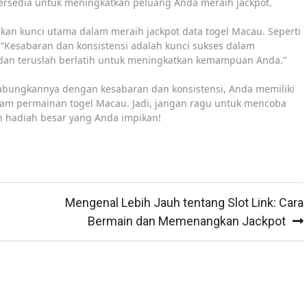
tersedia untuk meningkatkan peluang Anda meraih jackpot.
akan kunci utama dalam meraih jackpot data togel Macau. Seperti
t, “Kesabaran dan konsistensi adalah kunci sukses dalam
dan teruslah berlatih untuk meningkatkan kemampuan Anda.”
gabungkannya dengan kesabaran dan konsistensi, Anda memiliki
lam permainan togel Macau. Jadi, jangan ragu untuk mencoba
h hadiah besar yang Anda impikan!
Mengenal Lebih Jauh tentang Slot Link: Cara
Bermain dan Memenangkan Jackpot