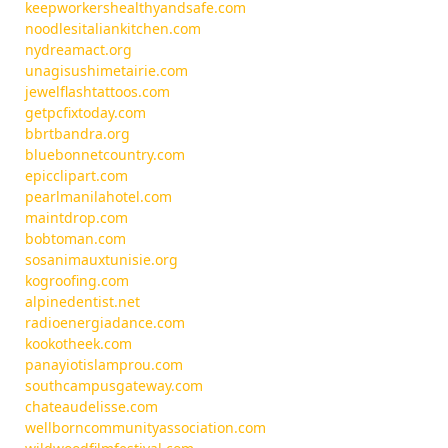
keepworkershealthyandsafe.com
noodlesitaliankitchen.com
nydreamact.org
unagisushimetairie.com
jewelflashtattoos.com
getpcfixtoday.com
bbrtbandra.org
bluebonnetcountry.com
epicclipart.com
pearlmanilahotel.com
maintdrop.com
bobtoman.com
sosanimauxtunisie.org
kogroofing.com
alpinedentist.net
radioenergiadance.com
kookotheek.com
panayiotislamprou.com
southcampusgateway.com
chateaudelisse.com
wellborncommunityassociation.com