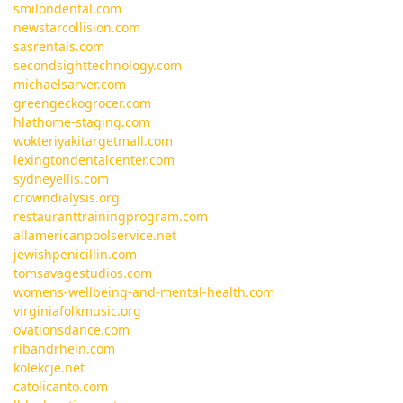
smilondental.com
newstarcollision.com
sasrentals.com
secondsighttechnology.com
michaelsarver.com
greengeckogrocer.com
hlathome-staging.com
wokteriyakitargetmall.com
lexingtondentalcenter.com
sydneyellis.com
crowndialysis.org
restauranttrainingprogram.com
allamericanpoolservice.net
jewishpenicillin.com
tomsavagestudios.com
womens-wellbeing-and-mental-health.com
virginiafolkmusic.org
ovationsdance.com
ribandrhein.com
kolekcje.net
catolicanto.com