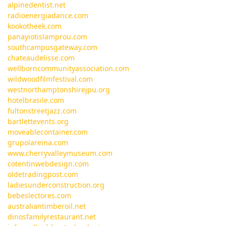
alpinedentist.net
radioenergiadance.com
kookotheek.com
panayiotislamprou.com
southcampusgateway.com
chateaudelisse.com
wellborncommunityassociation.com
wildwoodfilmfestival.com
westnorthamptonshirejpu.org
hotelbrasile.com
fultonstreetjazz.com
bartlettevents.org
moveablecontainer.com
grupolareina.com
www.cherryvalleymuseum.com
cotentinwebdesign.com
oldetradingpost.com
ladiesunderconstruction.org
bebeslectores.com
australiantimberoil.net
dinosfamilyrestaurant.net