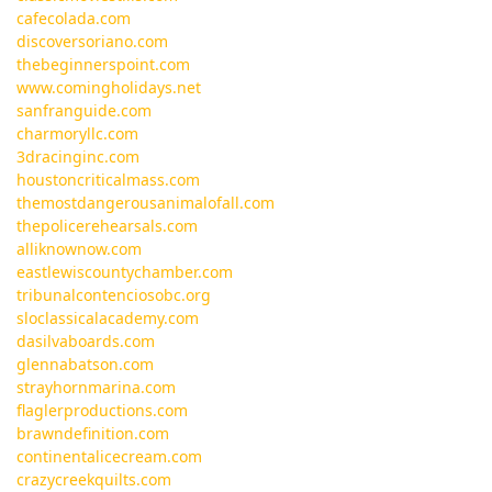
cafecolada.com
discoversoriano.com
thebeginnerspoint.com
www.comingholidays.net
sanfranguide.com
charmoryllc.com
3dracinginc.com
houstoncriticalmass.com
themostdangerousanimalofall.com
thepolicerehearsals.com
alliknownow.com
eastlewiscountychamber.com
tribunalcontenciosobc.org
sloclassicalacademy.com
dasilvaboards.com
glennabatson.com
strayhornmarina.com
flaglerproductions.com
brawndefinition.com
continentalicecream.com
crazycreekquilts.com