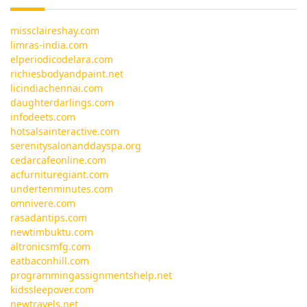
missclaireshay.com
limras-india.com
elperiodicodelara.com
richiesbodyandpaint.net
licindiachennai.com
daughterdarlings.com
infodeets.com
hotsalsainteractive.com
serenitysalonanddayspa.org
cedarcafeonline.com
acfurnituregiant.com
undertenminutes.com
omnivere.com
rasadantips.com
newtimbuktu.com
altronicsmfg.com
eatbaconhill.com
programmingassignmentshelp.net
kidssleepover.com
newtravels.net