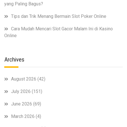
yang Paling Bagus?
Tips dan Trik Menang Bermain Slot Poker Online
Cara Mudah Mencari Slot Gacor Malam Ini di Kasino
Online
Archives
August 2026
(42)
July 2026
(151)
June 2026
(69)
March 2026
(4)