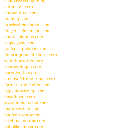
compassroseband.net
altumcore.com
animal-drive.com
tnamag.com
brooksshoesforkids.com
thayersselectmeats.com
aporiasolutions.com
segwaywpa.com
gulfcoastpalapas.com
thebridgehealthclinics.com
waterlinewriters.org
shameddogan.com
parentsoftots.org
creative3drenderings.com
farmerstradecoffee.com
logcabinyardage.com
davidboers.com
www.imobetachat.com
mattdickstein.com
badlydrawntoy.com
lakehoustonumc.com
habakkukmusic.com