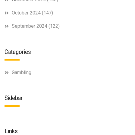
October 2024
(147)
September 2024
(122)
Categories
Gambling
Sidebar
Links