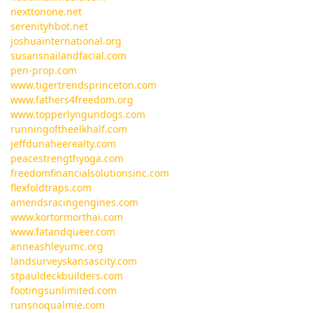
nexttonone.net
serenityhbot.net
joshuainternational.org
susansnailandfacial.com
pen-prop.com
www.tigertrendsprinceton.com
www.fathers4freedom.org
www.topperlyngundogs.com
runningoftheelkhalf.com
jeffdunaheerealty.com
peacestrengthyoga.com
freedomfinancialsolutionsinc.com
flexfoldtraps.com
amendsracingengines.com
www.kortormorthai.com
www.fatandqueer.com
anneashleyumc.org
landsurveyskansascity.com
stpauldeckbuilders.com
footingsunlimited.com
runsnoqualmie.com