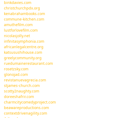
binkdavies.com
christchurchpdx.org
kenabrahambooks.com
commune-kitchen.com
amuthefilm.com
lustforlovefilm.com
nicolasjolly.net
infinitasymphonia.com
africanlegalcentre.org
katsusushihouse.com
greelycommunity.org
ruedumainerestaurant.com
rosetzsky.com
glonojad.com
revistanuevagrecia.com
stjames-church.com
scotty2naughty.com
doreeshafrir.com
charmcitycomedyproject.com
beawareproductions.com
contextdrivenagility.com