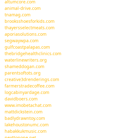
altumcore.com
animal-drive.com
tnamag.com
brooksshoesforkids.com
thayersselectmeats.com
aporiasolutions.com
segwaywpa.com
gulfcoastpalapas.com
thebridgehealthclinics.com
waterlinewriters.org
shameddogan.com
parentsoftots.org
creative3drenderings.com
farmerstradecoffee.com
logcabinyardage.com
davidboers.com
www.imobetachat.com
mattdickstein.com
badlydrawntoy.com
lakehoustonumc.com
habakkukmusic.com
nexttonone.net