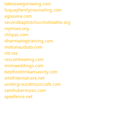
lakeoswegorowing.com
fuquayfamilycounseling.com
agouveia.com
secondbaptistchurchofolathe.org
mymseo.org
chhpac.com
dharmadogtraining.com
motionaudiotx.com
rttl.me
rescomheating.com
mimiweddings.com
besthostinnkansascity.com
smithdentalcare.net
undergroundmusiccafe.com
samhubermusic.com
apexfence.net