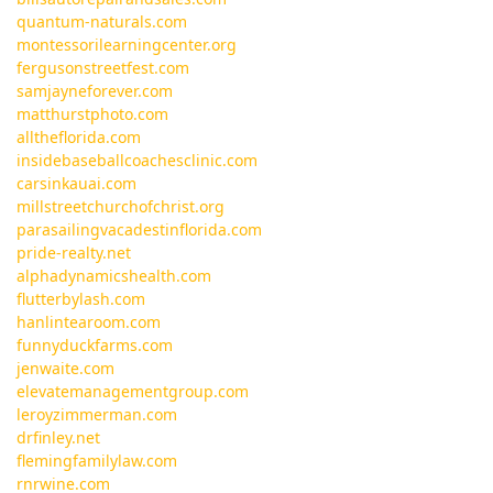
quantum-naturals.com
montessorilearningcenter.org
fergusonstreetfest.com
samjayneforever.com
matthurstphoto.com
alltheflorida.com
insidebaseballcoachesclinic.com
carsinkauai.com
millstreetchurchofchrist.org
parasailingvacadestinflorida.com
pride-realty.net
alphadynamicshealth.com
flutterbylash.com
hanlintearoom.com
funnyduckfarms.com
jenwaite.com
elevatemanagementgroup.com
leroyzimmerman.com
drfinley.net
flemingfamilylaw.com
rnrwine.com