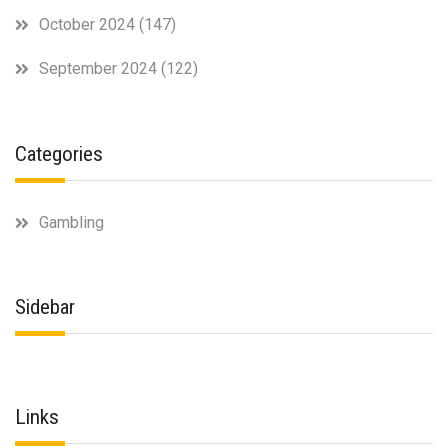
October 2024
(147)
September 2024
(122)
Categories
Gambling
Sidebar
Links