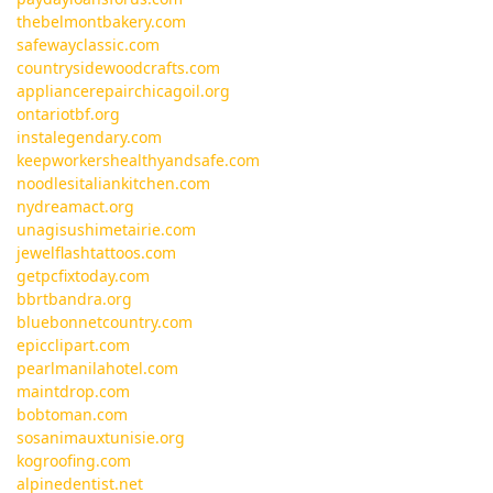
thebelmontbakery.com
safewayclassic.com
countrysidewoodcrafts.com
appliancerepairchicagoil.org
ontariotbf.org
instalegendary.com
keepworkershealthyandsafe.com
noodlesitaliankitchen.com
nydreamact.org
unagisushimetairie.com
jewelflashtattoos.com
getpcfixtoday.com
bbrtbandra.org
bluebonnetcountry.com
epicclipart.com
pearlmanilahotel.com
maintdrop.com
bobtoman.com
sosanimauxtunisie.org
kogroofing.com
alpinedentist.net