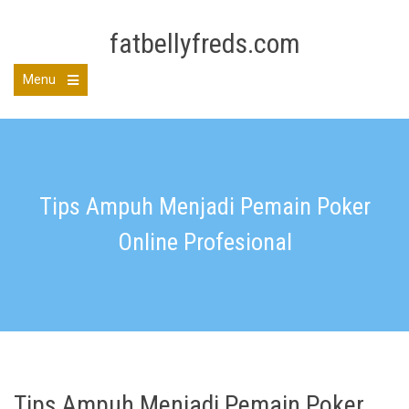
Skip
to
fatbellyfreds.com
content
Menu
Open
the
main
menu
Tips Ampuh Menjadi Pemain Poker
Online Profesional
Tips Ampuh Menjadi Pemain Poker