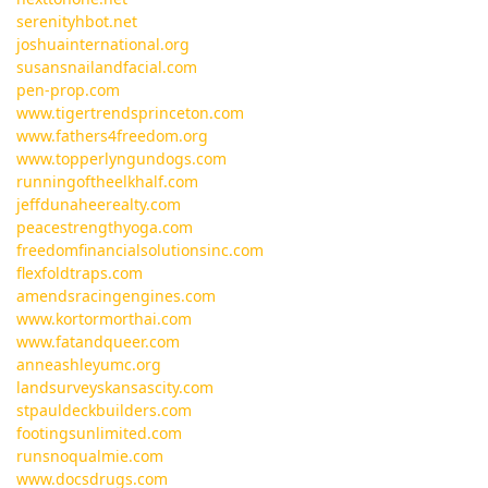
serenityhbot.net
joshuainternational.org
susansnailandfacial.com
pen-prop.com
www.tigertrendsprinceton.com
www.fathers4freedom.org
www.topperlyngundogs.com
runningoftheelkhalf.com
jeffdunaheerealty.com
peacestrengthyoga.com
freedomfinancialsolutionsinc.com
flexfoldtraps.com
amendsracingengines.com
www.kortormorthai.com
www.fatandqueer.com
anneashleyumc.org
landsurveyskansascity.com
stpauldeckbuilders.com
footingsunlimited.com
runsnoqualmie.com
www.docsdrugs.com