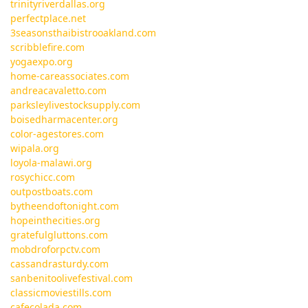
trinityriverdallas.org
perfectplace.net
3seasonsthaibistrooakland.com
scribblefire.com
yogaexpo.org
home-careassociates.com
andreacavaletto.com
parksleylivestocksupply.com
boisedharmacenter.org
color-agestores.com
wipala.org
loyola-malawi.org
rosychicc.com
outpostboats.com
bytheendoftonight.com
hopeinthecities.org
gratefulgluttons.com
mobdroforpctv.com
cassandrasturdy.com
sanbenitoolivefestival.com
classicmoviestills.com
cafecolada.com