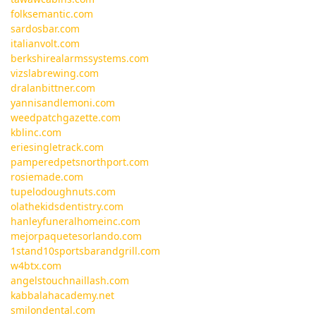
folksemantic.com
sardosbar.com
italianvolt.com
berkshirealarmssystems.com
vizslabrewing.com
dralanbittner.com
yannisandlemoni.com
weedpatchgazette.com
kblinc.com
eriesingletrack.com
pamperedpetsnorthport.com
rosiemade.com
tupelodoughnuts.com
olathekidsdentistry.com
hanleyfuneralhomeinc.com
mejorpaquetesorlando.com
1stand10sportsbarandgrill.com
w4btx.com
angelstouchnaillash.com
kabbalahacademy.net
smilondental.com