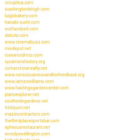
ccvoptica.com
washingtonlehigh.com
luigisbakery.com
hanabi-sushi.com
wolfandzed.com
dekuta.com
www.cinemabuzz.com
mixdepot.net
rosewoodmcs.com
sycamorehistory.org
cornerstonerealty.net
www.consciousnessandbiofeedback.org
www.iamzowilliams.com
www.hastingsgardencenter.com
pianoexplorer.net
southsidegardens.net
trinityum.net
mazzicontractors.com
thethirdplacesportsbar.com
ephesusrestaurant.net
woodyswellington.com