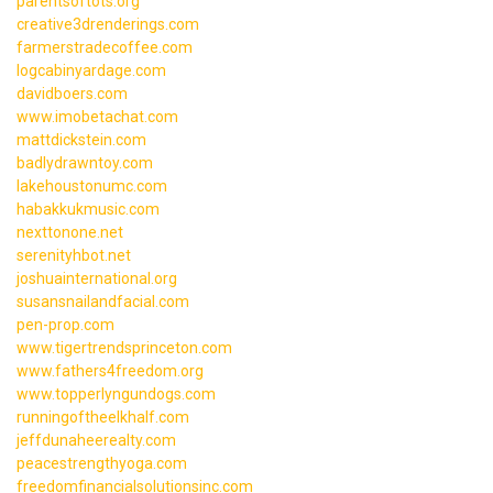
parentsoftots.org
creative3drenderings.com
farmerstradecoffee.com
logcabinyardage.com
davidboers.com
www.imobetachat.com
mattdickstein.com
badlydrawntoy.com
lakehoustonumc.com
habakkukmusic.com
nexttonone.net
serenityhbot.net
joshuainternational.org
susansnailandfacial.com
pen-prop.com
www.tigertrendsprinceton.com
www.fathers4freedom.org
www.topperlyngundogs.com
runningoftheelkhalf.com
jeffdunaheerealty.com
peacestrengthyoga.com
freedomfinancialsolutionsinc.com