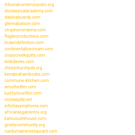
tribunalcontenciosobc.org
sloclassicalacademy.com
dasilvaboards.com
glennabatson.com
strayhornmarina.com
flaglerproductions.com
brawndefinition.com
continentalicecream.com
crazycreekquilts.com
binkdavies.com
christchurchpdx.org
kenabrahambooks.com
commune-kitchen.com
amuthefilm.com
lustforlovefilm.com
nicolasjolly.net
infinitasymphonia.com
africanlegalcentre.org
katsusushihouse.com
greelycommunity.org
ruedumainerestaurant.com