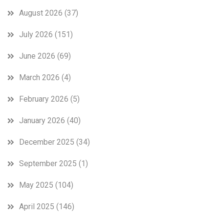
August 2026
(37)
July 2026
(151)
June 2026
(69)
March 2026
(4)
February 2026
(5)
January 2026
(40)
December 2025
(34)
September 2025
(1)
May 2025
(104)
April 2025
(146)