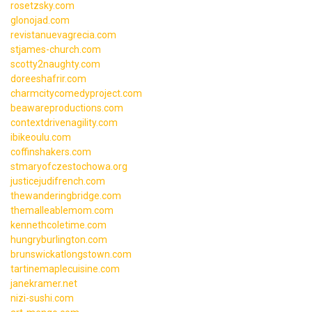
rosetzsky.com
glonojad.com
revistanuevagrecia.com
stjames-church.com
scotty2naughty.com
doreeshafrir.com
charmcitycomedyproject.com
beawareproductions.com
contextdrivenagility.com
ibikeoulu.com
coffinshakers.com
stmaryofczestochowa.org
justicejudifrench.com
thewanderingbridge.com
themalleablemom.com
kennethcoletime.com
hungryburlington.com
brunswickatlongstown.com
tartinemaplecuisine.com
janekramer.net
nizi-sushi.com