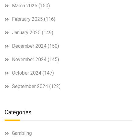
March 2025
(150)
February 2025
(116)
January 2025
(149)
December 2024
(150)
November 2024
(145)
October 2024
(147)
September 2024
(122)
Categories
Gambling