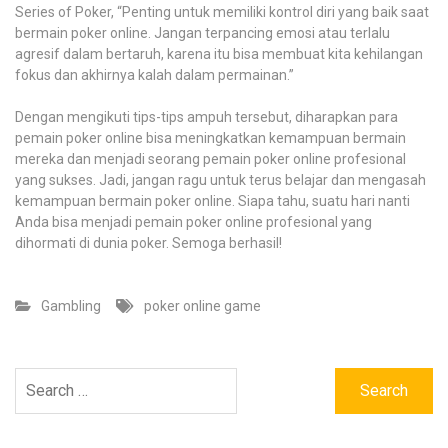
Series of Poker, “Penting untuk memiliki kontrol diri yang baik saat
bermain poker online. Jangan terpancing emosi atau terlalu
agresif dalam bertaruh, karena itu bisa membuat kita kehilangan
fokus dan akhirnya kalah dalam permainan.”
Dengan mengikuti tips-tips ampuh tersebut, diharapkan para
pemain poker online bisa meningkatkan kemampuan bermain
mereka dan menjadi seorang pemain poker online profesional
yang sukses. Jadi, jangan ragu untuk terus belajar dan mengasah
kemampuan bermain poker online. Siapa tahu, suatu hari nanti
Anda bisa menjadi pemain poker online profesional yang
dihormati di dunia poker. Semoga berhasil!
Gambling
poker online game
Search
for: