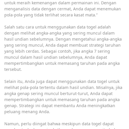
untuk meraih kemenangan dalam permainan ini. Dengan
menganalisis data dengan cermat, Anda dapat menemukan
pola-pola yang tidak terlihat secara kasat mata.”
Salah satu cara untuk menggunakan data togel adalah
dengan melihat angka-angka yang sering muncul dalam
hasil undian sebelumnya. Dengan mengetahui angka-angka
yang sering muncul, Anda dapat membuat strategi taruhan
yang lebih cerdas. Sebagai contoh, jika angka 7 sering
muncul dalam hasil undian sebelumnya, Anda dapat
mempertimbangkan untuk memasang taruhan pada angka
tersebut.
Selain itu, Anda juga dapat menggunakan data togel untuk
melihat pola-pola tertentu dalam hasil undian. Misalnya, jika
angka genap sering muncul berturut-turut, Anda dapat
mempertimbangkan untuk memasang taruhan pada angka
genap. Strategi ini dapat membantu Anda meningkatkan
peluang menang Anda.
Namun, perlu diingat bahwa meskipun data togel dapat