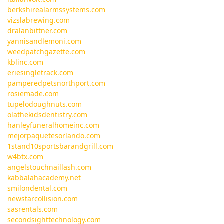
berkshirealarmssystems.com
vizslabrewing.com
dralanbittner.com
yannisandlemoni.com
weedpatchgazette.com
kblinc.com
eriesingletrack.com
pamperedpetsnorthport.com
rosiemade.com
tupelodoughnuts.com
olathekidsdentistry.com
hanleyfuneralhomeinc.com
mejorpaquetesorlando.com
1stand10sportsbarandgrill.com
w4btx.com
angelstouchnaillash.com
kabbalahacademy.net
smilondental.com
newstarcollision.com
sasrentals.com
secondsighttechnology.com