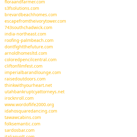
floraandfarmer.com
s3fsolutions.com
brevardbeachhomes.com
escapefromtheivorytower.com
743southchadwick.com
india-northeast.com
roofing-palmbeach.com
dontfightthefuture.com
arnoldhomesltd.com
coloredpencilcentral.com
cliftonfilmfest.com
imperialbarandlounge.com
raisedoutdoors.com
thinkwithyourheart.net
utahbankruptcyattorneys.net
irocknroll.com
www.wordoflife2000.org
idahosquaredancing.com
tawawcabins.com
folksemantic.com
sardosbar.com
italianvolt.com