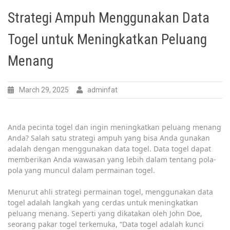
Strategi Ampuh Menggunakan Data
Togel untuk Meningkatkan Peluang
Menang
March 29, 2025
adminfat
Anda pecinta togel dan ingin meningkatkan peluang menang
Anda? Salah satu strategi ampuh yang bisa Anda gunakan
adalah dengan menggunakan data togel. Data togel dapat
memberikan Anda wawasan yang lebih dalam tentang pola-
pola yang muncul dalam permainan togel.
Menurut ahli strategi permainan togel, menggunakan data
togel adalah langkah yang cerdas untuk meningkatkan
peluang menang. Seperti yang dikatakan oleh John Doe,
seorang pakar togel terkemuka, “Data togel adalah kunci