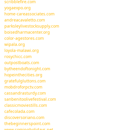
scribblefire.com
yogaexpo.org
home-careassociates.com
andreacavaletto.com
parksleylivestocksupply.com
boisedharmacenter.org
color-agestores.com
wipala.org
loyola-malawi.org
rosychicc.com
outpostboats.com
bytheendoftonight.com
hopeinthecities.org
gratefulgluttons.com
mobdroforpctv.com
cassandrasturdy.com
sanbenitoolivefestival.com
classicmoviestills.com
cafecolada.com
discoversoriano.com
thebeginnerspoint.com
www.comingholidays.net