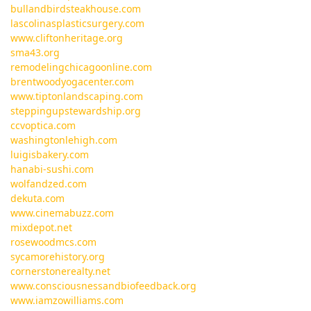
bullandbirdsteakhouse.com
lascolinasplasticsurgery.com
www.cliftonheritage.org
sma43.org
remodelingchicagoonline.com
brentwoodyogacenter.com
www.tiptonlandscaping.com
steppingupstewardship.org
ccvoptica.com
washingtonlehigh.com
luigisbakery.com
hanabi-sushi.com
wolfandzed.com
dekuta.com
www.cinemabuzz.com
mixdepot.net
rosewoodmcs.com
sycamorehistory.org
cornerstonerealty.net
www.consciousnessandbiofeedback.org
www.iamzowilliams.com