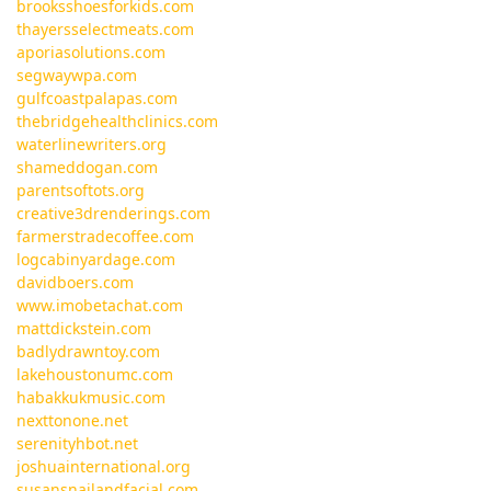
brooksshoesforkids.com
thayersselectmeats.com
aporiasolutions.com
segwaywpa.com
gulfcoastpalapas.com
thebridgehealthclinics.com
waterlinewriters.org
shameddogan.com
parentsoftots.org
creative3drenderings.com
farmerstradecoffee.com
logcabinyardage.com
davidboers.com
www.imobetachat.com
mattdickstein.com
badlydrawntoy.com
lakehoustonumc.com
habakkukmusic.com
nexttonone.net
serenityhbot.net
joshuainternational.org
susansnailandfacial.com