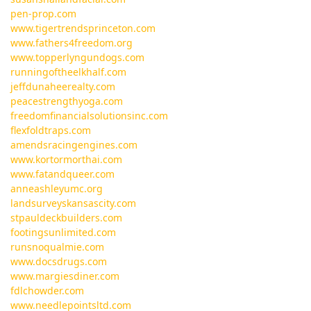
pen-prop.com
www.tigertrendsprinceton.com
www.fathers4freedom.org
www.topperlyngundogs.com
runningoftheelkhalf.com
jeffdunaheerealty.com
peacestrengthyoga.com
freedomfinancialsolutionsinc.com
flexfoldtraps.com
amendsracingengines.com
www.kortormorthai.com
www.fatandqueer.com
anneashleyumc.org
landsurveyskansascity.com
stpauldeckbuilders.com
footingsunlimited.com
runsnoqualmie.com
www.docsdrugs.com
www.margiesdiner.com
fdlchowder.com
www.needlepointsltd.com