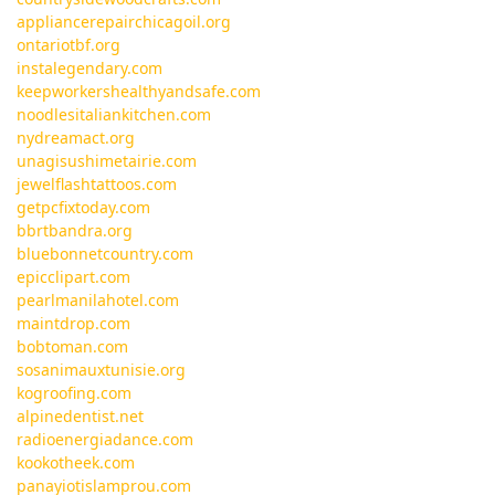
appliancerepairchicagoil.org
ontariotbf.org
instalegendary.com
keepworkershealthyandsafe.com
noodlesitaliankitchen.com
nydreamact.org
unagisushimetairie.com
jewelflashtattoos.com
getpcfixtoday.com
bbrtbandra.org
bluebonnetcountry.com
epicclipart.com
pearlmanilahotel.com
maintdrop.com
bobtoman.com
sosanimauxtunisie.org
kogroofing.com
alpinedentist.net
radioenergiadance.com
kookotheek.com
panayiotislamprou.com