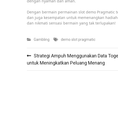
dengan nyaman dan aman.
Dengan bermain permainan slot demo Pragmatic t
dan juga kesempatan untuk memenangkan hadiah-h
dan nikmati sensasi bermain yang tak terlupakan!
Gambling
demo slot pragmatic
Post
Strategi Ampuh Menggunakan Data Toge
navigation
untuk Meningkatkan Peluang Menang