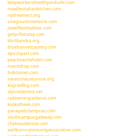
keepworkershealthyandsafe.com
noodlesitaliankitchen.com
nydreamact.org
unagisushimetairie.com
jewelflashtattoos.com
getpcfixtoday.com
bbrtbandra.org
bluebonnetcountry.com
epicclipart.com
pearlmanilahotel.com
maintdrop.com
bobtoman.com
sosanimauxtunisie.org
kogroofing.com
alpinedentist.net
radioenergiadance.com
kookotheek.com
panayiotislamprou.com
southcampusgateway.com
chateaudelisse.com
wellborncommunityassociation.com