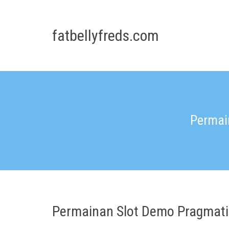
Skip
to
content
fatbellyfreds.com
Permai
Permainan Slot Demo Pragmati