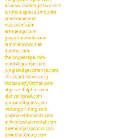
brunswickatlongstown.com
tartinemaplecuisine.com
janekramer.net
nizi-sushi.com
art-mengo.com
gaiaprimeradio.com
tammiebrown.net
dutonc.com
thelongescape.com
mattolegrange.com
junglelodgecostarica.com
christianfestivals.org
visitcountrykitchen.com
algarve-dolphins.com
alanveingrad.com
ginosonhiggins.com
wutungprinting.com
maritalsettlements.com
milwbikeskaterental.com
baymontjacksonms.com
townofaltonany.com