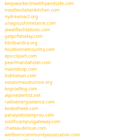
keepworkershealthyandsafe.com
noodlesitaliankitchen.com
nydreamact.org
unagisushimetairie.com
jewelflashtattoos.com
getpcfixtoday.com
bbrtbandra.org
bluebonnetcountry.com
epicclipart.com
pearlmanilahotel.com
maintdrop.com
bobtoman.com
sosanimauxtunisie.org
kogroofing.com
alpinedentist.net
radioenergiadance.com
kookotheek.com
panayiotislamprou.com
southcampusgateway.com
chateaudelisse.com
wellborncommunityassociation.com