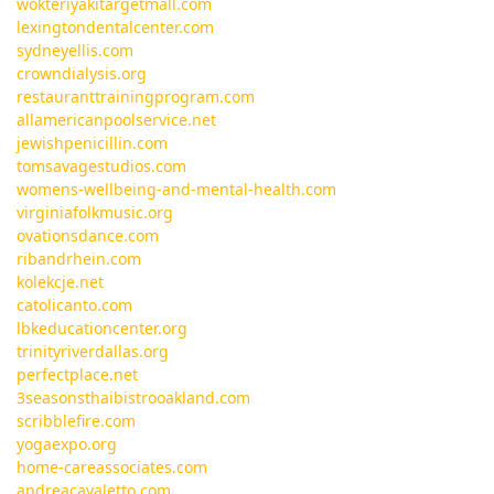
wokteriyakitargetmall.com
lexingtondentalcenter.com
sydneyellis.com
crowndialysis.org
restauranttrainingprogram.com
allamericanpoolservice.net
jewishpenicillin.com
tomsavagestudios.com
womens-wellbeing-and-mental-health.com
virginiafolkmusic.org
ovationsdance.com
ribandrhein.com
kolekcje.net
catolicanto.com
lbkeducationcenter.org
trinityriverdallas.org
perfectplace.net
3seasonsthaibistrooakland.com
scribblefire.com
yogaexpo.org
home-careassociates.com
andreacavaletto.com