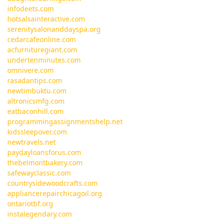
infodeets.com
hotsalsainteractive.com
serenitysalonanddayspa.org
cedarcafeonline.com
acfurnituregiant.com
undertenminutes.com
omnivere.com
rasadantips.com
newtimbuktu.com
altronicsmfg.com
eatbaconhill.com
programmingassignmentshelp.net
kidssleepover.com
newtravels.net
paydayloansforus.com
thebelmontbakery.com
safewayclassic.com
countrysidewoodcrafts.com
appliancerepairchicagoil.org
ontariotbf.org
instalegendary.com