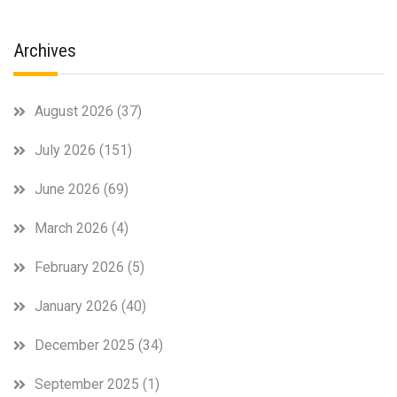
Archives
August 2026
(37)
July 2026
(151)
June 2026
(69)
March 2026
(4)
February 2026
(5)
January 2026
(40)
December 2025
(34)
September 2025
(1)