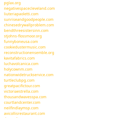
pglax.org
negativespacecleveland.com
liuteriapaoletti.com
sunriseandgoodpeople.com
chinesedrywallproblem.com
bendthreesistersinn.com
stjohns-flossmoor.org
funnyboneusa.com
cookiedustermusic.com
reconstructionensemble.org
kavitafabrics.com
luchavolcanica.com
holycownm.com
nationwidetruckservice.com
turtleclubpg.com
greatpacifictour.com
victoriaestrella.com
thousandwavesspa.com
courtlandcenter.com
neilfindlaymsp.com
avicollisrestaurant.com