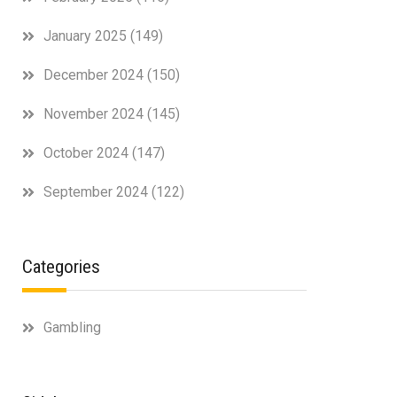
January 2025
(149)
December 2024
(150)
November 2024
(145)
October 2024
(147)
September 2024
(122)
Categories
Gambling