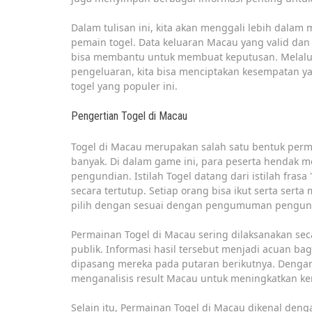
Dalam tulisan ini, kita akan menggali lebih dala
pemain togel. Data keluaran Macau yang valid da
bisa membantu untuk membuat keputusan. Melalui 
pengeluaran, kita bisa menciptakan kesempatan 
togel yang populer ini.
Pengertian Togel di Macau
Togel di Macau merupakan salah satu bentuk perm
banyak. Di dalam game ini, para peserta hendak 
pengundian. Istilah Togel datang dari istilah fras
secara tertutup. Setiap orang bisa ikut serta ser
pilih dengan sesuai dengan pengumuman pengun
Permainan Togel di Macau sering dilaksanakan se
publik. Informasi hasil tersebut menjadi acuan b
dipasang mereka pada putaran berikutnya. Denga
menganalisis result Macau untuk meningkatkan 
Selain itu, Permainan Togel di Macau dikenal de