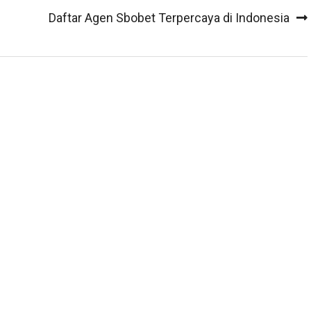
Daftar Agen Sbobet Terpercaya di Indonesia