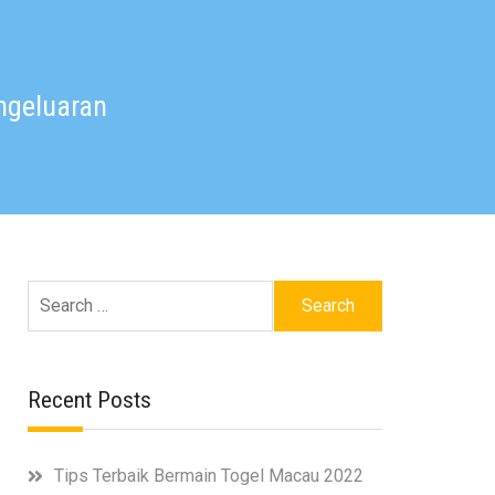
ngeluaran
Search
for:
Recent Posts
Tips Terbaik Bermain Togel Macau 2022