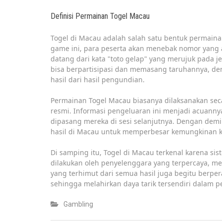
Definisi Permainan Togel Macau
Togel di Macau adalah salah satu bentuk permaina
game ini, para peserta akan menebak nomor yang a
datang dari kata "toto gelap" yang merujuk pada 
bisa berpartisipasi dan memasang taruhannya, d
hasil dari hasil pengundian.
Permainan Togel Macau biasanya dilaksanakan sec
resmi. Informasi pengeluaran ini menjadi acuann
dipasang mereka di sesi selanjutnya. Dengan demik
hasil di Macau untuk memperbesar kemungkinan
Di samping itu, Togel di Macau terkenal karena si
dilakukan oleh penyelenggara yang terpercaya, m
yang terhimut dari semua hasil juga begitu berper
sehingga melahirkan daya tarik tersendiri dalam p
Gambling