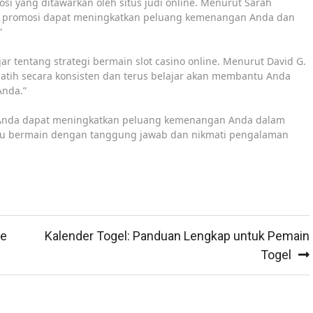
 yang ditawarkan oleh situs judi online. Menurut Sarah
dan promosi dapat meningkatkan peluang kemenangan Anda dan
”
jar tentang strategi bermain slot casino online. Menurut David G.
rlatih secara konsisten dan terus belajar akan membantu Anda
Anda.”
n Anda dapat meningkatkan peluang kemenangan Anda dalam
elalu bermain dengan tanggung jawab dan nikmati pengalaman
ne
Kalender Togel: Panduan Lengkap untuk Pemain
Togel