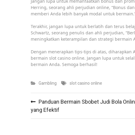
Jangan lupa untuk memanfaatkan bonus dan promosi
Herring, seorang ahli perjudian online, “Bonus 
memberi Anda lebih banyak modal untuk bermain.
Terakhir, jangan lupa untuk berlatih dan terus bela
Schwartz, seorang penulis dan ahli perjudian, “Be
meningkatkan keterampilan dan strategi bermain 
Dengan menerapkan tips-tips di atas, diharapka
bermain slot casino online. Jangan lupa untuk s
bermain Anda. Semoga berhasil!
Gambling
slot casino online
Post
Panduan Bermain Sbobet Judi Bola Onli
navigation
yang Efektif