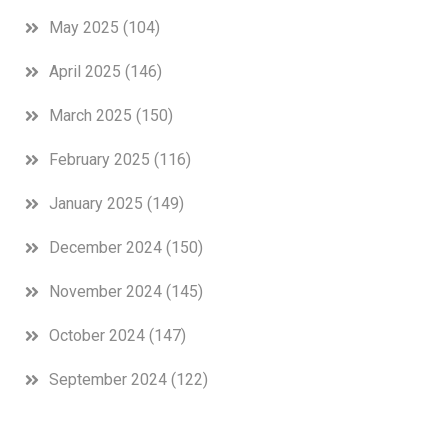
May 2025
(104)
April 2025
(146)
March 2025
(150)
February 2025
(116)
January 2025
(149)
December 2024
(150)
November 2024
(145)
October 2024
(147)
September 2024
(122)