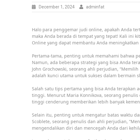
December 1, 2024
adminfat
Halo para penggemar judi online, apakah Anda tert
maka Anda berada di tempat yang tepat! Kali ini 
Online yang dapat membantu Anda meningkatkan
Pertama-tama, penting untuk memahami bahwa per
Namun, ada beberapa strategi yang bisa Anda te
John Grochowski, seorang ahli perjudian, “Memili
adalah kunci utama untuk sukses dalam bermain slo
Salah satu tips pertama yang bisa Anda terapkan 
tinggi. Menurut Maria Konnikova, seorang penulis 
tinggi cenderung memberikan lebih banyak kemen
Selain itu, penting untuk mengatur batas waktu da
Scoblete, seorang penulis dan ahli perjudian, “
mengendalikan diri dan mencegah Anda dari kehil