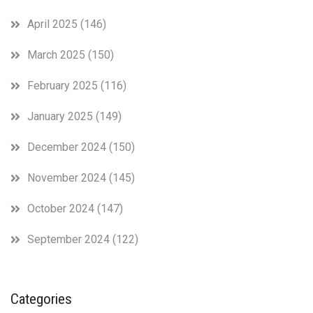
April 2025
(146)
March 2025
(150)
February 2025
(116)
January 2025
(149)
December 2024
(150)
November 2024
(145)
October 2024
(147)
September 2024
(122)
Categories