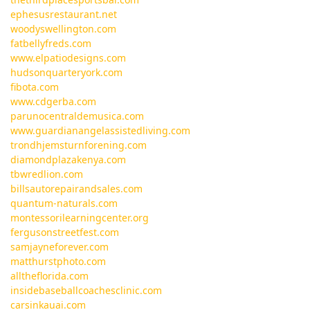
ephesusrestaurant.net
woodyswellington.com
fatbellyfreds.com
www.elpatiodesigns.com
hudsonquarteryork.com
fibota.com
www.cdgerba.com
parunocentraldemusica.com
www.guardianangelassistedliving.com
trondhjemsturnforening.com
diamondplazakenya.com
tbwredlion.com
billsautorepairandsales.com
quantum-naturals.com
montessorilearningcenter.org
fergusonstreetfest.com
samjayneforever.com
matthurstphoto.com
alltheflorida.com
insidebaseballcoachesclinic.com
carsinkauai.com