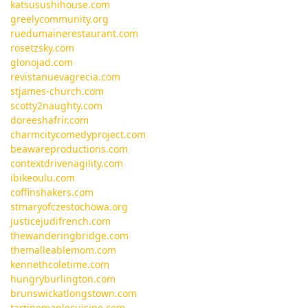
katsusushihouse.com
greelycommunity.org
ruedumainerestaurant.com
rosetzsky.com
glonojad.com
revistanuevagrecia.com
stjames-church.com
scotty2naughty.com
doreeshafrir.com
charmcitycomedyproject.com
beawareproductions.com
contextdrivenagility.com
ibikeoulu.com
coffinshakers.com
stmaryofczestochowa.org
justicejudifrench.com
thewanderingbridge.com
themalleablemom.com
kennethcoletime.com
hungryburlington.com
brunswickatlongstown.com
tartinemaplecuisine.com