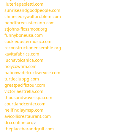
liuteriapaoletti.com
sunriseandgoodpeople.com
chinesedrywallproblem.com
bendthreesistersinn.com
stjohns-flossmoor.org
funnyboneusa.com
cookiedustermusic.com
reconstructionensemble.org
kavitafabrics.com
luchavolcanica.com
holycownm.com
nationwidetruckservice.com
turtleclubpg.com
greatpacifictour.com
victoriaestrella.com
thousandwavesspa.com
courtlandcenter.com
neilfindlaymsp.com
avicollisrestaurant.com
drcconline.org
v
theplacebarandgrill.com