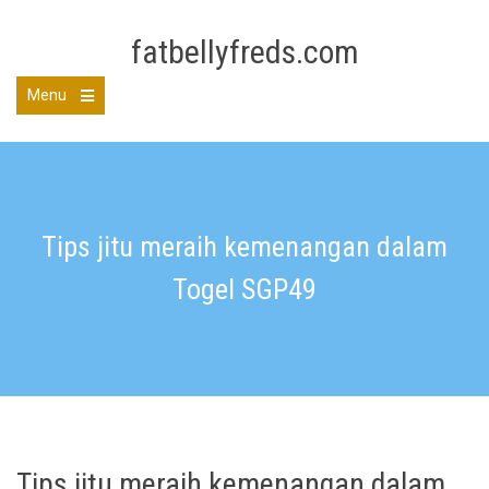
Skip
to
fatbellyfreds.com
content
Menu
Open
the
main
menu
Tips jitu meraih kemenangan dalam
Togel SGP49
Tips jitu meraih kemenangan dalam