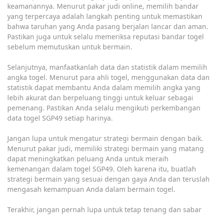
keamanannya. Menurut pakar judi online, memilih bandar
yang terpercaya adalah langkah penting untuk memastikan
bahwa taruhan yang Anda pasang berjalan lancar dan aman.
Pastikan juga untuk selalu memeriksa reputasi bandar togel
sebelum memutuskan untuk bermain.
Selanjutnya, manfaatkanlah data dan statistik dalam memilih
angka togel. Menurut para ahli togel, menggunakan data dan
statistik dapat membantu Anda dalam memilih angka yang
lebih akurat dan berpeluang tinggi untuk keluar sebagai
pemenang. Pastikan Anda selalu mengikuti perkembangan
data togel SGP49 setiap harinya.
Jangan lupa untuk mengatur strategi bermain dengan baik.
Menurut pakar judi, memiliki strategi bermain yang matang
dapat meningkatkan peluang Anda untuk meraih
kemenangan dalam togel SGP49. Oleh karena itu, buatlah
strategi bermain yang sesuai dengan gaya Anda dan teruslah
mengasah kemampuan Anda dalam bermain togel.
Terakhir, jangan pernah lupa untuk tetap tenang dan sabar