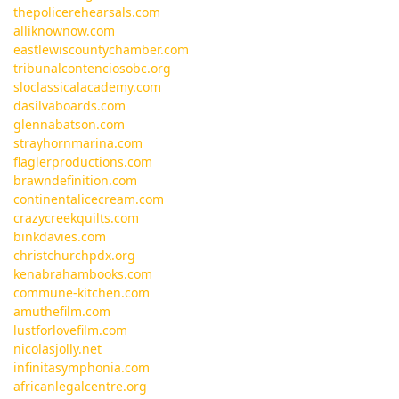
thepolicerehearsals.com
alliknownow.com
eastlewiscountychamber.com
tribunalcontenciosobc.org
sloclassicalacademy.com
dasilvaboards.com
glennabatson.com
strayhornmarina.com
flaglerproductions.com
brawndefinition.com
continentalicecream.com
crazycreekquilts.com
binkdavies.com
christchurchpdx.org
kenabrahambooks.com
commune-kitchen.com
amuthefilm.com
lustforlovefilm.com
nicolasjolly.net
infinitasymphonia.com
africanlegalcentre.org