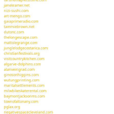
janekramer.net
nizi-sushi.com
art-mengo.com
gaiaprimeradio.com
tammiebrown.net
dutonc.com
thelongescape.com
mattolegrange.com
junglelodgecostarica.com
christianfestivals.org
visitcountrykitchen.com
algarve-dolphins.com
alanveingrad.com
ginosonhiggins.com
wutungprinting.com
maritalsettlements.com
milwbikeskaterental.com
baymontjacksonms.com
townofaltonany.com
pglax.org
negativespacecleveland.com