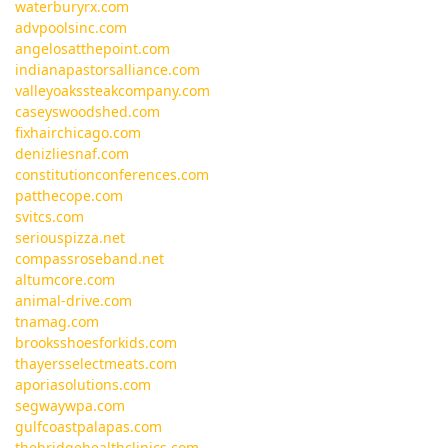
waterburyrx.com
advpoolsinc.com
angelosatthepoint.com
indianapastorsalliance.com
valleyoakssteakcompany.com
caseyswoodshed.com
fixhairchicago.com
denizliesnaf.com
constitutionconferences.com
patthecope.com
svitcs.com
seriouspizza.net
compassroseband.net
altumcore.com
animal-drive.com
tnamag.com
brooksshoesforkids.com
thayersselectmeats.com
aporiasolutions.com
segwaywpa.com
gulfcoastpalapas.com
thebridgehealthclinics.com