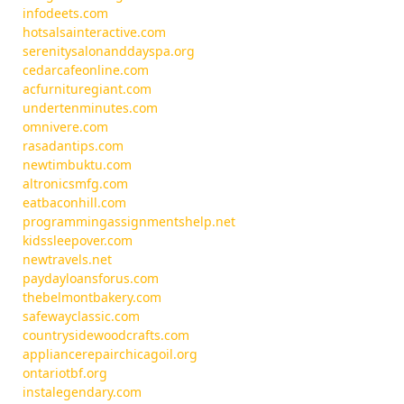
infodeets.com
hotsalsainteractive.com
serenitysalonanddayspa.org
cedarcafeonline.com
acfurnituregiant.com
undertenminutes.com
omnivere.com
rasadantips.com
newtimbuktu.com
altronicsmfg.com
eatbaconhill.com
programmingassignmentshelp.net
kidssleepover.com
newtravels.net
paydayloansforus.com
thebelmontbakery.com
safewayclassic.com
countrysidewoodcrafts.com
appliancerepairchicagoil.org
ontariotbf.org
instalegendary.com