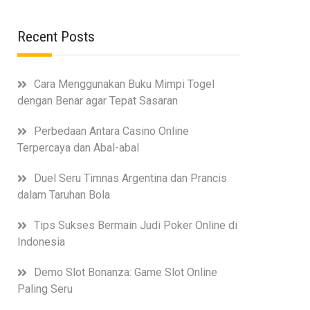
Recent Posts
Cara Menggunakan Buku Mimpi Togel
dengan Benar agar Tepat Sasaran
Perbedaan Antara Casino Online
Terpercaya dan Abal-abal
Duel Seru Timnas Argentina dan Prancis
dalam Taruhan Bola
Tips Sukses Bermain Judi Poker Online di
Indonesia
Demo Slot Bonanza: Game Slot Online
Paling Seru