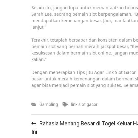
Selain itu, jangan lupa untuk memanfaatkan bonus
Sarah Lee, seorang pemain slot berpengalaman, “
mendapatkan kemenangan besar. Jadi, manfaatkan 
lanjut.”
Terakhir, tetaplah bersabar dan konsisten dalam b
pemain slot yang pernah meraih jackpot besar, “
kesuksesan dalam bermain slot online. Jangan mud
kalian.”
Dengan menerapkan Tips Jitu Agar Link Slot Gacor 
besar untuk meraih kemenangan dalam bermain slot
agar bisa menjadi pemain slot yang sukses. Sela
Gambling
link slot gacor
Post
Rahasia Menang Besar di Togel Keluar Ha
navigation
Ini