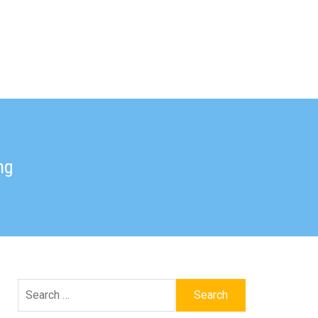
ng
Search
for: