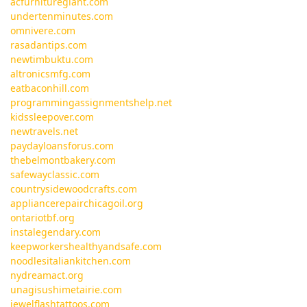
acfurnituregiant.com
undertenminutes.com
omnivere.com
rasadantips.com
newtimbuktu.com
altronicsmfg.com
eatbaconhill.com
programmingassignmentshelp.net
kidssleepover.com
newtravels.net
paydayloansforus.com
thebelmontbakery.com
safewayclassic.com
countrysidewoodcrafts.com
appliancerepairchicagoil.org
ontariotbf.org
instalegendary.com
keepworkershealthyandsafe.com
noodlesitaliankitchen.com
nydreamact.org
unagisushimetairie.com
jewelflashtattoos.com