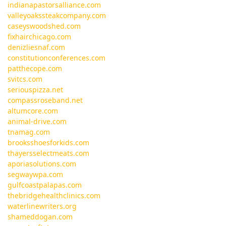
indianapastorsalliance.com
valleyoakssteakcompany.com
caseyswoodshed.com
fixhairchicago.com
denizliesnaf.com
constitutionconferences.com
patthecope.com
svitcs.com
seriouspizza.net
compassroseband.net
altumcore.com
animal-drive.com
tnamag.com
brooksshoesforkids.com
thayersselectmeats.com
aporiasolutions.com
segwaywpa.com
gulfcoastpalapas.com
thebridgehealthclinics.com
waterlinewriters.org
shameddogan.com