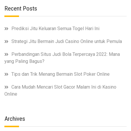
Recent Posts
Prediksi Jitu Keluaran Semua Togel Hari Ini
Strategi Jitu Bermain Judi Casino Online untuk Pemula
Perbandingan Situs Judi Bola Terpercaya 2022: Mana
yang Paling Bagus?
Tips dan Trik Menang Bermain Slot Poker Online
Cara Mudah Mencari Slot Gacor Malam Ini di Kasino
Online
Archives