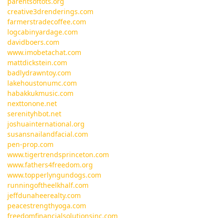
parentsoftots.org
creative3drenderings.com
farmerstradecoffee.com
logcabinyardage.com
davidboers.com
www.imobetachat.com
mattdickstein.com
badlydrawntoy.com
lakehoustonumc.com
habakkukmusic.com
nexttonone.net
serenityhbot.net
joshuainternational.org
susansnailandfacial.com
pen-prop.com
www.tigertrendsprinceton.com
www.fathers4freedom.org
www.topperlyngundogs.com
runningoftheelkhalf.com
jeffdunaheerealty.com
peacestrengthyoga.com
freedomfinancialsolutionsinc.com