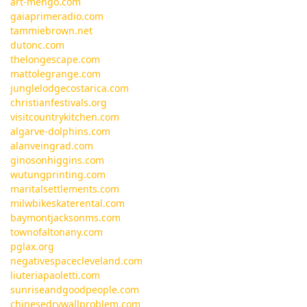
art-mengo.com
gaiaprimeradio.com
tammiebrown.net
dutonc.com
thelongescape.com
mattolegrange.com
junglelodgecostarica.com
christianfestivals.org
visitcountrykitchen.com
algarve-dolphins.com
alanveingrad.com
ginosonhiggins.com
wutungprinting.com
maritalsettlements.com
milwbikeskaterental.com
baymontjacksonms.com
townofaltonany.com
pglax.org
negativespacecleveland.com
liuteriapaoletti.com
sunriseandgoodpeople.com
chinesedrywallproblem.com