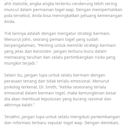
ahli statistik, angka-angka tertentu cenderung lebih sering
muncul dalam permainan togel wap. Dengan memperhatikan
pola tersebut, Anda bisa meningkatkan peluang kemenangan
Anda.
Trik lainnya adalah dengan mengatur strategi bermain.
Menurut John, seorang pemain togel yang sudah
berpengalaman, “Penting untuk memiliki strategi bermain
yang jelas dan konsisten. Jangan terburu-buru dalam
memasang taruhan dan selalu pertimbangkan risiko yang
mungkin terjadi.”
Selain itu, jangan lupa untuk selalu bermain dengan
perasaan tenang dan tidak terlalu emosional. Menurut
psikolog terkenal, Dr. Smith, “Ketika seseorang terlalu
emosional dalam bermain togel, maka kemungkinan besar
dia akan membuat keputusan yang kurang rasional dan
akhirnya kalah.”
Terakhir, jangan lupa untuk selalu mengikuti perkembangan
dan informasi terbaru seputar togel wap. Dengan demikian,