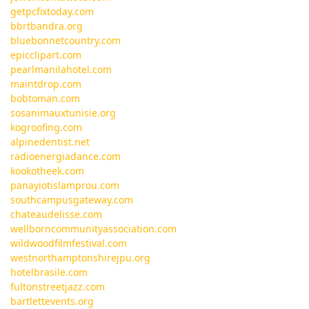
getpcfixtoday.com
bbrtbandra.org
bluebonnetcountry.com
epicclipart.com
pearlmanilahotel.com
maintdrop.com
bobtoman.com
sosanimauxtunisie.org
kogroofing.com
alpinedentist.net
radioenergiadance.com
kookotheek.com
panayiotislamprou.com
southcampusgateway.com
chateaudelisse.com
wellborncommunityassociation.com
wildwoodfilmfestival.com
westnorthamptonshirejpu.org
hotelbrasile.com
fultonstreetjazz.com
bartlettevents.org