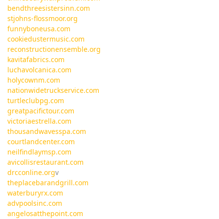
bendthreesistersinn.com
stjohns-flossmoor.org
funnyboneusa.com
cookiedustermusic.com
reconstructionensemble.org
kavitafabrics.com
luchavolcanica.com
holycownm.com
nationwidetruckservice.com
turtleclubpg.com
greatpacifictour.com
victoriaestrella.com
thousandwavesspa.com
courtlandcenter.com
neilfindlaymsp.com
avicollisrestaurant.com
drcconline.org
v
theplacebarandgrill.com
waterburyrx.com
advpoolsinc.com
angelosatthepoint.com