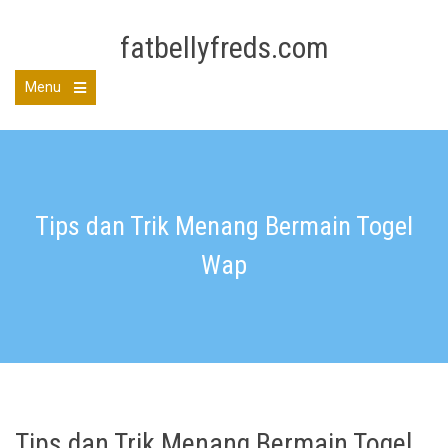
Skip
to
fatbellyfreds.com
content
Menu
Open
the
main
menu
Tips dan Trik Menang Bermain Togel
Wap
Tips dan Trik Menang Bermain Togel