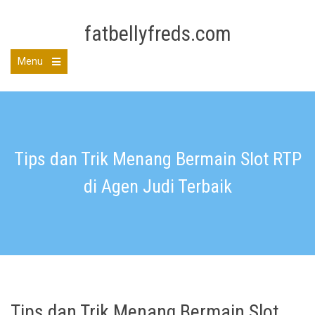
Skip
to
fatbellyfreds.com
content
Menu
Open
the
main
menu
Tips dan Trik Menang Bermain Slot RTP
di Agen Judi Terbaik
Tips dan Trik Menang Bermain Slot