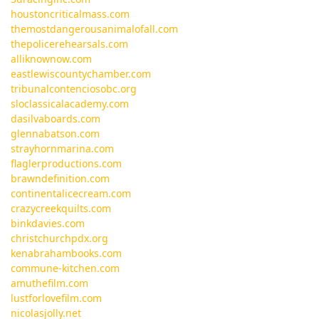
houstoncriticalmass.com
themostdangerousanimalofall.com
thepolicerehearsals.com
alliknownow.com
eastlewiscountychamber.com
tribunalcontenciosobc.org
sloclassicalacademy.com
dasilvaboards.com
glennabatson.com
strayhornmarina.com
flaglerproductions.com
brawndefinition.com
continentalicecream.com
crazycreekquilts.com
binkdavies.com
christchurchpdx.org
kenabrahambooks.com
commune-kitchen.com
amuthefilm.com
lustforlovefilm.com
nicolasjolly.net