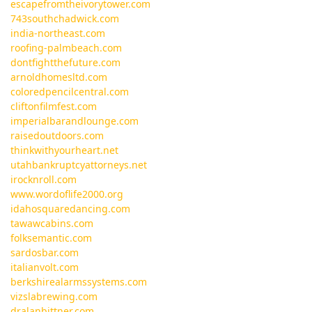
escapefromtheivorytower.com
743southchadwick.com
india-northeast.com
roofing-palmbeach.com
dontfightthefuture.com
arnoldhomesltd.com
coloredpencilcentral.com
cliftonfilmfest.com
imperialbarandlounge.com
raisedoutdoors.com
thinkwithyourheart.net
utahbankruptcyattorneys.net
irocknroll.com
www.wordoflife2000.org
idahosquaredancing.com
tawawcabins.com
folksemantic.com
sardosbar.com
italianvolt.com
berkshirealarmssystems.com
vizslabrewing.com
dralanbittner.com