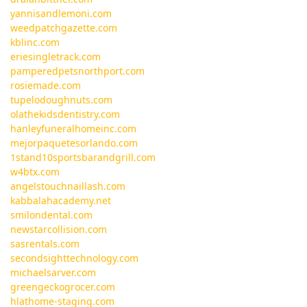
yannisandlemoni.com
weedpatchgazette.com
kblinc.com
eriesingletrack.com
pamperedpetsnorthport.com
rosiemade.com
tupelodoughnuts.com
olathekidsdentistry.com
hanleyfuneralhomeinc.com
mejorpaquetesorlando.com
1stand10sportsbarandgrill.com
w4btx.com
angelstouchnaillash.com
kabbalahacademy.net
smilondental.com
newstarcollision.com
sasrentals.com
secondsighttechnology.com
michaelsarver.com
greengeckogrocer.com
hlathome-staging.com