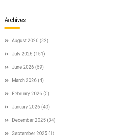
Archives
August 2026
(32)
July 2026
(151)
June 2026
(69)
March 2026
(4)
February 2026
(5)
January 2026
(40)
December 2025
(34)
September 2025
(1)