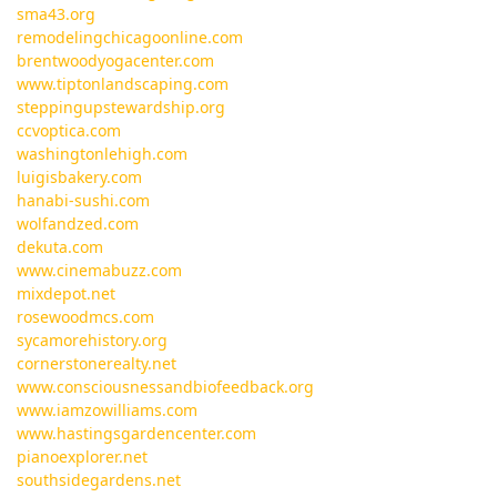
sma43.org
remodelingchicagoonline.com
brentwoodyogacenter.com
www.tiptonlandscaping.com
steppingupstewardship.org
ccvoptica.com
washingtonlehigh.com
luigisbakery.com
hanabi-sushi.com
wolfandzed.com
dekuta.com
www.cinemabuzz.com
mixdepot.net
rosewoodmcs.com
sycamorehistory.org
cornerstonerealty.net
www.consciousnessandbiofeedback.org
www.iamzowilliams.com
www.hastingsgardencenter.com
pianoexplorer.net
southsidegardens.net