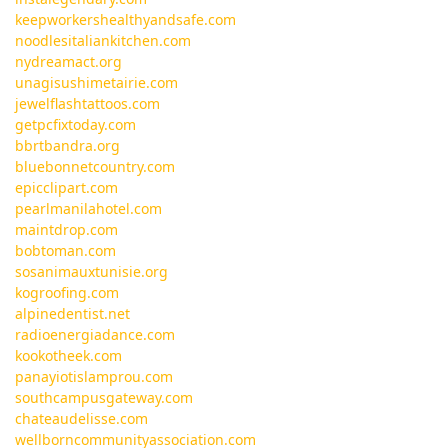
keepworkershealthyandsafe.com
noodlesitaliankitchen.com
nydreamact.org
unagisushimetairie.com
jewelflashtattoos.com
getpcfixtoday.com
bbrtbandra.org
bluebonnetcountry.com
epicclipart.com
pearlmanilahotel.com
maintdrop.com
bobtoman.com
sosanimauxtunisie.org
kogroofing.com
alpinedentist.net
radioenergiadance.com
kookotheek.com
panayiotislamprou.com
southcampusgateway.com
chateaudelisse.com
wellborncommunityassociation.com