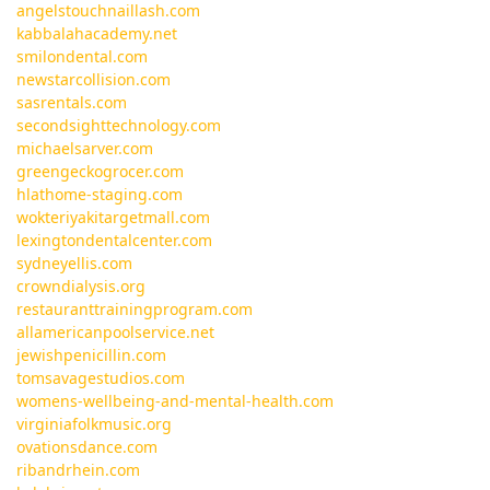
angelstouchnaillash.com
kabbalahacademy.net
smilondental.com
newstarcollision.com
sasrentals.com
secondsighttechnology.com
michaelsarver.com
greengeckogrocer.com
hlathome-staging.com
wokteriyakitargetmall.com
lexingtondentalcenter.com
sydneyellis.com
crowndialysis.org
restauranttrainingprogram.com
allamericanpoolservice.net
jewishpenicillin.com
tomsavagestudios.com
womens-wellbeing-and-mental-health.com
virginiafolkmusic.org
ovationsdance.com
ribandrhein.com