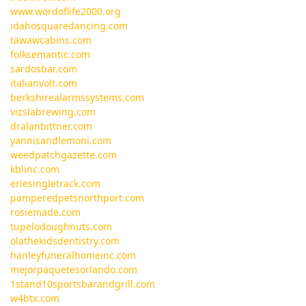
www.wordoflife2000.org
idahosquaredancing.com
tawawcabins.com
folksemantic.com
sardosbar.com
italianvolt.com
berkshirealarmssystems.com
vizslabrewing.com
dralanbittner.com
yannisandlemoni.com
weedpatchgazette.com
kblinc.com
eriesingletrack.com
pamperedpetsnorthport.com
rosiemade.com
tupelodoughnuts.com
olathekidsdentistry.com
hanleyfuneralhomeinc.com
mejorpaquetesorlando.com
1stand10sportsbarandgrill.com
w4btx.com