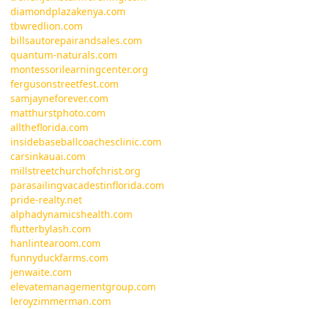
diamondplazakenya.com
tbwredlion.com
billsautorepairandsales.com
quantum-naturals.com
montessorilearningcenter.org
fergusonstreetfest.com
samjayneforever.com
matthurstphoto.com
alltheflorida.com
insidebaseballcoachesclinic.com
carsinkauai.com
millstreetchurchofchrist.org
parasailingvacadestinflorida.com
pride-realty.net
alphadynamicshealth.com
flutterbylash.com
hanlintearoom.com
funnyduckfarms.com
jenwaite.com
elevatemanagementgroup.com
leroyzimmerman.com