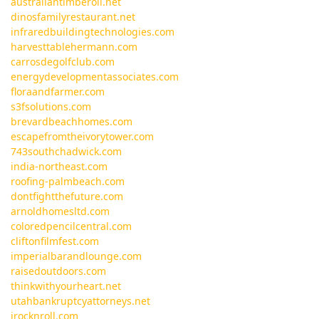
australiantimberoil.net
dinosfamilyrestaurant.net
infraredbuildingtechnologies.com
harvesttablehermann.com
carrosdegolfclub.com
energydevelopmentassociates.com
floraandfarmer.com
s3fsolutions.com
brevardbeachhomes.com
escapefromtheivorytower.com
743southchadwick.com
india-northeast.com
roofing-palmbeach.com
dontfightthefuture.com
arnoldhomesltd.com
coloredpencilcentral.com
cliftonfilmfest.com
imperialbarandlounge.com
raisedoutdoors.com
thinkwithyourheart.net
utahbankruptcyattorneys.net
irocknroll.com