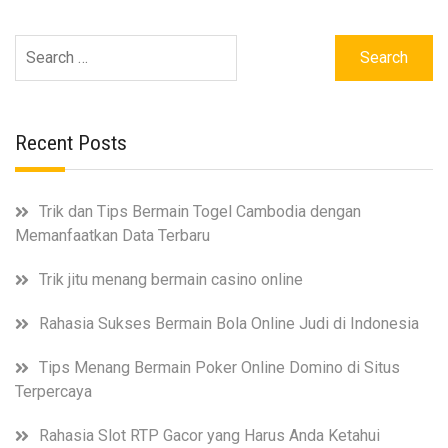
Search
for:
Recent Posts
Trik dan Tips Bermain Togel Cambodia dengan
Memanfaatkan Data Terbaru
Trik jitu menang bermain casino online
Rahasia Sukses Bermain Bola Online Judi di Indonesia
Tips Menang Bermain Poker Online Domino di Situs
Terpercaya
Rahasia Slot RTP Gacor yang Harus Anda Ketahui