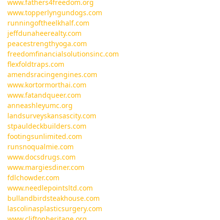
www.fathers4freedom.org
www.topperlyngundogs.com
runningoftheelkhalf.com
jeffdunaheerealty.com
peacestrengthyoga.com
freedomfinancialsolutionsinc.com
flexfoldtraps.com
amendsracingengines.com
www.kortormorthai.com
www.fatandqueer.com
anneashleyumc.org
landsurveyskansascity.com
stpauldeckbuilders.com
footingsunlimited.com
runsnoqualmie.com
www.docsdrugs.com
www.margiesdiner.com
fdlchowder.com
www.needlepointsltd.com
bullandbirdsteakhouse.com
lascolinasplasticsurgery.com
www.cliftonheritage.org