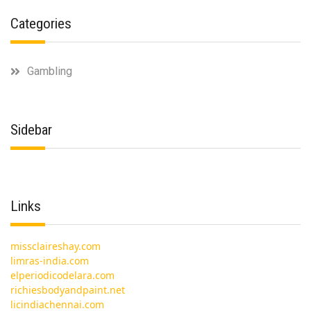
Categories
Gambling
Sidebar
Links
missclaireshay.com
limras-india.com
elperiodicodelara.com
richiesbodyandpaint.net
licindiachennai.com