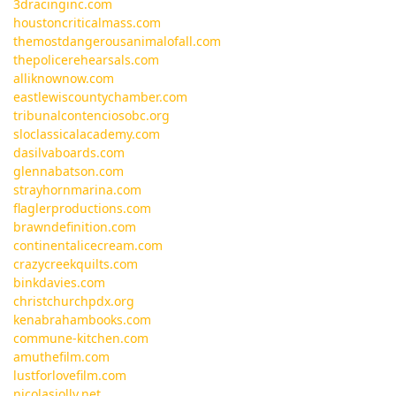
3dracinginc.com
houstoncriticalmass.com
themostdangerousanimalofall.com
thepolicerehearsals.com
alliknownow.com
eastlewiscountychamber.com
tribunalcontenciosobc.org
sloclassicalacademy.com
dasilvaboards.com
glennabatson.com
strayhornmarina.com
flaglerproductions.com
brawndefinition.com
continentalicecream.com
crazycreekquilts.com
binkdavies.com
christchurchpdx.org
kenabrahambooks.com
commune-kitchen.com
amuthefilm.com
lustforlovefilm.com
nicolasjolly.net