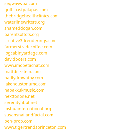
segwaywpa.com
gulfcoastpalapas.com
thebridgehealthclinics.com
waterlinewriters.org
shameddogan.com
parentsoftots.org
creative3drenderings.com
farmerstradecoffee.com
logcabinyardage.com
davidboers.com
www.imobetachat.com
mattdickstein.com
badlydrawntoy.com
lakehoustonumc.com
habakkukmusic.com
nexttonone.net
serenityhbot.net
joshuainternational.org
susansnailandfacial.com
pen-prop.com
www.tigertrendsprinceton.com