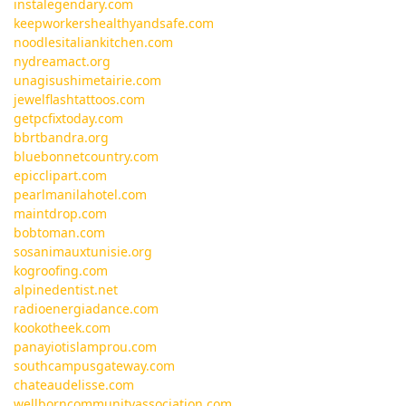
instalegendary.com
keepworkershealthyandsafe.com
noodlesitaliankitchen.com
nydreamact.org
unagisushimetairie.com
jewelflashtattoos.com
getpcfixtoday.com
bbrtbandra.org
bluebonnetcountry.com
epicclipart.com
pearlmanilahotel.com
maintdrop.com
bobtoman.com
sosanimauxtunisie.org
kogroofing.com
alpinedentist.net
radioenergiadance.com
kookotheek.com
panayiotislamprou.com
southcampusgateway.com
chateaudelisse.com
wellborncommunityassociation.com