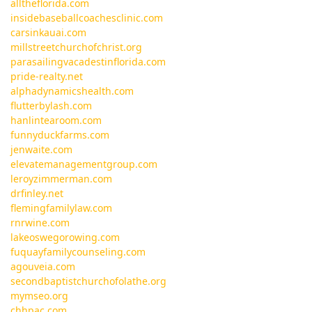
alltheflorida.com
insidebaseballcoachesclinic.com
carsinkauai.com
millstreetchurchofchrist.org
parasailingvacadestinflorida.com
pride-realty.net
alphadynamicshealth.com
flutterbylash.com
hanlintearoom.com
funnyduckfarms.com
jenwaite.com
elevatemanagementgroup.com
leroyzimmerman.com
drfinley.net
flemingfamilylaw.com
rnrwine.com
lakeoswegorowing.com
fuquayfamilycounseling.com
agouveia.com
secondbaptistchurchofolathe.org
mymseo.org
chhpac.com