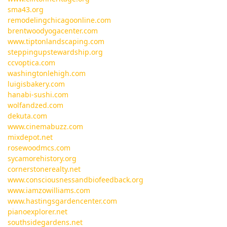
sma43.org
remodelingchicagoonline.com
brentwoodyogacenter.com
www.tiptonlandscaping.com
steppingupstewardship.org
ccvoptica.com
washingtonlehigh.com
luigisbakery.com
hanabi-sushi.com
wolfandzed.com
dekuta.com
www.cinemabuzz.com
mixdepot.net
rosewoodmcs.com
sycamorehistory.org
cornerstonerealty.net
www.consciousnessandbiofeedback.org
www.iamzowilliams.com
www.hastingsgardencenter.com
pianoexplorer.net
southsidegardens.net