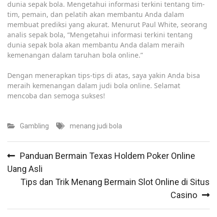
dunia sepak bola. Mengetahui informasi terkini tentang tim-
tim, pemain, dan pelatih akan membantu Anda dalam
membuat prediksi yang akurat. Menurut Paul White, seorang
analis sepak bola, “Mengetahui informasi terkini tentang
dunia sepak bola akan membantu Anda dalam meraih
kemenangan dalam taruhan bola online.”
Dengan menerapkan tips-tips di atas, saya yakin Anda bisa
meraih kemenangan dalam judi bola online. Selamat
mencoba dan semoga sukses!
Gambling
menang judi bola
Post
Panduan Bermain Texas Holdem Poker Online
navigation
Uang Asli
Tips dan Trik Menang Bermain Slot Online di Situs
Casino