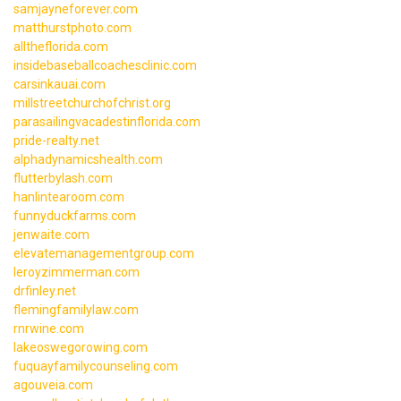
samjayneforever.com
matthurstphoto.com
alltheflorida.com
insidebaseballcoachesclinic.com
carsinkauai.com
millstreetchurchofchrist.org
parasailingvacadestinflorida.com
pride-realty.net
alphadynamicshealth.com
flutterbylash.com
hanlintearoom.com
funnyduckfarms.com
jenwaite.com
elevatemanagementgroup.com
leroyzimmerman.com
drfinley.net
flemingfamilylaw.com
rnrwine.com
lakeoswegorowing.com
fuquayfamilycounseling.com
agouveia.com