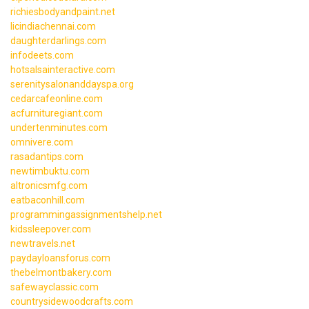
richiesbodyandpaint.net
licindiachennai.com
daughterdarlings.com
infodeets.com
hotsalsainteractive.com
serenitysalonanddayspa.org
cedarcafeonline.com
acfurnituregiant.com
undertenminutes.com
omnivere.com
rasadantips.com
newtimbuktu.com
altronicsmfg.com
eatbaconhill.com
programmingassignmentshelp.net
kidssleepover.com
newtravels.net
paydayloansforus.com
thebelmontbakery.com
safewayclassic.com
countrysidewoodcrafts.com