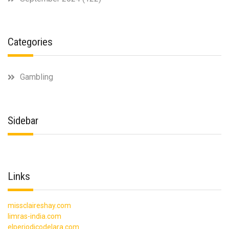
Categories
Gambling
Sidebar
Links
missclaireshay.com
limras-india.com
elperiodicodelara.com