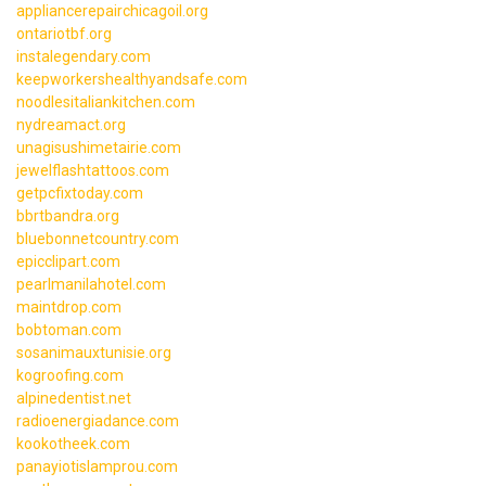
appliancerepairchicagoil.org
ontariotbf.org
instalegendary.com
keepworkershealthyandsafe.com
noodlesitaliankitchen.com
nydreamact.org
unagisushimetairie.com
jewelflashtattoos.com
getpcfixtoday.com
bbrtbandra.org
bluebonnetcountry.com
epicclipart.com
pearlmanilahotel.com
maintdrop.com
bobtoman.com
sosanimauxtunisie.org
kogroofing.com
alpinedentist.net
radioenergiadance.com
kookotheek.com
panayiotislamprou.com