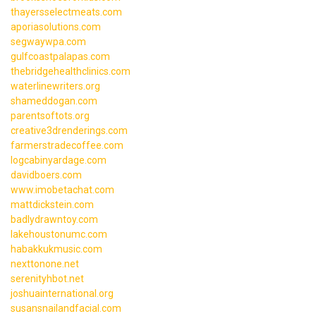
thayersselectmeats.com
aporiasolutions.com
segwaywpa.com
gulfcoastpalapas.com
thebridgehealthclinics.com
waterlinewriters.org
shameddogan.com
parentsoftots.org
creative3drenderings.com
farmerstradecoffee.com
logcabinyardage.com
davidboers.com
www.imobetachat.com
mattdickstein.com
badlydrawntoy.com
lakehoustonumc.com
habakkukmusic.com
nexttonone.net
serenityhbot.net
joshuainternational.org
susansnailandfacial.com