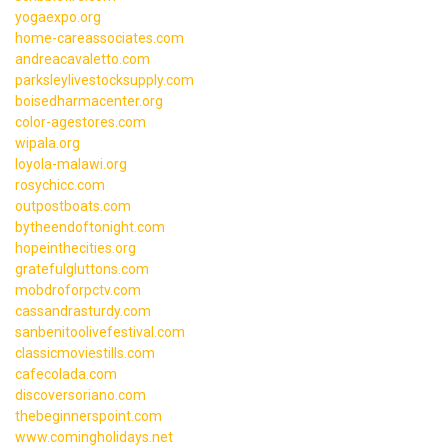
yogaexpo.org
home-careassociates.com
andreacavaletto.com
parksleylivestocksupply.com
boisedharmacenter.org
color-agestores.com
wipala.org
loyola-malawi.org
rosychicc.com
outpostboats.com
bytheendoftonight.com
hopeinthecities.org
gratefulgluttons.com
mobdroforpctv.com
cassandrasturdy.com
sanbenitoolivefestival.com
classicmoviestills.com
cafecolada.com
discoversoriano.com
thebeginnerspoint.com
www.comingholidays.net