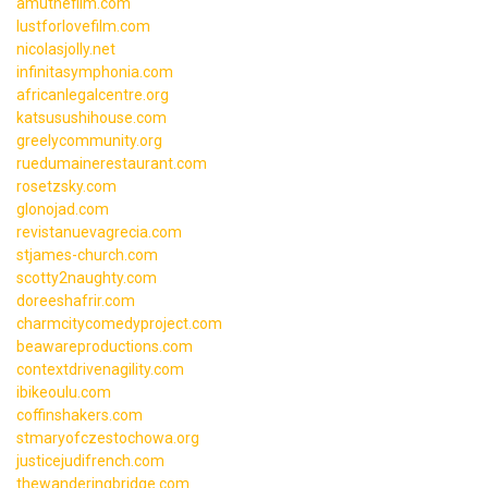
amuthefilm.com
lustforlovefilm.com
nicolasjolly.net
infinitasymphonia.com
africanlegalcentre.org
katsusushihouse.com
greelycommunity.org
ruedumainerestaurant.com
rosetzsky.com
glonojad.com
revistanuevagrecia.com
stjames-church.com
scotty2naughty.com
doreeshafrir.com
charmcitycomedyproject.com
beawareproductions.com
contextdrivenagility.com
ibikeoulu.com
coffinshakers.com
stmaryofczestochowa.org
justicejudifrench.com
thewanderingbridge.com