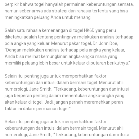
berpikir bahwa togel hanyalah permainan keberuntungan semata,
namun sebenarnya ada strategi dan rahasia tertentu yang bisa
meningkatkan peluang Anda untuk menang.
Salah satu rahasia kemenangan di togel HK6D yang perlu
diketahui adalah tentang pentingnya melakukan analisis terhadap
pola angka yang keluar. Menurut pakar togel, Dr. John Doe,
“Dengan melakukan analisis terhadap pola angka yang keluar,
Anda bisa melihat kemungkinan angka-angka mana yang
memiliki peluang lebih besar untuk keluar di putaran berikutnya.”
Selain itu, penting juga untuk memperhatikan faktor
keberuntungan dan intuisi dalam bermain togel. Menurut ahli
numerologi, Jane Smith, “Terkadang, keberuntungan dan intuisi
juga berperan penting dalam menentukan angka-angka yang
akan keluar di togel. Jadi, jangan pernah meremehkan peran
faktor ini dalam permainan togel.”
Selain itu, penting juga untuk memperhatikan faktor
keberuntungan dan intuisi dalam bermain togel. Menurut ahli
numerologi, Jane Smith, “Terkadang, keberuntungan dan intuisi