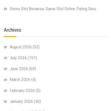
Demo Slot Bonanza: Game Slot Online Paling Seru
Archives
August 2026
(32)
July 2026
(151)
June 2026
(69)
March 2026
(4)
February 2026
(5)
January 2026
(40)