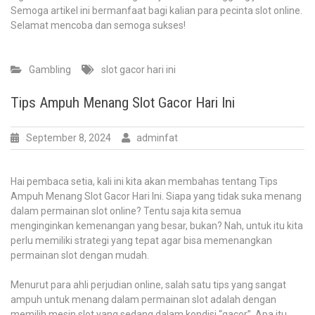
Semoga artikel ini bermanfaat bagi kalian para pecinta slot online.
Selamat mencoba dan semoga sukses!
Gambling
slot gacor hari ini
Tips Ampuh Menang Slot Gacor Hari Ini
September 8, 2024
adminfat
Hai pembaca setia, kali ini kita akan membahas tentang Tips
Ampuh Menang Slot Gacor Hari Ini. Siapa yang tidak suka menang
dalam permainan slot online? Tentu saja kita semua
menginginkan kemenangan yang besar, bukan? Nah, untuk itu kita
perlu memiliki strategi yang tepat agar bisa memenangkan
permainan slot dengan mudah.
Menurut para ahli perjudian online, salah satu tips yang sangat
ampuh untuk menang dalam permainan slot adalah dengan
memilih mesin slot yang sedang dalam kondisi “gacor”. Apa itu