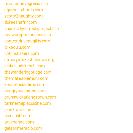
revistanuevagrecia.com
stjames-church.com
scotty2naughty.com
doreeshafrir.com
charmcitycomedyproject.com
beawareproductions.com
contextdrivenagility.com
ibikeoulu.com
coffinshakers.com
stmaryofczestochowa.org
justicejudifrench.com
thewanderingbridge.com
themalleablemom.com
kennethcoletime.com
hungryburlington.com
brunswickatlongstown.com
tartinemaplecuisine.com
janekramer.net
nizi-sushi.com
art-mengo.com
gaiaprimeradio.com