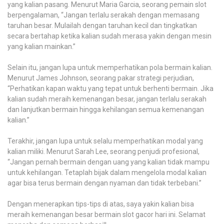
yang kalian pasang. Menurut Maria Garcia, seorang pemain slot
berpengalaman, “Jangan terlalu serakah dengan memasang
taruhan besar. Mulailah dengan taruhan kecil dan tingkatkan
secara bertahap ketika kalian sudah merasa yakin dengan mesin
yang kalian mainkan.”
Selain itu, jangan lupa untuk memperhatikan pola bermain kalian.
Menurut James Johnson, seorang pakar strategi perjudian,
“Perhatikan kapan waktu yang tepat untuk berhenti bermain. Jika
kalian sudah meraih kemenangan besar, jangan terlalu serakah
dan lanjutkan bermain hingga kehilangan semua kemenangan
kalian.”
Terakhir, jangan lupa untuk selalu memperhatikan modal yang
kalian miliki. Menurut Sarah Lee, seorang penjudi profesional,
“Jangan pernah bermain dengan uang yang kalian tidak mampu
untuk kehilangan. Tetaplah bijak dalam mengelola modal kalian
agar bisa terus bermain dengan nyaman dan tidak terbebani.”
Dengan menerapkan tips-tips di atas, saya yakin kalian bisa
meraih kemenangan besar bermain slot gacor hari ini. Selamat