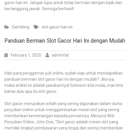
gacor hari ini. Jangan lupa untuk tetap bermain dengan bijak dan
bertanggung jawab. Semoga berhasil!
Gambling
slot gacor hari ini
Panduan Bermain Slot Gacor Hari Ini dengan Mudah
February 1, 2025
adminfat
Halo para penggemar judi online, sudah siap untuk mendapatkan
panduan bermain slot gacor hari ini dengan mudah? Jika iya,
maka artikel ini adalah jawabannya! Sebelum kita mulai, mari kita
bahas dulu apa itu slot gacor.
Slot gacor merupakan istilah yang sering digunakan dalam dunia
perjudian online untuk menggambarkan mesin slot yang sering
memberikan kemenangan kepada pemainnya. Menurut Ahli
Perjudian Online, John Doe, “Slot gacor adalah mesin slot yang
memiliki tingkat pembayaran yang tinggi dan sering memberikan