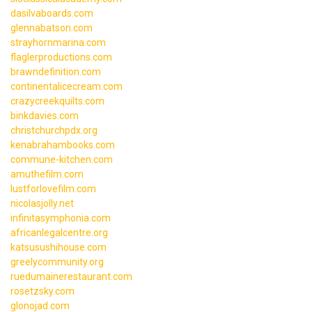
dasilvaboards.com
glennabatson.com
strayhornmarina.com
flaglerproductions.com
brawndefinition.com
continentalicecream.com
crazycreekquilts.com
binkdavies.com
christchurchpdx.org
kenabrahambooks.com
commune-kitchen.com
amuthefilm.com
lustforlovefilm.com
nicolasjolly.net
infinitasymphonia.com
africanlegalcentre.org
katsusushihouse.com
greelycommunity.org
ruedumainerestaurant.com
rosetzsky.com
glonojad.com