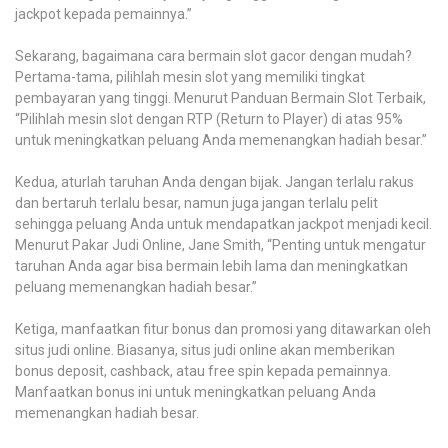
jackpot kepada pemainnya.”
Sekarang, bagaimana cara bermain slot gacor dengan mudah?
Pertama-tama, pilihlah mesin slot yang memiliki tingkat
pembayaran yang tinggi. Menurut Panduan Bermain Slot Terbaik,
“Pilihlah mesin slot dengan RTP (Return to Player) di atas 95%
untuk meningkatkan peluang Anda memenangkan hadiah besar.”
Kedua, aturlah taruhan Anda dengan bijak. Jangan terlalu rakus
dan bertaruh terlalu besar, namun juga jangan terlalu pelit
sehingga peluang Anda untuk mendapatkan jackpot menjadi kecil.
Menurut Pakar Judi Online, Jane Smith, “Penting untuk mengatur
taruhan Anda agar bisa bermain lebih lama dan meningkatkan
peluang memenangkan hadiah besar.”
Ketiga, manfaatkan fitur bonus dan promosi yang ditawarkan oleh
situs judi online. Biasanya, situs judi online akan memberikan
bonus deposit, cashback, atau free spin kepada pemainnya.
Manfaatkan bonus ini untuk meningkatkan peluang Anda
memenangkan hadiah besar.