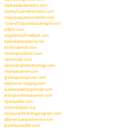
olathekidsdentistry.com
hanleyfuneralhomeinc.com
mejorpaquetesorlando.com
1stand10sportsbarandgrill.com
w4btx.com
angelstouchnaillash.com
kabbalahacademy.net
smilondental.com
newstarcollision.com
sasrentals.com
secondsighttechnology.com
michaelsarver.com
greengeckogrocer.com
hlathome-staging.com
wokteriyakitargetmall.com
lexingtondentalcenter.com
sydneyellis.com
crowndialysis.org
restauranttrainingprogram.com
allamericanpoolservice.net
jewishpenicillin.com