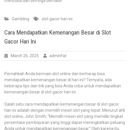
mencoba dan semoga berhasil!
Gambling
slot gacor hari ini
Cara Mendapatkan Kemenangan Besar di Slot
Gacor Hari Ini
March 26, 2025
adminfat
Pernahkah Anda bermain slot online dan berharap bisa
mendapatkan kemenangan besar di hari ini? Ternyata, ada
beberapa tips dan trik yang bisa Anda coba untuk mendapatkan
kemenangan besar di slot gacor hari ini.
Salah satu cara mendapatkan kemenangan besar di slot gacor
hari ini adalah dengan memilih mesin slot yang tepat. Menurut ahli
slot online, John Smith, “Memilih mesin slot yang memiliki tingkat
persentase pembayaran yang tinggi dapat meningkatkan peluang
Anda untuk mendapatkan kemenangan besar.” Oleh karena itu,