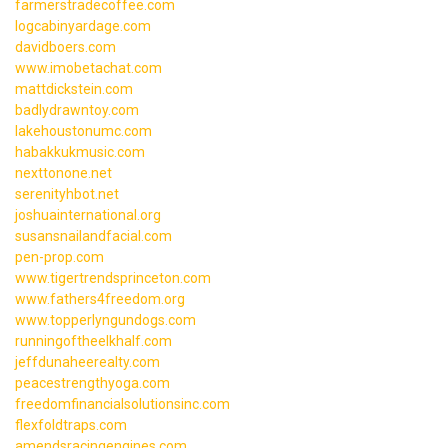
farmerstradecoffee.com
logcabinyardage.com
davidboers.com
www.imobetachat.com
mattdickstein.com
badlydrawntoy.com
lakehoustonumc.com
habakkukmusic.com
nexttonone.net
serenityhbot.net
joshuainternational.org
susansnailandfacial.com
pen-prop.com
www.tigertrendsprinceton.com
www.fathers4freedom.org
www.topperlyngundogs.com
runningoftheelkhalf.com
jeffdunaheerealty.com
peacestrengthyoga.com
freedomfinancialsolutionsinc.com
flexfoldtraps.com
amendsracingengines.com