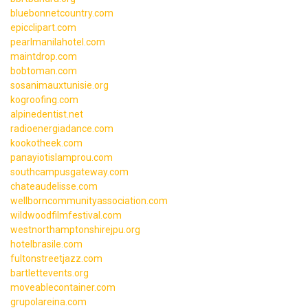
bluebonnetcountry.com
epicclipart.com
pearlmanilahotel.com
maintdrop.com
bobtoman.com
sosanimauxtunisie.org
kogroofing.com
alpinedentist.net
radioenergiadance.com
kookotheek.com
panayiotislamprou.com
southcampusgateway.com
chateaudelisse.com
wellborncommunityassociation.com
wildwoodfilmfestival.com
westnorthamptonshirejpu.org
hotelbrasile.com
fultonstreetjazz.com
bartlettevents.org
moveablecontainer.com
grupolareina.com