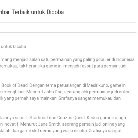
bar Terbaik untuk Dicoba
 untuk Dicoba
mang menjadi salah satu permainan yang paling populer di Indonesia.
mukau, tak heran jika game ini menjadi favorit para pemain judi
h Book of Dead. Dengan tema petualangan di Mesir kuno, game ini
enghibur. Menurut John Doe, seorang ahli permainan judi online,
aik yang pernah saya mainkan. Grafisnya sangat memukau dan
lainnya seperti Starburst dan Gonzo’s Quest. Kedua game ini juga
novatif. Menurut Jane Smith, seorang pemain judi online yang
dalah dua game slot demo yang wajib dicoba. Grafisnya sangat
”