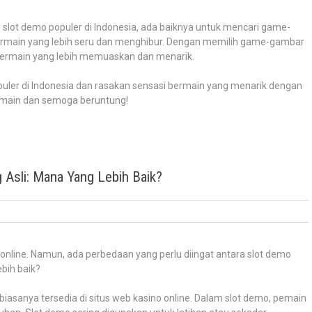
 slot demo populer di Indonesia, ada baiknya untuk mencari game-
rmain yang lebih seru dan menghibur. Dengan memilih game-gambar
bermain yang lebih memuaskan dan menarik.
puler di Indonesia dan rasakan sensasi bermain yang menarik dengan
rmain dan semoga beruntung!
 Asli: Mana Yang Lebih Baik?
t online. Namun, ada perbedaan yang perlu diingat antara slot demo
ebih baik?
 biasanya tersedia di situs web kasino online. Dalam slot demo, pemain