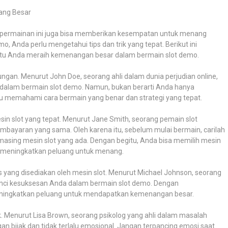
ang Besar
u, permainan ini juga bisa memberikan kesempatan untuk menang
, Anda perlu mengetahui tips dan trik yang tepat. Berikut ini
bantu Anda meraih kemenangan besar dalam bermain slot demo.
an. Menurut John Doe, seorang ahli dalam dunia perjudian online,
lam bermain slot demo. Namun, bukan berarti Anda hanya
 memahami cara bermain yang benar dan strategi yang tepat.
sin slot yang tepat. Menurut Jane Smith, seorang pemain slot
pembayaran yang sama. Oleh karena itu, sebelum mulai bermain, carilah
asing mesin slot yang ada. Dengan begitu, Anda bisa memilih mesin
an meningkatkan peluang untuk menang.
s yang disediakan oleh mesin slot. Menurut Michael Johnson, seorang
kunci kesuksesan Anda dalam bermain slot demo. Dengan
eningkatkan peluang untuk mendapatkan kemenangan besar.
ak. Menurut Lisa Brown, seorang psikolog yang ahli dalam masalah
an bijak dan tidak terlalu emosional. Jangan terpancing emosi saat