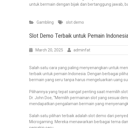
untuk bermain dengan bijak dan bertanggung jawab, ba
Gambling
slot demo
Slot Demo Terbaik untuk Pemain Indonesia
March 20, 2025
adminfat
Salah satu cara yang paling menyenangkan untuk men
terbaik untuk pemain Indonesia. Dengan berbagai pil
bermain yang seru tanpa harus mengeluarkan uang s
Pilihannya yang tepat sangat penting saat memilih slot
Dr. John Doe, “Memilih permainan slot yang sesuai de
mendapatkan pengalaman bermain yang menyenangk
Salah satu pilihan terbaik adalah slot demo dari penye
Microgaming. Mereka menawarkan berbagai tema dan
semakin seru.