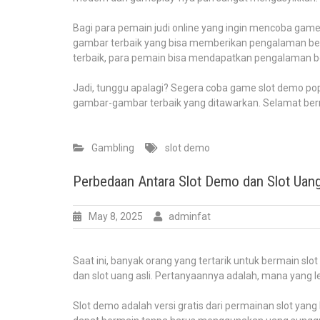
Bagi para pemain judi online yang ingin mencoba game
gambar terbaik yang bisa memberikan pengalaman be
terbaik, para pemain bisa mendapatkan pengalaman 
Jadi, tunggu apalagi? Segera coba game slot demo po
gambar-gambar terbaik yang ditawarkan. Selamat be
Gambling
slot demo
Perbedaan Antara Slot Demo dan Slot Uang
May 8, 2025
adminfat
Saat ini, banyak orang yang tertarik untuk bermain slo
dan slot uang asli. Pertanyaannya adalah, mana yang l
Slot demo adalah versi gratis dari permainan slot yang