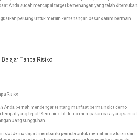
i saat Anda sudah mencapai target kemenangan yang telah ditentukan.
eningkatkan peluang untuk meraih kemenangan besar dalam bermain
Belajar Tanpa Risiko
pa Risiko
akah Anda pernah mendengar tentang manfaat bermain slot demo
i tempat yang tepat! Bermain slot demo merupakan cara yang sangat
ilangan uang sungguhan.
ermain slot demo dapat membantu pemula untuk memahami aturan dan