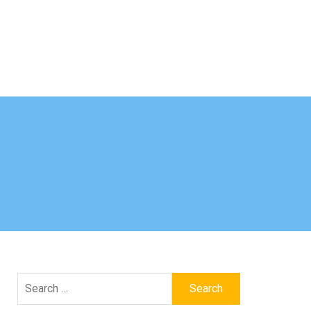
Search
for: