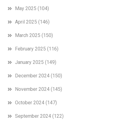
May 2025
(104)
April 2025
(146)
March 2025
(150)
February 2025
(116)
January 2025
(149)
December 2024
(150)
November 2024
(145)
October 2024
(147)
September 2024
(122)