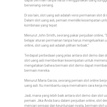
dapat bermain tanpa harus menggunakan uang sungguh
bersenang-senang.
Di sisi lain, slot uang asli adalah versi permainan s
Dalam slot uang asli, pemain memiliki kesempatan u
kombinasi yang tepat.
Menurut John Smith, seorang pakar perjudian online, 
belajar aturan permainan tanpa harus mengeluarkan u
online, slot uang asli adalah pilihan terbaik.”
Terdapat perbedaan yang jelas antara slot demo dan slo
slot uang asli memberikan kesempatan untuk memena
mengatakan bahwa bermain slot demo dapat memban
bermain mereka.
Menurut Maria Garcia, seorang pemain slot online ber
uang asli. Itu membantu saya memahami cara kerja m
Jadi, mana yang lebih baik antara slot demo dan slot
pemain. Jika Anda baru dalam perjudian online, slot d
mencari sensasi dan keuntungan nyata, bermain slot ua