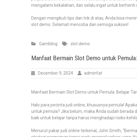
mengalami kekalahan, dan selalu ingat untuk berhent
Dengan mengikuti tips dan trik di atas, Anda bisa m
slot demo. Selamat mencoba dan semoga sukses!
Gambling
slot demo
Manfaat Bermain Slot Demo untuk Pemula: 
December 9, 2024
adminfat
Manfaat Bermain Slot Demo untuk Pemula: Belajar Tan
Halo para pecinta judi online, khususnya pemula! Ap
untuk pemula? Jika belum, maka Anda sudah berada d
baik untuk belajar tanpa harus menghadapi risiko keh
Menurut pakar judi online terkenal, John Smith, “B