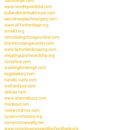
fdlchowder.com
www.needlepointsltd.com
bullandbirdsteakhouse.com
lascolinasplasticsurgery.com
www.cliftonheritage.org
sma43.org
remodelingchicagoonline.com
brentwoodyogacenter.com
www.tiptonlandscaping.com
steppingupstewardship.org
ccvoptica.com
washingtonlehigh.com
luigisbakery.com
hanabi-sushi.com
wolfandzed.com
dekuta.com
www.cinemabuzz.com
mixdepot.net
rosewoodmcs.com
sycamorehistory.org
cornerstonerealty.net
www.consciousnessandbiofeedback.org