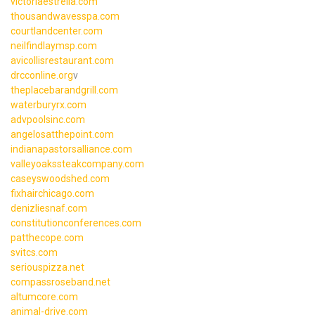
victoriaestrella.com
thousandwavesspa.com
courtlandcenter.com
neilfindlaymsp.com
avicollisrestaurant.com
drcconline.org
v
theplacebarandgrill.com
waterburyrx.com
advpoolsinc.com
angelosatthepoint.com
indianapastorsalliance.com
valleyoakssteakcompany.com
caseyswoodshed.com
fixhairchicago.com
denizliesnaf.com
constitutionconferences.com
patthecope.com
svitcs.com
seriouspizza.net
compassroseband.net
altumcore.com
animal-drive.com