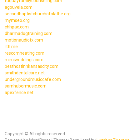
fuquayfamilycounseling.com
agouveia.com
secondbaptistchurchofolathe.org
mymseo.org
chhpac.com
dharmadogtraining.com
motionaudiotx.com
rttl.me
rescomheating.com
mimiweddings.com
besthostinnkansascity.com
smithdentalcare.net
undergroundmusiccafe.com
samhubermusic.com
apexfence.net
Copyright © All rights reserved.