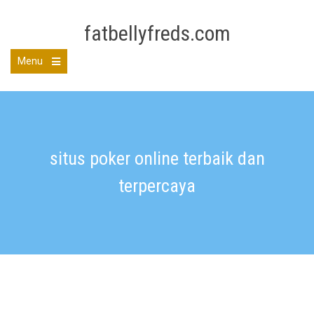
Skip
to
fatbellyfreds.com
content
Menu
Open
the
main
menu
situs poker online terbaik dan
terpercaya