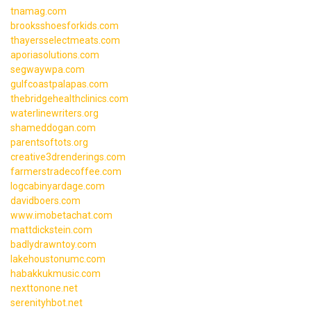
tnamag.com
brooksshoesforkids.com
thayersselectmeats.com
aporiasolutions.com
segwaywpa.com
gulfcoastpalapas.com
thebridgehealthclinics.com
waterlinewriters.org
shameddogan.com
parentsoftots.org
creative3drenderings.com
farmerstradecoffee.com
logcabinyardage.com
davidboers.com
www.imobetachat.com
mattdickstein.com
badlydrawntoy.com
lakehoustonumc.com
habakkukmusic.com
nexttonone.net
serenityhbot.net