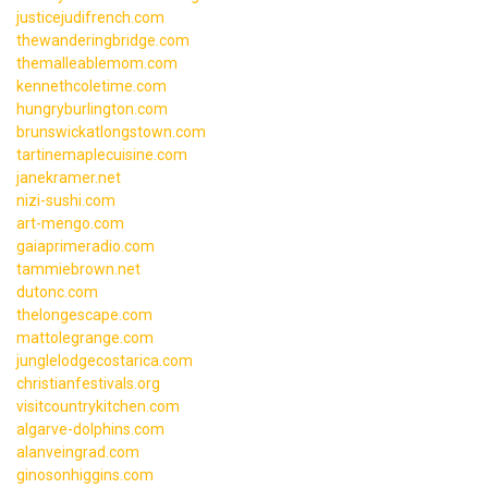
justicejudifrench.com
thewanderingbridge.com
themalleablemom.com
kennethcoletime.com
hungryburlington.com
brunswickatlongstown.com
tartinemaplecuisine.com
janekramer.net
nizi-sushi.com
art-mengo.com
gaiaprimeradio.com
tammiebrown.net
dutonc.com
thelongescape.com
mattolegrange.com
junglelodgecostarica.com
christianfestivals.org
visitcountrykitchen.com
algarve-dolphins.com
alanveingrad.com
ginosonhiggins.com