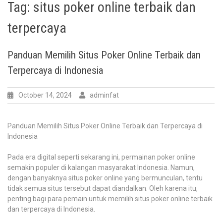
Tag:
situs poker online terbaik dan
terpercaya
Panduan Memilih Situs Poker Online Terbaik dan
Terpercaya di Indonesia
October 14, 2024
adminfat
Panduan Memilih Situs Poker Online Terbaik dan Terpercaya di
Indonesia
Pada era digital seperti sekarang ini, permainan poker online
semakin populer di kalangan masyarakat Indonesia. Namun,
dengan banyaknya situs poker online yang bermunculan, tentu
tidak semua situs tersebut dapat diandalkan. Oleh karena itu,
penting bagi para pemain untuk memilih situs poker online terbaik
dan terpercaya di Indonesia.