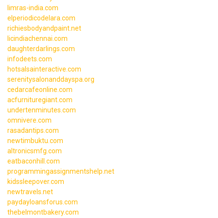
limras-india.com
elperiodicodelara.com
richiesbodyandpaint.net
licindiachennai.com
daughterdarlings.com
infodeets.com
hotsalsainteractive.com
serenitysalonanddayspa.org
cedarcafeonline.com
acfurnituregiant.com
undertenminutes.com
omnivere.com
rasadantips.com
newtimbuktu.com
altronicsmfg.com
eatbaconhill.com
programmingassignmentshelp.net
kidssleepover.com
newtravels.net
paydayloansforus.com
thebelmontbakery.com