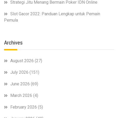
Strategi Jitu Menang Bermain Poker IDN Online
Slot Gacor 2022: Panduan Lengkap untuk Pemain
Pemula
Archives
August 2026
(27)
July 2026
(151)
June 2026
(69)
March 2026
(4)
February 2026
(5)