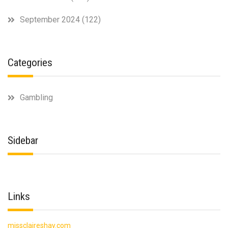
September 2024
(122)
Categories
Gambling
Sidebar
Links
missclaireshay.com