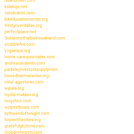
ribandrhein.com
kolekcje.net
catolicanto.com
lbkeducationcenter.org
trinityriverdallas.org
perfectplace.net
3seasonsthaibistrooakland.com
scribblefire.com
yogaexpo.org
home-careassociates.com
andreacavaletto.com
parksleylivestocksupply.com
boisedharmacenter.org
color-agestores.com
wipala.org
loyola-malawi.org
rosychicc.com
outpostboats.com
bytheendoftonight.com
hopeinthecities.org
gratefulgluttons.com
mobdroforpctv.com