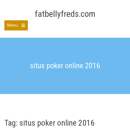
Skip
to
fatbellyfreds.com
content
Menu
Open
the
main
menu
situs poker online 2016
Tag:
situs poker online 2016