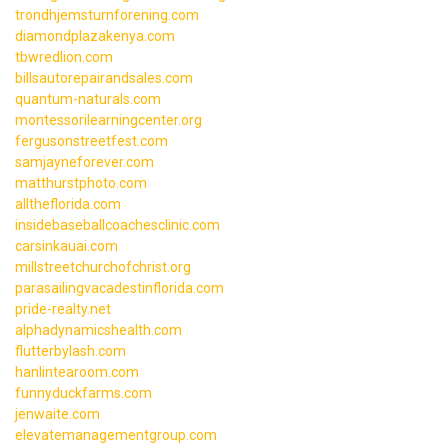
trondhjemsturnforening.com
diamondplazakenya.com
tbwredlion.com
billsautorepairandsales.com
quantum-naturals.com
montessorilearningcenter.org
fergusonstreetfest.com
samjayneforever.com
matthurstphoto.com
alltheflorida.com
insidebaseballcoachesclinic.com
carsinkauai.com
millstreetchurchofchrist.org
parasailingvacadestinflorida.com
pride-realty.net
alphadynamicshealth.com
flutterbylash.com
hanlintearoom.com
funnyduckfarms.com
jenwaite.com
elevatemanagementgroup.com