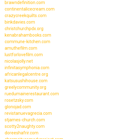
brawndefinition.com
continentalicecream.com
crazycreekquilts.com
binkdavies.com
christchurchpdx.org
kenabrahambooks.com
commune-kitchen.com
amuthefilm.com
lustforlovefilm.com
nicolasjolly.net
infinitasymphonia.com
africanlegalcentre.org
katsusushihouse.com
greelycommunity.org
ruedumainerestaurant.com
rosetzsky.com
glonojad.com
revistanuevagrecia.com
stjames-church.com
scotty2naughty.com
doreeshafrir.com