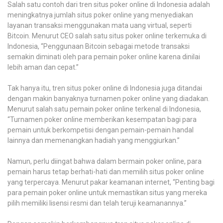
Salah satu contoh dari tren situs poker online di Indonesia adalah
meningkatnya jumlah situs poker online yang menyediakan
layanan transaksi menggunakan mata uang virtual, seperti
Bitcoin. Menurut CEO salah satu situs poker online terkemuka di
Indonesia, “Penggunaan Bitcoin sebagai metode transaksi
semakin diminati oleh para pemain poker online karena dinilai
lebih aman dan cepat.”
Tak hanya itu, tren situs poker online di Indonesia juga ditandai
dengan makin banyaknya turnamen poker online yang diadakan.
Menurut salah satu pemain poker online terkenal di Indonesia,
“Turnamen poker online memberikan kesempatan bagi para
pemain untuk berkompetisi dengan pemain-pemain handal
lainnya dan memenangkan hadiah yang menggiurkan.”
Namun, perlu diingat bahwa dalam bermain poker online, para
pemain harus tetap berhati-hati dan memilih situs poker online
yang terpercaya. Menurut pakar keamanan internet, “Penting bagi
para pemain poker online untuk memastikan situs yang mereka
pilih memiliki lisensi resmi dan telah teruji keamanannya.”