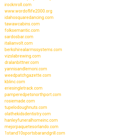
irocknroll.com
www.wordoflife2000.org
idahosquaredancing.com
tawawcabins.com
folksemantic.com
sardosbar.com
italianvolt.com
berkshirealarmssystems.com
vizslabrewing.com
dralanbittner.com
yannisandlemoni.com
weedpatchgazette.com
kblinc.com
eriesingletrack.com
pamperedpetsnorthport.com
rosiemade.com
tupelodoughnuts.com
olathekidsdentistry.com
hanleyfuneralhomeinc.com
mejorpaquetesorlando.com
1stand10sportsbarandgrill.com