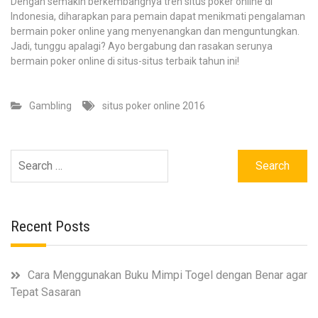
Dengan semakin berkembangnya tren situs poker online di
Indonesia, diharapkan para pemain dapat menikmati pengalaman
bermain poker online yang menyenangkan dan menguntungkan.
Jadi, tunggu apalagi? Ayo bergabung dan rasakan serunya
bermain poker online di situs-situs terbaik tahun ini!
Gambling
situs poker online 2016
Search
for:
Recent Posts
Cara Menggunakan Buku Mimpi Togel dengan Benar agar
Tepat Sasaran