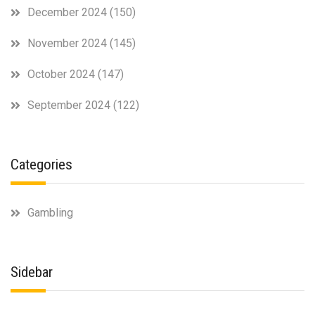
December 2024
(150)
November 2024
(145)
October 2024
(147)
September 2024
(122)
Categories
Gambling
Sidebar