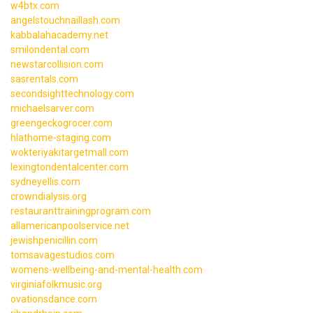
w4btx.com
angelstouchnaillash.com
kabbalahacademy.net
smilondental.com
newstarcollision.com
sasrentals.com
secondsighttechnology.com
michaelsarver.com
greengeckogrocer.com
hlathome-staging.com
wokteriyakitargetmall.com
lexingtondentalcenter.com
sydneyellis.com
crowndialysis.org
restauranttrainingprogram.com
allamericanpoolservice.net
jewishpenicillin.com
tomsavagestudios.com
womens-wellbeing-and-mental-health.com
virginiafolkmusic.org
ovationsdance.com