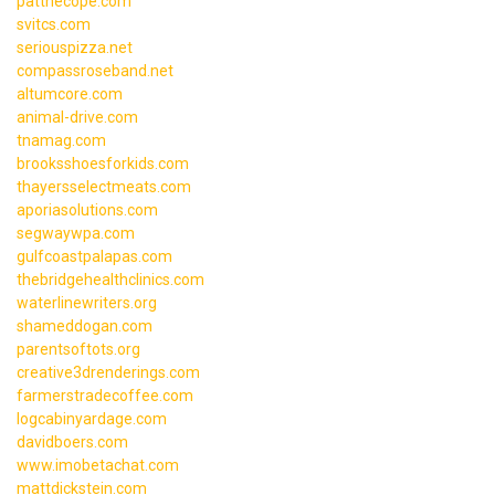
patthecope.com
svitcs.com
seriouspizza.net
compassroseband.net
altumcore.com
animal-drive.com
tnamag.com
brooksshoesforkids.com
thayersselectmeats.com
aporiasolutions.com
segwaywpa.com
gulfcoastpalapas.com
thebridgehealthclinics.com
waterlinewriters.org
shameddogan.com
parentsoftots.org
creative3drenderings.com
farmerstradecoffee.com
logcabinyardage.com
davidboers.com
www.imobetachat.com
mattdickstein.com