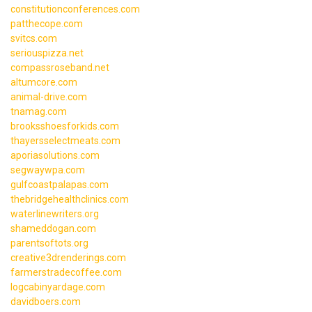
constitutionconferences.com
patthecope.com
svitcs.com
seriouspizza.net
compassroseband.net
altumcore.com
animal-drive.com
tnamag.com
brooksshoesforkids.com
thayersselectmeats.com
aporiasolutions.com
segwaywpa.com
gulfcoastpalapas.com
thebridgehealthclinics.com
waterlinewriters.org
shameddogan.com
parentsoftots.org
creative3drenderings.com
farmerstradecoffee.com
logcabinyardage.com
davidboers.com