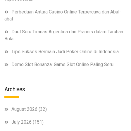
Perbedaan Antara Casino Online Terpercaya dan Abal-
abal
Duel Seru Timnas Argentina dan Prancis dalam Taruhan
Bola
Tips Sukses Bermain Judi Poker Online di Indonesia
Demo Slot Bonanza: Game Slot Online Paling Seru
Archives
August 2026
(32)
July 2026
(151)