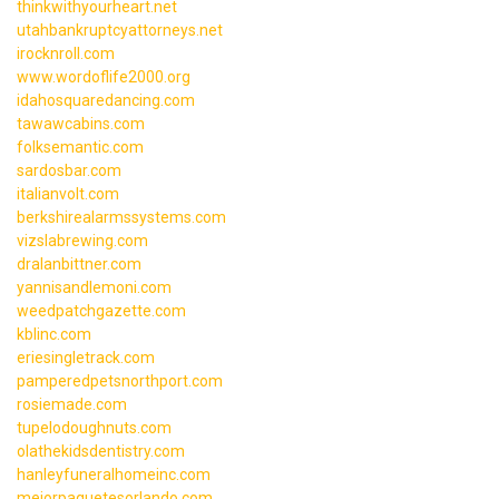
thinkwithyourheart.net
utahbankruptcyattorneys.net
irocknroll.com
www.wordoflife2000.org
idahosquaredancing.com
tawawcabins.com
folksemantic.com
sardosbar.com
italianvolt.com
berkshirealarmssystems.com
vizslabrewing.com
dralanbittner.com
yannisandlemoni.com
weedpatchgazette.com
kblinc.com
eriesingletrack.com
pamperedpetsnorthport.com
rosiemade.com
tupelodoughnuts.com
olathekidsdentistry.com
hanleyfuneralhomeinc.com
mejorpaquetesorlando.com