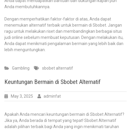
Anda dapat mendapatkan bantuan dan dukungan kapan pun
Anda membutuhkannya.
Dengan memperhatikan faktor-faktor di atas, Anda dapat
menemukan alternatif terbaik untuk bermain di Sbobet. Jangan
ragu untuk melakukan riset dan membandingkan berbagai situs
judi online sebelum membuat keputusan. Dengan melakukan itu,
Anda dapat menikmati pengalaman bermain yang lebih baik dan
lebih menguntungkan.
Gambling
sbobet alternatif
Keuntungan Bermain di Sbobet Alternatif
May 3, 2025
adminfat
Apakah Anda mencari keuntungan bermain di Sbobet Alternatif?
Jika ya, Anda berada di tempat yang tepat! Sbobet Alternatif
adalah pilihan terbaik bagi Anda yang ingin menikmati taruhan