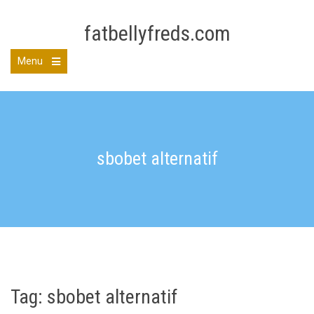
Skip
to
fatbellyfreds.com
content
Menu
Open
the
main
menu
sbobet alternatif
Tag:
sbobet alternatif