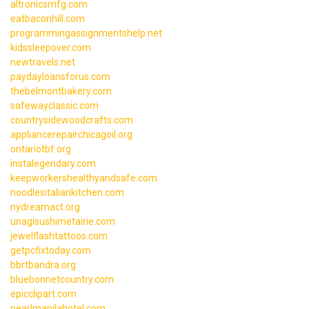
altronicsmfg.com
eatbaconhill.com
programmingassignmentshelp.net
kidssleepover.com
newtravels.net
paydayloansforus.com
thebelmontbakery.com
safewayclassic.com
countrysidewoodcrafts.com
appliancerepairchicagoil.org
ontariotbf.org
instalegendary.com
keepworkershealthyandsafe.com
noodlesitaliankitchen.com
nydreamact.org
unagisushimetairie.com
jewelflashtattoos.com
getpcfixtoday.com
bbrtbandra.org
bluebonnetcountry.com
epicclipart.com
pearlmanilahotel.com