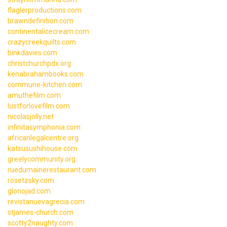
flaglerproductions.com
brawndefinition.com
continentalicecream.com
crazycreekquilts.com
binkdavies.com
christchurchpdx.org
kenabrahambooks.com
commune-kitchen.com
amuthefilm.com
lustforlovefilm.com
nicolasjolly.net
infinitasymphonia.com
africanlegalcentre.org
katsusushihouse.com
greelycommunity.org
ruedumainerestaurant.com
rosetzsky.com
glonojad.com
revistanuevagrecia.com
stjames-church.com
scotty2naughty.com