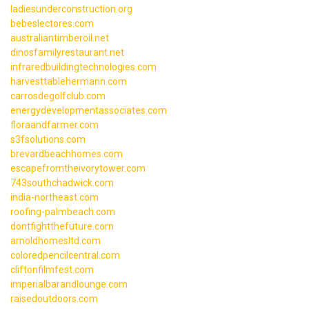
ladiesunderconstruction.org
bebeslectores.com
australiantimberoil.net
dinosfamilyrestaurant.net
infraredbuildingtechnologies.com
harvesttablehermann.com
carrosdegolfclub.com
energydevelopmentassociates.com
floraandfarmer.com
s3fsolutions.com
brevardbeachhomes.com
escapefromtheivorytower.com
743southchadwick.com
india-northeast.com
roofing-palmbeach.com
dontfightthefuture.com
arnoldhomesltd.com
coloredpencilcentral.com
cliftonfilmfest.com
imperialbarandlounge.com
raisedoutdoors.com