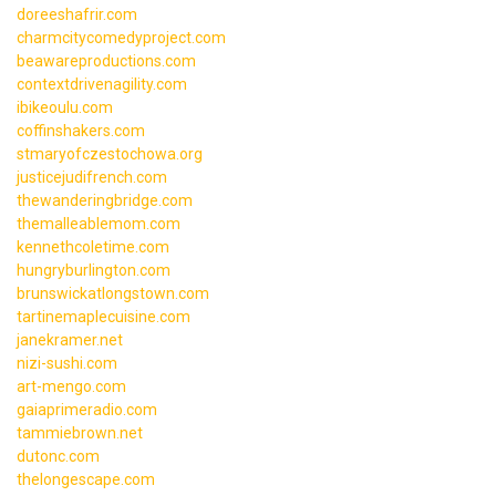
doreeshafrir.com
charmcitycomedyproject.com
beawareproductions.com
contextdrivenagility.com
ibikeoulu.com
coffinshakers.com
stmaryofczestochowa.org
justicejudifrench.com
thewanderingbridge.com
themalleablemom.com
kennethcoletime.com
hungryburlington.com
brunswickatlongstown.com
tartinemaplecuisine.com
janekramer.net
nizi-sushi.com
art-mengo.com
gaiaprimeradio.com
tammiebrown.net
dutonc.com
thelongescape.com