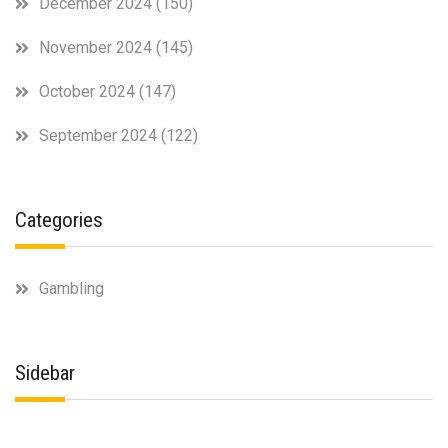
December 2024
(150)
November 2024
(145)
October 2024
(147)
September 2024
(122)
Categories
Gambling
Sidebar