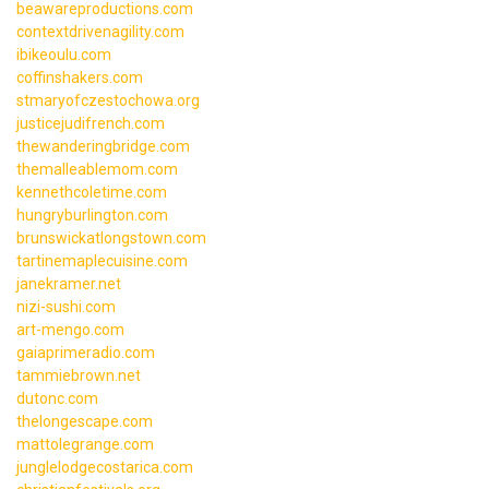
beawareproductions.com
contextdrivenagility.com
ibikeoulu.com
coffinshakers.com
stmaryofczestochowa.org
justicejudifrench.com
thewanderingbridge.com
themalleablemom.com
kennethcoletime.com
hungryburlington.com
brunswickatlongstown.com
tartinemaplecuisine.com
janekramer.net
nizi-sushi.com
art-mengo.com
gaiaprimeradio.com
tammiebrown.net
dutonc.com
thelongescape.com
mattolegrange.com
junglelodgecostarica.com