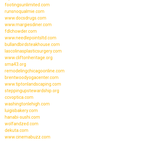
footingsunlimited.com
runsnoqualmie.com
www.docsdrugs.com
www.margiesdiner.com
fdlchowder.com
www.needlepointsltd.com
bullandbirdsteakhouse.com
lascolinasplasticsurgery.com
www.cliftonheritage.org
sma43.org
remodelingchicagoonline.com
brentwoodyogacenter.com
www.tiptonlandscaping.com
steppingupstewardship.org
ccvoptica.com
washingtonlehigh.com
luigisbakery.com
hanabi-sushi.com
wolfandzed.com
dekuta.com
www.cinemabuzz.com