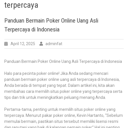
terpercaya
Panduan Bermain Poker Online Uang Asli
Terpercaya di Indonesia
April 12, 2025
adminfat
Panduan Bermain Poker Online Uang Asli Terpercaya di Indonesia
Halo para pecinta poker online! Jika Anda sedang mencari
panduan bermain poker online uang asli terpercaya di Indonesia,
Anda berada di tempat yang tepat. Dalam artikel ini, kita akan
membahas cara memilih situs poker online yang terpercaya serta
tips dan trik untuk meningkatkan peluang menang Anda.
Pertama-tama, penting untuk memilih situs poker online yang
terpercaya. Menurut pakar poker online, Kevin Hartanto, “Sebelum
memulai bermain, pastikan situs tersebut memiliki lisensi resmi
dan reputasi yang baik di kalangan pemain poker.” Hal ini penting