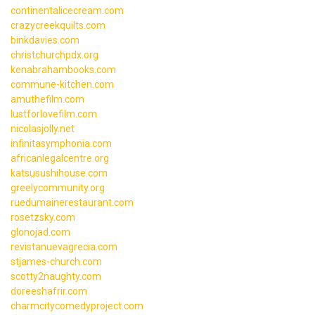
continentalicecream.com
crazycreekquilts.com
binkdavies.com
christchurchpdx.org
kenabrahambooks.com
commune-kitchen.com
amuthefilm.com
lustforlovefilm.com
nicolasjolly.net
infinitasymphonia.com
africanlegalcentre.org
katsusushihouse.com
greelycommunity.org
ruedumainerestaurant.com
rosetzsky.com
glonojad.com
revistanuevagrecia.com
stjames-church.com
scotty2naughty.com
doreeshafrir.com
charmcitycomedyproject.com