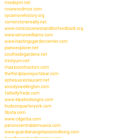
mixdepot.net
rosewoodmcs.com
sycamorehistory.org
cornerstonerealty.net
www.consciousnessandbiofeedback.org
www.iamzowilliams.com
www.hastingsgardencenter.com
pianoexplorer.net
southsidegardens.net
trinityum.net
mazzicontractors.com
thethirdplacesportsbar.com
ephesusrestaurant.net
woodyswellington.com
fatbellyfreds.com
www.elpatiodesigns.com
hudsonquarteryork.com
fibota.com
www.cdgerba.com
parunocentraldemusica.com
www.guardianangelassistedliving.com