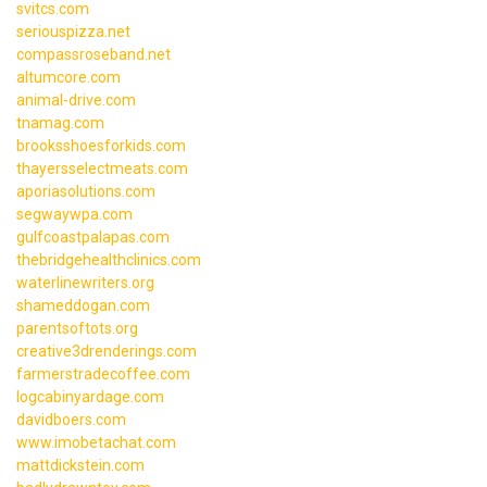
svitcs.com
seriouspizza.net
compassroseband.net
altumcore.com
animal-drive.com
tnamag.com
brooksshoesforkids.com
thayersselectmeats.com
aporiasolutions.com
segwaywpa.com
gulfcoastpalapas.com
thebridgehealthclinics.com
waterlinewriters.org
shameddogan.com
parentsoftots.org
creative3drenderings.com
farmerstradecoffee.com
logcabinyardage.com
davidboers.com
www.imobetachat.com
mattdickstein.com