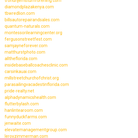
trondhjemsturnforening.com
diamondplazakenya.com
tbwredlion.com
billsautorepairandsales.com
quantum-naturals.com
montessorilearningcenter.org
fergusonstreetfest.com
samjayneforever.com
matthurstphoto.com
alltheflorida.com
insidebaseballcoachesclinic.com
carsinkauai.com
millstreetchurchofchrist.org
parasailingvacadestinflorida.com
pride-realty.net
alphadynamicshealth.com
flutterbylash.com
hanlintearoom.com
funnyduckfarms.com
jenwaite.com
elevatemanagementgroup.com
leroyzimmerman.com