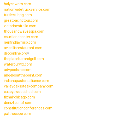
holycownm.com
nationwidetruckservice.com
turtleclubpg.com
greatpacifictour.com
victoriaestrella.com
thousandwavesspa.com
courtlandcenter.com
neilfindlaymsp.com
avicollisrestaurant.com
drcconline.org
v
theplacebarandgrill.com
waterburyrx.com
advpoolsinc.com
angelosatthepoint.com
indianapastorsalliance.com
valleyoakssteakcompany.com
caseyswoodshed.com
fixhairchicago.com
denizliesnaf.com
constitutionconferences.com
patthecope.com