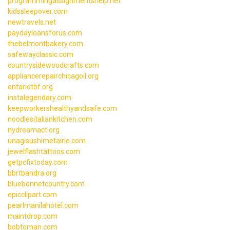
programmingassignmentshelp.net
kidssleepover.com
newtravels.net
paydayloansforus.com
thebelmontbakery.com
safewayclassic.com
countrysidewoodcrafts.com
appliancerepairchicagoil.org
ontariotbf.org
instalegendary.com
keepworkershealthyandsafe.com
noodlesitaliankitchen.com
nydreamact.org
unagisushimetairie.com
jewelflashtattoos.com
getpcfixtoday.com
bbrtbandra.org
bluebonnetcountry.com
epicclipart.com
pearlmanilahotel.com
maintdrop.com
bobtoman.com