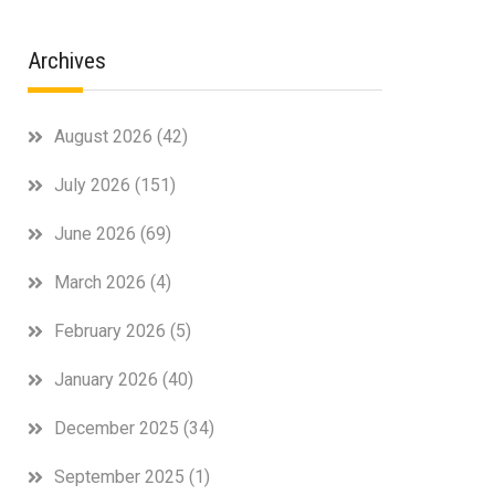
Archives
August 2026
(42)
July 2026
(151)
June 2026
(69)
March 2026
(4)
February 2026
(5)
January 2026
(40)
December 2025
(34)
September 2025
(1)