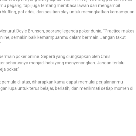
 kamu pegang, tapi juga tentang membaca lawan dan mengambil
rti bluffing, pot odds, dan position play untuk meningkatkan kemampuan
 Menurut Doyle Brunson, seorang legenda poker dunia, “Practice makes
r online, semakin baik kemampuanmu dalam bermain. Jangan takut
”
ermain poker online. Seperti yang diungkapkan oleh Chris
oker seharusnya menjadi hobi yang menyenangkan. Jangan terlalu
ja poker.”
k pemula di atas, diharapkan kamu dapat memulai perjalananmu
an lupa untuk terus belajar, berlatih, dan menikmati setiap momen di