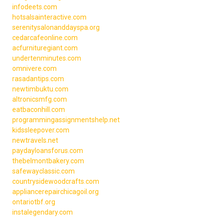
infodeets.com
hotsalsainteractive.com
serenitysalonanddayspa.org
cedarcafeonline.com
acfurnituregiant.com
undertenminutes.com
omnivere.com
rasadantips.com
newtimbuktu.com
altronicsmfg.com
eatbaconhill.com
programmingassignmentshelp.net
kidssleepover.com
newtravels.net
paydayloansforus.com
thebelmontbakery.com
safewayclassic.com
countrysidewoodcrafts.com
appliancerepairchicagoil.org
ontariotbf.org
instalegendary.com