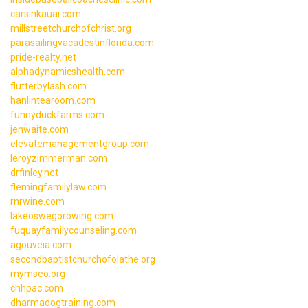
carsinkauai.com
millstreetchurchofchrist.org
parasailingvacadestinflorida.com
pride-realty.net
alphadynamicshealth.com
flutterbylash.com
hanlintearoom.com
funnyduckfarms.com
jenwaite.com
elevatemanagementgroup.com
leroyzimmerman.com
drfinley.net
flemingfamilylaw.com
rnrwine.com
lakeoswegorowing.com
fuquayfamilycounseling.com
agouveia.com
secondbaptistchurchofolathe.org
mymseo.org
chhpac.com
dharmadogtraining.com