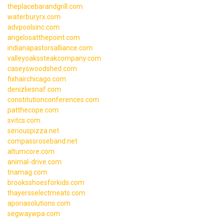
theplacebarandgrill.com
waterburyrx.com
advpoolsinc.com
angelosatthepoint.com
indianapastorsalliance.com
valleyoakssteakcompany.com
caseyswoodshed.com
fixhairchicago.com
denizliesnaf.com
constitutionconferences.com
patthecope.com
svitcs.com
seriouspizza.net
compassroseband.net
altumcore.com
animal-drive.com
tnamag.com
brooksshoesforkids.com
thayersselectmeats.com
aporiasolutions.com
segwaywpa.com