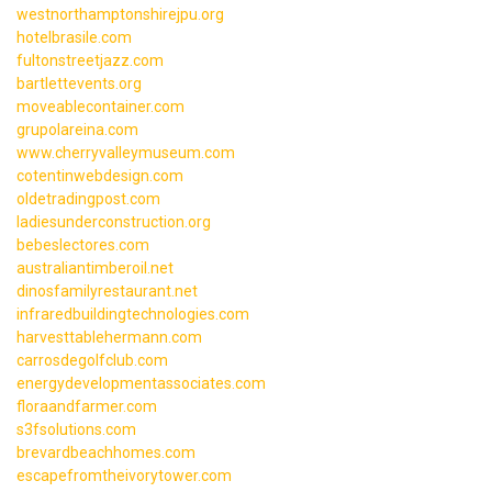
westnorthamptonshirejpu.org
hotelbrasile.com
fultonstreetjazz.com
bartlettevents.org
moveablecontainer.com
grupolareina.com
www.cherryvalleymuseum.com
cotentinwebdesign.com
oldetradingpost.com
ladiesunderconstruction.org
bebeslectores.com
australiantimberoil.net
dinosfamilyrestaurant.net
infraredbuildingtechnologies.com
harvesttablehermann.com
carrosdegolfclub.com
energydevelopmentassociates.com
floraandfarmer.com
s3fsolutions.com
brevardbeachhomes.com
escapefromtheivorytower.com