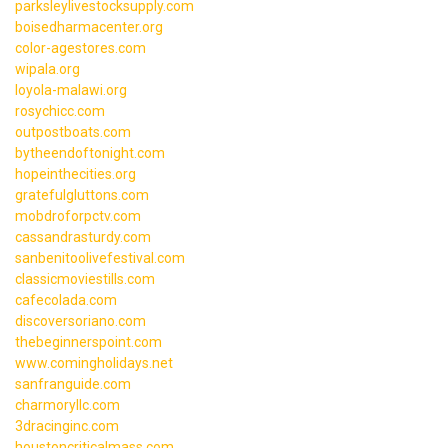
parksleylivestocksupply.com
boisedharmacenter.org
color-agestores.com
wipala.org
loyola-malawi.org
rosychicc.com
outpostboats.com
bytheendoftonight.com
hopeinthecities.org
gratefulgluttons.com
mobdroforpctv.com
cassandrasturdy.com
sanbenitoolivefestival.com
classicmoviestills.com
cafecolada.com
discoversoriano.com
thebeginnerspoint.com
www.comingholidays.net
sanfranguide.com
charmoryllc.com
3dracinginc.com
houstoncriticalmass.com