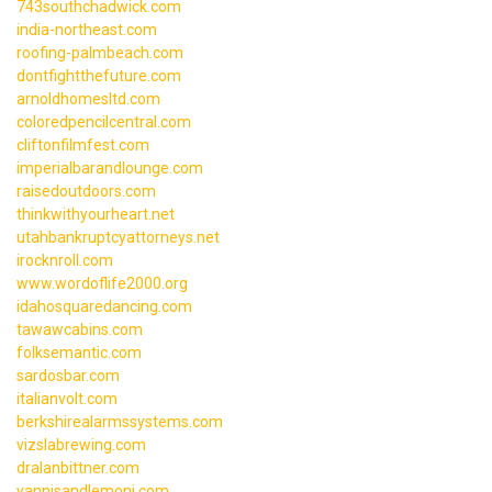
743southchadwick.com
india-northeast.com
roofing-palmbeach.com
dontfightthefuture.com
arnoldhomesltd.com
coloredpencilcentral.com
cliftonfilmfest.com
imperialbarandlounge.com
raisedoutdoors.com
thinkwithyourheart.net
utahbankruptcyattorneys.net
irocknroll.com
www.wordoflife2000.org
idahosquaredancing.com
tawawcabins.com
folksemantic.com
sardosbar.com
italianvolt.com
berkshirealarmssystems.com
vizslabrewing.com
dralanbittner.com
yannisandlemoni.com