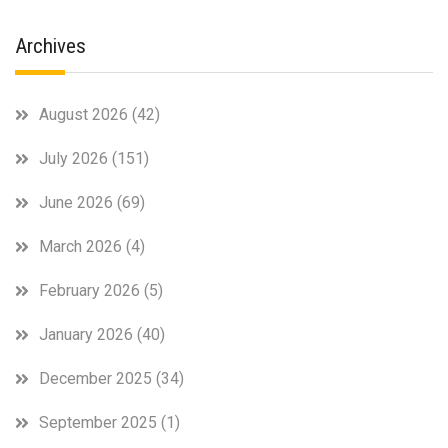
Archives
August 2026
(42)
July 2026
(151)
June 2026
(69)
March 2026
(4)
February 2026
(5)
January 2026
(40)
December 2025
(34)
September 2025
(1)