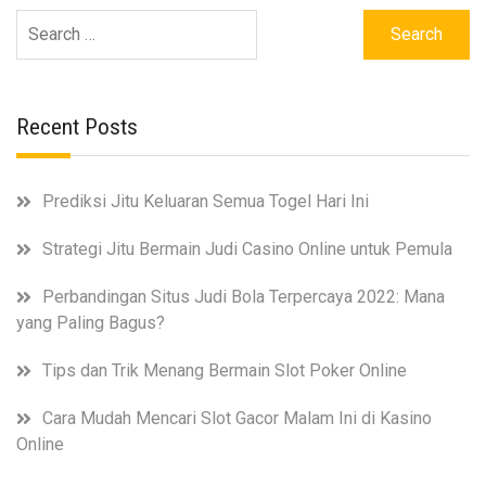
Search
for:
Recent Posts
Prediksi Jitu Keluaran Semua Togel Hari Ini
Strategi Jitu Bermain Judi Casino Online untuk Pemula
Perbandingan Situs Judi Bola Terpercaya 2022: Mana
yang Paling Bagus?
Tips dan Trik Menang Bermain Slot Poker Online
Cara Mudah Mencari Slot Gacor Malam Ini di Kasino
Online