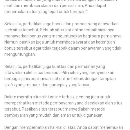
riset dan membaca ulasan dari pemain lain, Anda dapat
menemukan situs yang tepat untuk bermain.”
Selain itu, perhatikan juga bonus dan promosi yang ditawarkan
oleh situs tersebut. Sebuah situs slot online terbaik biasanya
menawarkan bonus yang menguntungkan bagi para pemainnya.
Namun, pastikan juga untuk membaca syarat dan ketentuan
bonus tersebut agar tidak terjebak dalam penawaran yang tidak
menguntungkan.
Selain itu, perhatikan juga kualitas dari permainan yang
ditawarkan oleh situs tersebut. Pilih situs yang menyediakan
berbagai jenis permainan slot online terbaik dengan tampilan
grafis yang menarik dan gameplay yang lancar.
Dalam memilih situs slot online terbaik, penting juga untuk
memperhatikan metode pembayaran yang disediakan oleh situs
tersebut. Pastikan situs tersebut menyediakan metode
pembayaran yang mudah dan aman untuk digunakan.
Dengan memperhatikan hal-hal di atas, Anda dapat menemukan