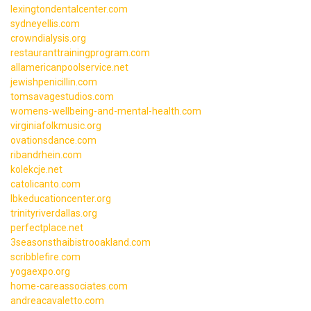
lexingtondentalcenter.com
sydneyellis.com
crowndialysis.org
restauranttrainingprogram.com
allamericanpoolservice.net
jewishpenicillin.com
tomsavagestudios.com
womens-wellbeing-and-mental-health.com
virginiafolkmusic.org
ovationsdance.com
ribandrhein.com
kolekcje.net
catolicanto.com
lbkeducationcenter.org
trinityriverdallas.org
perfectplace.net
3seasonsthaibistrooakland.com
scribblefire.com
yogaexpo.org
home-careassociates.com
andreacavaletto.com