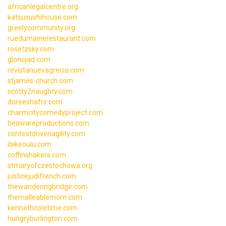
africanlegalcentre.org
katsusushihouse.com
greelycommunity.org
ruedumainerestaurant.com
rosetzsky.com
glonojad.com
revistanuevagrecia.com
stjames-church.com
scotty2naughty.com
doreeshafrir.com
charmcitycomedyproject.com
beawareproductions.com
contextdrivenagility.com
ibikeoulu.com
coffinshakers.com
stmaryofczestochowa.org
justicejudifrench.com
thewanderingbridge.com
themalleablemom.com
kennethcoletime.com
hungryburlington.com