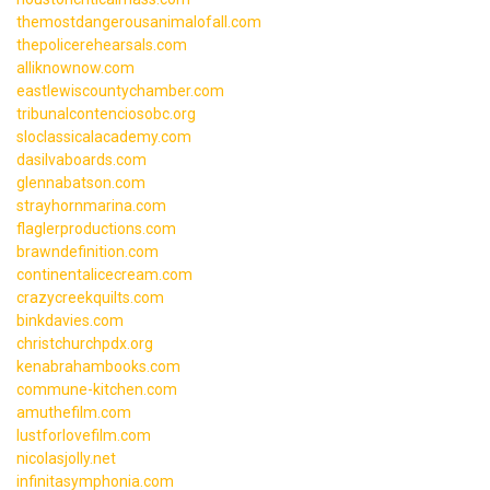
themostdangerousanimalofall.com
thepolicerehearsals.com
alliknownow.com
eastlewiscountychamber.com
tribunalcontenciosobc.org
sloclassicalacademy.com
dasilvaboards.com
glennabatson.com
strayhornmarina.com
flaglerproductions.com
brawndefinition.com
continentalicecream.com
crazycreekquilts.com
binkdavies.com
christchurchpdx.org
kenabrahambooks.com
commune-kitchen.com
amuthefilm.com
lustforlovefilm.com
nicolasjolly.net
infinitasymphonia.com