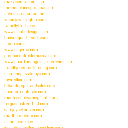
mazzicontractors.com
thethirdplacesportsbar.com
ephesusrestaurant.net
woodyswellington.com
fatbellyfreds.com
www.elpatiodesigns.com
hudsonquarteryork.com
fibota.com
www.cdgerba.com
parunocentraldemusica.com
www.guardianangelassistedliving.com
trondhjemsturnforening.com
diamondplazakenya.com
tbwredlion.com
billsautorepairandsales.com
quantum-naturals.com
montessorilearningcenter.org
fergusonstreetfest.com
samjayneforever.com
matthurstphoto.com
alltheflorida.com
insidebaseballcoachesclinic.com