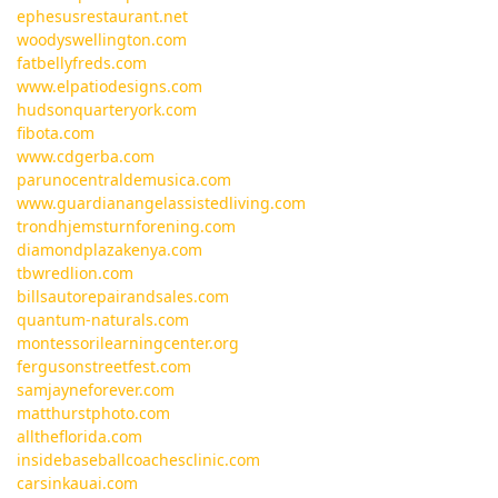
ephesusrestaurant.net
woodyswellington.com
fatbellyfreds.com
www.elpatiodesigns.com
hudsonquarteryork.com
fibota.com
www.cdgerba.com
parunocentraldemusica.com
www.guardianangelassistedliving.com
trondhjemsturnforening.com
diamondplazakenya.com
tbwredlion.com
billsautorepairandsales.com
quantum-naturals.com
montessorilearningcenter.org
fergusonstreetfest.com
samjayneforever.com
matthurstphoto.com
alltheflorida.com
insidebaseballcoachesclinic.com
carsinkauai.com