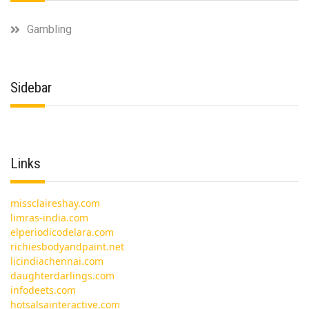
Gambling
Sidebar
Links
missclaireshay.com
limras-india.com
elperiodicodelara.com
richiesbodyandpaint.net
licindiachennai.com
daughterdarlings.com
infodeets.com
hotsalsainteractive.com