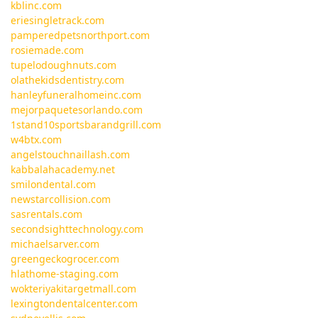
kblinc.com
eriesingletrack.com
pamperedpetsnorthport.com
rosiemade.com
tupelodoughnuts.com
olathekidsdentistry.com
hanleyfuneralhomeinc.com
mejorpaquetesorlando.com
1stand10sportsbarandgrill.com
w4btx.com
angelstouchnaillash.com
kabbalahacademy.net
smilondental.com
newstarcollision.com
sasrentals.com
secondsighttechnology.com
michaelsarver.com
greengeckogrocer.com
hlathome-staging.com
wokteriyakitargetmall.com
lexingtondentalcenter.com