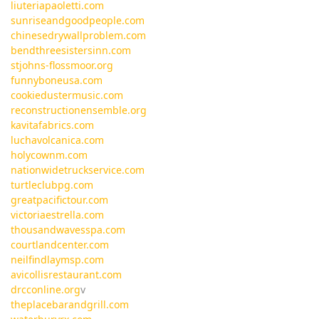
liuteriapaoletti.com
sunriseandgoodpeople.com
chinesedrywallproblem.com
bendthreesistersinn.com
stjohns-flossmoor.org
funnyboneusa.com
cookiedustermusic.com
reconstructionensemble.org
kavitafabrics.com
luchavolcanica.com
holycownm.com
nationwidetruckservice.com
turtleclubpg.com
greatpacifictour.com
victoriaestrella.com
thousandwavesspa.com
courtlandcenter.com
neilfindlaymsp.com
avicollisrestaurant.com
drcconline.org
v
theplacebarandgrill.com