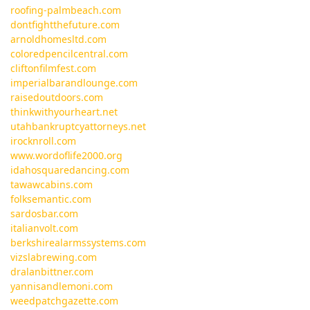
roofing-palmbeach.com
dontfightthefuture.com
arnoldhomesltd.com
coloredpencilcentral.com
cliftonfilmfest.com
imperialbarandlounge.com
raisedoutdoors.com
thinkwithyourheart.net
utahbankruptcyattorneys.net
irocknroll.com
www.wordoflife2000.org
idahosquaredancing.com
tawawcabins.com
folksemantic.com
sardosbar.com
italianvolt.com
berkshirealarmssystems.com
vizslabrewing.com
dralanbittner.com
yannisandlemoni.com
weedpatchgazette.com