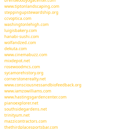
brentwoodyogacenter.com
www.tiptonlandscaping.com
steppingupstewardship.org
ccvoptica.com
washingtonlehigh.com
luigisbakery.com
hanabi-sushi.com
wolfandzed.com
dekuta.com
www.cinemabuzz.com
mixdepot.net
rosewoodmcs.com
sycamorehistory.org
cornerstonerealty.net
www.consciousnessandbiofeedback.org
www.iamzowilliams.com
www.hastingsgardencenter.com
pianoexplorer.net
southsidegardens.net
trinityum.net
mazzicontractors.com
thethirdplacesportsbar.com