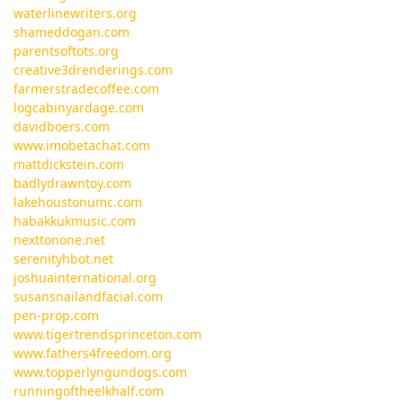
waterlinewriters.org
shameddogan.com
parentsoftots.org
creative3drenderings.com
farmerstradecoffee.com
logcabinyardage.com
davidboers.com
www.imobetachat.com
mattdickstein.com
badlydrawntoy.com
lakehoustonumc.com
habakkukmusic.com
nexttonone.net
serenityhbot.net
joshuainternational.org
susansnailandfacial.com
pen-prop.com
www.tigertrendsprinceton.com
www.fathers4freedom.org
www.topperlyngundogs.com
runningoftheelkhalf.com