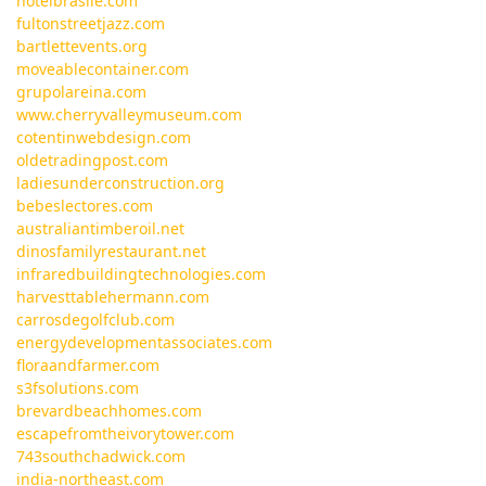
hotelbrasile.com
fultonstreetjazz.com
bartlettevents.org
moveablecontainer.com
grupolareina.com
www.cherryvalleymuseum.com
cotentinwebdesign.com
oldetradingpost.com
ladiesunderconstruction.org
bebeslectores.com
australiantimberoil.net
dinosfamilyrestaurant.net
infraredbuildingtechnologies.com
harvesttablehermann.com
carrosdegolfclub.com
energydevelopmentassociates.com
floraandfarmer.com
s3fsolutions.com
brevardbeachhomes.com
escapefromtheivorytower.com
743southchadwick.com
india-northeast.com