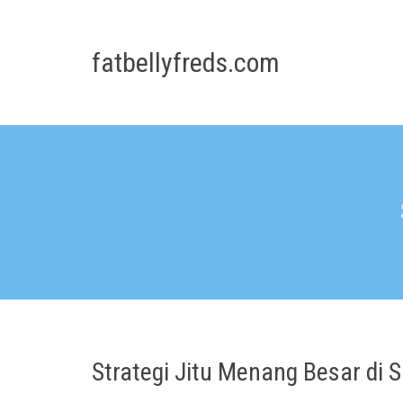
Skip
to
content
fatbellyfreds.com
Strategi Jitu Menang Besar di 