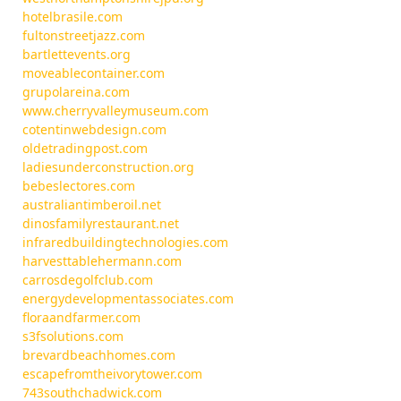
hotelbrasile.com
fultonstreetjazz.com
bartlettevents.org
moveablecontainer.com
grupolareina.com
www.cherryvalleymuseum.com
cotentinwebdesign.com
oldetradingpost.com
ladiesunderconstruction.org
bebeslectores.com
australiantimberoil.net
dinosfamilyrestaurant.net
infraredbuildingtechnologies.com
harvesttablehermann.com
carrosdegolfclub.com
energydevelopmentassociates.com
floraandfarmer.com
s3fsolutions.com
brevardbeachhomes.com
escapefromtheivorytower.com
743southchadwick.com