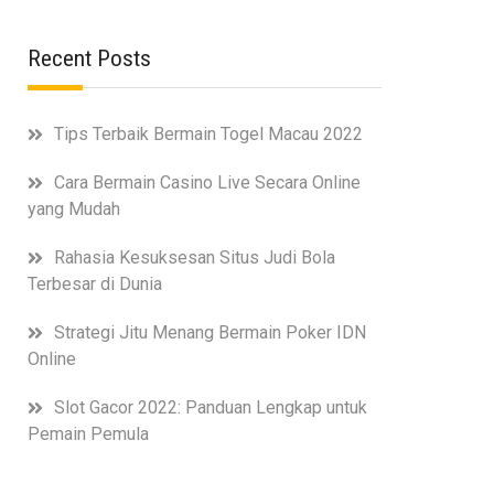
Recent Posts
Tips Terbaik Bermain Togel Macau 2022
Cara Bermain Casino Live Secara Online
yang Mudah
Rahasia Kesuksesan Situs Judi Bola
Terbesar di Dunia
Strategi Jitu Menang Bermain Poker IDN
Online
Slot Gacor 2022: Panduan Lengkap untuk
Pemain Pemula