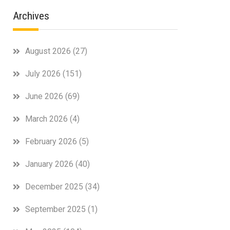
Archives
August 2026
(27)
July 2026
(151)
June 2026
(69)
March 2026
(4)
February 2026
(5)
January 2026
(40)
December 2025
(34)
September 2025
(1)