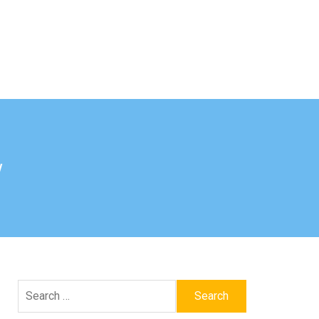
y
Search
for: