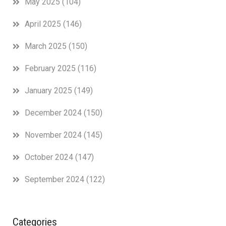
May 2025
(104)
April 2025
(146)
March 2025
(150)
February 2025
(116)
January 2025
(149)
December 2024
(150)
November 2024
(145)
October 2024
(147)
September 2024
(122)
Categories