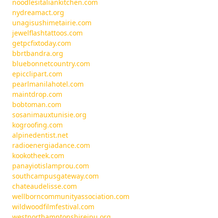
noodlesitaliankitchen.com
nydreamact.org
unagisushimetairie.com
jewelflashtattoos.com
getpcfixtoday.com
bbrtbandra.org
bluebonnetcountry.com
epicclipart.com
pearlmanilahotel.com
maintdrop.com
bobtoman.com
sosanimauxtunisie.org
kogroofing.com
alpinedentist.net
radioenergiadance.com
kookotheek.com
panayiotislamprou.com
southcampusgateway.com
chateaudelisse.com
wellborncommunityassociation.com
wildwoodfilmfestival.com
westnorthamptonshirejpu.org