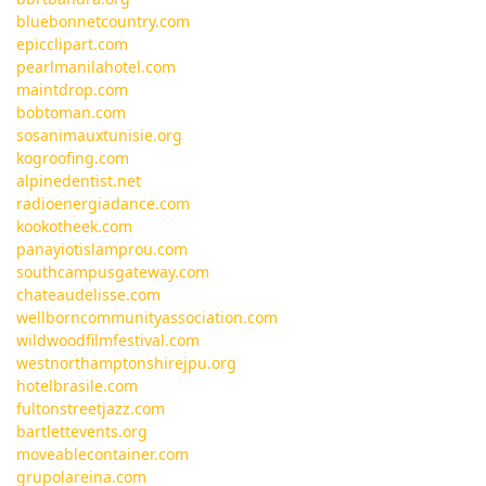
bluebonnetcountry.com
epicclipart.com
pearlmanilahotel.com
maintdrop.com
bobtoman.com
sosanimauxtunisie.org
kogroofing.com
alpinedentist.net
radioenergiadance.com
kookotheek.com
panayiotislamprou.com
southcampusgateway.com
chateaudelisse.com
wellborncommunityassociation.com
wildwoodfilmfestival.com
westnorthamptonshirejpu.org
hotelbrasile.com
fultonstreetjazz.com
bartlettevents.org
moveablecontainer.com
grupolareina.com