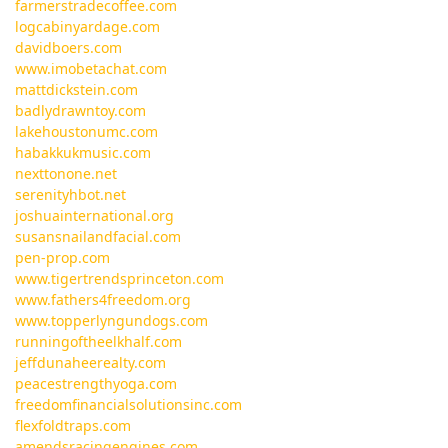
farmerstradecoffee.com
logcabinyardage.com
davidboers.com
www.imobetachat.com
mattdickstein.com
badlydrawntoy.com
lakehoustonumc.com
habakkukmusic.com
nexttonone.net
serenityhbot.net
joshuainternational.org
susansnailandfacial.com
pen-prop.com
www.tigertrendsprinceton.com
www.fathers4freedom.org
www.topperlyngundogs.com
runningoftheelkhalf.com
jeffdunaheerealty.com
peacestrengthyoga.com
freedomfinancialsolutionsinc.com
flexfoldtraps.com
amendsracingengines.com