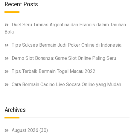
Recent Posts
Duel Seru Timnas Argentina dan Prancis dalam Taruhan
Bola
Tips Sukses Bermain Judi Poker Online di Indonesia
Demo Slot Bonanza: Game Slot Online Paling Seru
Tips Terbaik Bermain Togel Macau 2022
Cara Bermain Casino Live Secara Online yang Mudah
Archives
August 2026
(30)