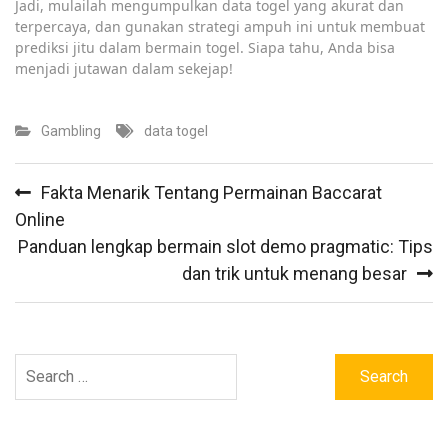
Jadi, mulailah mengumpulkan data togel yang akurat dan
terpercaya, dan gunakan strategi ampuh ini untuk membuat
prediksi jitu dalam bermain togel. Siapa tahu, Anda bisa
menjadi jutawan dalam sekejap!
Gambling
data togel
Post
Fakta Menarik Tentang Permainan Baccarat
navigation
Online
Panduan lengkap bermain slot demo pragmatic: Tips
dan trik untuk menang besar
Search
for: