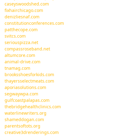
caseyswoodshed.com
fixhairchicago.com
denizliesnaf.com
constitutionconferences.com
patthecope.com
svitcs.com
seriouspizza.net
compassroseband.net
altumcore.com
animal-drive.com
tnamag.com
brooksshoesforkids.com
thayersselectmeats.com
aporiasolutions.com
segwaywpa.com
gulfcoastpalapas.com
thebridgehealthclinics.com
waterlinewriters.org
shameddogan.com
parentsoftots.org
creative3drenderings.com