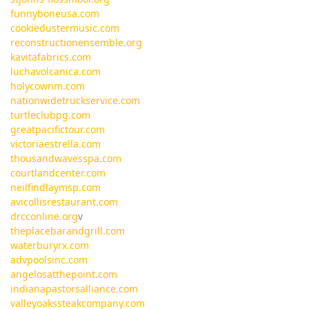
funnyboneusa.com
cookiedustermusic.com
reconstructionensemble.org
kavitafabrics.com
luchavolcanica.com
holycownm.com
nationwidetruckservice.com
turtleclubpg.com
greatpacifictour.com
victoriaestrella.com
thousandwavesspa.com
courtlandcenter.com
neilfindlaymsp.com
avicollisrestaurant.com
drcconline.org
v
theplacebarandgrill.com
waterburyrx.com
advpoolsinc.com
angelosatthepoint.com
indianapastorsalliance.com
valleyoakssteakcompany.com