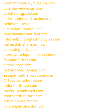
www.cherryvalleymuseum.com
cotentinwebdesign.com
oldetradingpost.com
ladiesunderconstruction.org
bebeslectores.com
australiantimberoil.net
dinosfamilyrestaurant.net
infraredbuildingtechnologies.com
harvesttablehermann.com
carrosdegolfclub.com
energydevelopmentassociates.com
floraandfarmer.com
s3fsolutions.com
brevardbeachhomes.com
escapefromtheivorytower.com
743southchadwick.com
india-northeast.com
roofing-palmbeach.com
dontfightthefuture.com
arnoldhomesltd.com
coloredpencilcentral.com