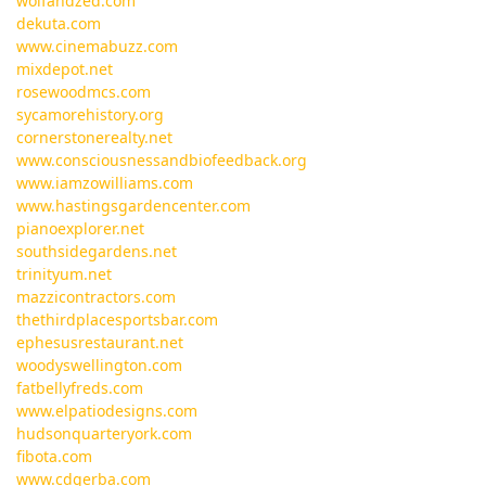
wolfandzed.com
dekuta.com
www.cinemabuzz.com
mixdepot.net
rosewoodmcs.com
sycamorehistory.org
cornerstonerealty.net
www.consciousnessandbiofeedback.org
www.iamzowilliams.com
www.hastingsgardencenter.com
pianoexplorer.net
southsidegardens.net
trinityum.net
mazzicontractors.com
thethirdplacesportsbar.com
ephesusrestaurant.net
woodyswellington.com
fatbellyfreds.com
www.elpatiodesigns.com
hudsonquarteryork.com
fibota.com
www.cdgerba.com