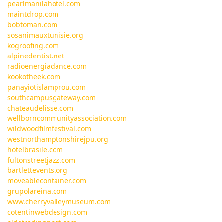
pearlmanilahotel.com
maintdrop.com
bobtoman.com
sosanimauxtunisie.org
kogroofing.com
alpinedentist.net
radioenergiadance.com
kookotheek.com
panayiotislamprou.com
southcampusgateway.com
chateaudelisse.com
wellborncommunityassociation.com
wildwoodfilmfestival.com
westnorthamptonshirejpu.org
hotelbrasile.com
fultonstreetjazz.com
bartlettevents.org
moveablecontainer.com
grupolareina.com
www.cherryvalleymuseum.com
cotentinwebdesign.com