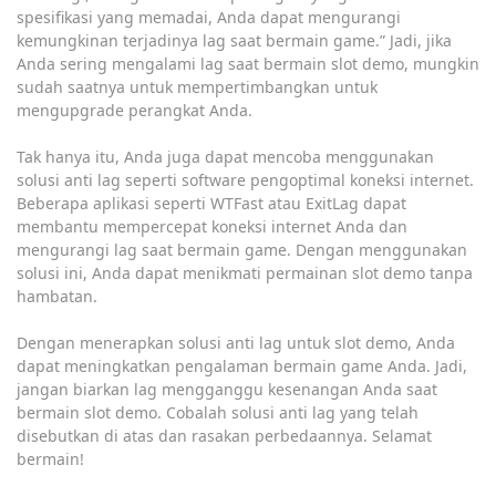
spesifikasi yang memadai, Anda dapat mengurangi
kemungkinan terjadinya lag saat bermain game.” Jadi, jika
Anda sering mengalami lag saat bermain slot demo, mungkin
sudah saatnya untuk mempertimbangkan untuk
mengupgrade perangkat Anda.
Tak hanya itu, Anda juga dapat mencoba menggunakan
solusi anti lag seperti software pengoptimal koneksi internet.
Beberapa aplikasi seperti WTFast atau ExitLag dapat
membantu mempercepat koneksi internet Anda dan
mengurangi lag saat bermain game. Dengan menggunakan
solusi ini, Anda dapat menikmati permainan slot demo tanpa
hambatan.
Dengan menerapkan solusi anti lag untuk slot demo, Anda
dapat meningkatkan pengalaman bermain game Anda. Jadi,
jangan biarkan lag mengganggu kesenangan Anda saat
bermain slot demo. Cobalah solusi anti lag yang telah
disebutkan di atas dan rasakan perbedaannya. Selamat
bermain!