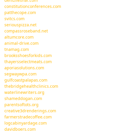
denizliesnaf.com
constitutionconferences.com
patthecope.com
svitcs.com
seriouspizza.net
compassroseband.net
altumcore.com
animal-drive.com
tnamag.com
brooksshoesforkids.com
thayersselectmeats.com
aporiasolutions.com
segwaywpa.com
gulfcoastpalapas.com
thebridgehealthclinics.com
waterlinewriters.org
shameddogan.com
parentsoftots.org
creative3drenderings.com
farmerstradecoffee.com
logcabinyardage.com
davidboers.com