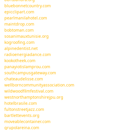
bluebonnetcountry.com
epicclipart.com
pearlmanilahotel.com
maintdrop.com
bobtoman.com
sosanimauxtunisie.org
kogroofing.com
alpinedentist.net
radioenergiadance.com
kookotheek.com
panayiotislamprou.com
southcampusgateway.com
chateaudelisse.com
wellborncommunityassociation.com
wildwoodfilmfestival.com
westnorthamptonshirejpu.org
hotelbrasile.com
fultonstreetjazz.com
bartlettevents.org
moveablecontainer.com
grupolareina.com