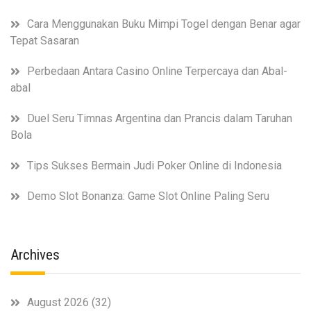
Cara Menggunakan Buku Mimpi Togel dengan Benar agar
Tepat Sasaran
Perbedaan Antara Casino Online Terpercaya dan Abal-
abal
Duel Seru Timnas Argentina dan Prancis dalam Taruhan
Bola
Tips Sukses Bermain Judi Poker Online di Indonesia
Demo Slot Bonanza: Game Slot Online Paling Seru
Archives
August 2026
(32)