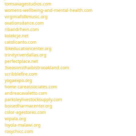
tomsavagestudios.com
womens-wellbeing-and-mental-health.com
virginiafolkmusic.org
ovationsdance.com
ribandrhein.com
kolekcje.net
catolicanto.com
lbkeducationcenter.org
trinityriverdallas.org
perfectplace.net
3seasonsthaibistrooakland.com
scribblefire.com
yogaexpo.org
home-careassociates.com
andreacavaletto.com
parksleylivestocksupply.com
boisedharmacenter.org
color-agestores.com
wipala.org
loyola-malawi.org
rosychicc.com