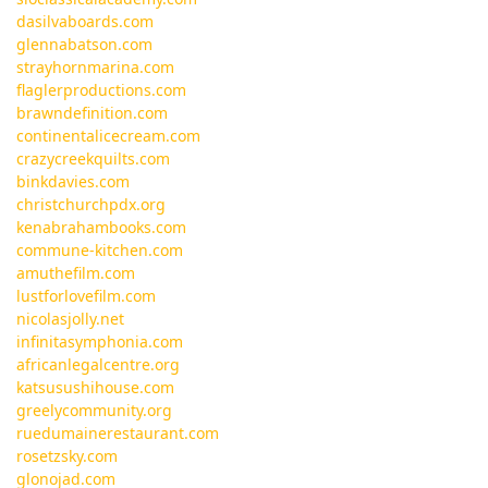
dasilvaboards.com
glennabatson.com
strayhornmarina.com
flaglerproductions.com
brawndefinition.com
continentalicecream.com
crazycreekquilts.com
binkdavies.com
christchurchpdx.org
kenabrahambooks.com
commune-kitchen.com
amuthefilm.com
lustforlovefilm.com
nicolasjolly.net
infinitasymphonia.com
africanlegalcentre.org
katsusushihouse.com
greelycommunity.org
ruedumainerestaurant.com
rosetzsky.com
glonojad.com