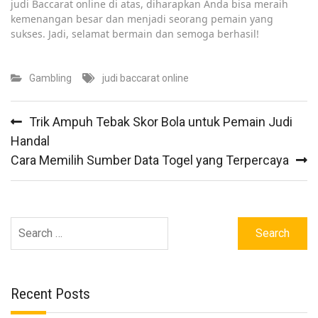
judi Baccarat online di atas, diharapkan Anda bisa meraih
kemenangan besar dan menjadi seorang pemain yang
sukses. Jadi, selamat bermain dan semoga berhasil!
Gambling
judi baccarat online
Post
Trik Ampuh Tebak Skor Bola untuk Pemain Judi
navigation
Handal
Cara Memilih Sumber Data Togel yang Terpercaya
Search
for:
Recent Posts