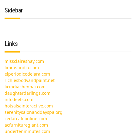
Sidebar
Links
missclaireshay.com
limras-india.com
elperiodicodelara.com
richiesbodyandpaint.net
licindiachennai.com
daughterdarlings.com
infodeets.com
hotsalsainteractive.com
serenitysalonanddayspa.org
cedarcafeonline.com
acfurnituregiant.com
undertenminutes.com