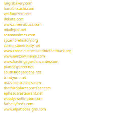
luigisbakery.com
hanabi-sushi.com
wolfandzed.com
dekuta.com
www.cinemabuzz.com
mixdepot.net
rosewoodmcs.com
sycamorehistory.org
cornerstonerealty.net
www.consciousnessandbiofeedback.org
www.iamzowilliams.com
www.hastingsgardencenter.com
pianoexplorer.net
southsidegardens.net
trinityum.net
mazzicontractors.com
thethirdplacesportsbar.com
ephesusrestaurant.net
woodyswellington.com
fatbellyfreds.com
www.elpatiodesigns.com