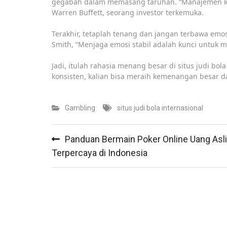
gegabah dalam memasang taruhan. “Manajemen keua
Warren Buffett, seorang investor terkemuka.
Terakhir, tetaplah tenang dan jangan terbawa emosi
Smith, “Menjaga emosi stabil adalah kunci untuk 
Jadi, itulah rahasia menang besar di situs judi bol
konsisten, kalian bisa meraih kemenangan besar 
Gambling
situs judi bola internasional
Post
Panduan Bermain Poker Online Uang Asli
navigation
Terpercaya di Indonesia