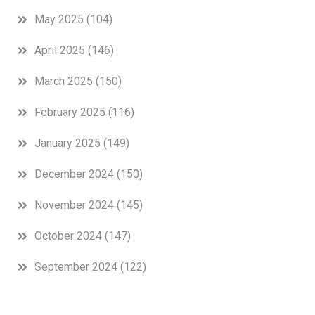
May 2025
(104)
April 2025
(146)
March 2025
(150)
February 2025
(116)
January 2025
(149)
December 2024
(150)
November 2024
(145)
October 2024
(147)
September 2024
(122)