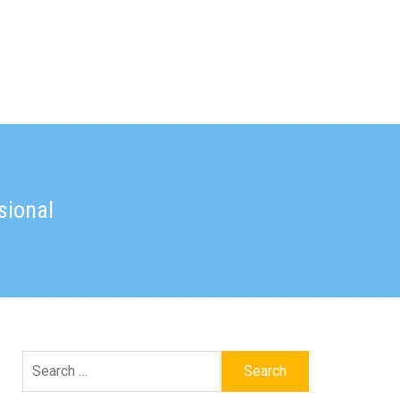
sional
Search
for: