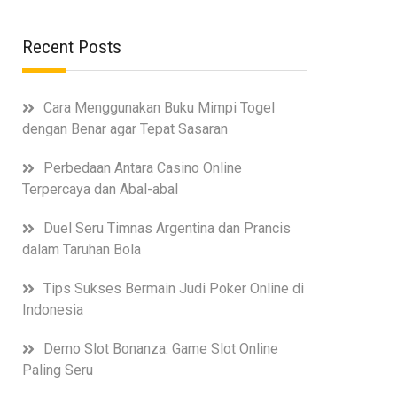
Recent Posts
Cara Menggunakan Buku Mimpi Togel
dengan Benar agar Tepat Sasaran
Perbedaan Antara Casino Online
Terpercaya dan Abal-abal
Duel Seru Timnas Argentina dan Prancis
dalam Taruhan Bola
Tips Sukses Bermain Judi Poker Online di
Indonesia
Demo Slot Bonanza: Game Slot Online
Paling Seru