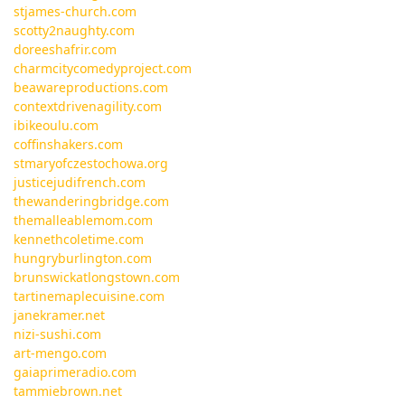
stjames-church.com
scotty2naughty.com
doreeshafrir.com
charmcitycomedyproject.com
beawareproductions.com
contextdrivenagility.com
ibikeoulu.com
coffinshakers.com
stmaryofczestochowa.org
justicejudifrench.com
thewanderingbridge.com
themalleablemom.com
kennethcoletime.com
hungryburlington.com
brunswickatlongstown.com
tartinemaplecuisine.com
janekramer.net
nizi-sushi.com
art-mengo.com
gaiaprimeradio.com
tammiebrown.net