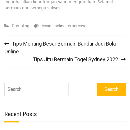
menghasilkan keuntungan yang menggiurkan. Selamat
bermain dan semoga sukses!
Gambling
casino online terpercaya
Post
Tips Menang Besar Bermain Bandar Judi Bola
navigation
Online
Tips Jitu Bermain Togel Sydney 2022
Search
for:
Recent Posts