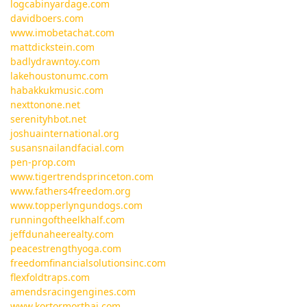
logcabinyardage.com
davidboers.com
www.imobetachat.com
mattdickstein.com
badlydrawntoy.com
lakehoustonumc.com
habakkukmusic.com
nexttonone.net
serenityhbot.net
joshuainternational.org
susansnailandfacial.com
pen-prop.com
www.tigertrendsprinceton.com
www.fathers4freedom.org
www.topperlyngundogs.com
runningoftheelkhalf.com
jeffdunaheerealty.com
peacestrengthyoga.com
freedomfinancialsolutionsinc.com
flexfoldtraps.com
amendsracingengines.com
www.kortormorthai.com