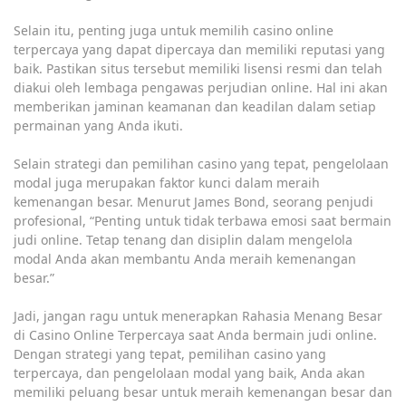
Selain itu, penting juga untuk memilih casino online
terpercaya yang dapat dipercaya dan memiliki reputasi yang
baik. Pastikan situs tersebut memiliki lisensi resmi dan telah
diakui oleh lembaga pengawas perjudian online. Hal ini akan
memberikan jaminan keamanan dan keadilan dalam setiap
permainan yang Anda ikuti.
Selain strategi dan pemilihan casino yang tepat, pengelolaan
modal juga merupakan faktor kunci dalam meraih
kemenangan besar. Menurut James Bond, seorang penjudi
profesional, “Penting untuk tidak terbawa emosi saat bermain
judi online. Tetap tenang dan disiplin dalam mengelola
modal Anda akan membantu Anda meraih kemenangan
besar.”
Jadi, jangan ragu untuk menerapkan Rahasia Menang Besar
di Casino Online Terpercaya saat Anda bermain judi online.
Dengan strategi yang tepat, pemilihan casino yang
terpercaya, dan pengelolaan modal yang baik, Anda akan
memiliki peluang besar untuk meraih kemenangan besar dan