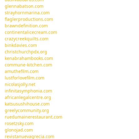
glennabatson.com
strayhornmarina.com
flaglerproductions.com
brawndefinition.com
continentalicecream.com
crazycreekquilts.com
binkdavies.com
christchurchpdx.org
kenabrahambooks.com
commune-kitchen.com
amuthefilm.com
lustforlovefilm.com
nicolasjolly.net
infinitasymphonia.com
africanlegalcentre.org
katsusushihouse.com
greelycommunity.org
ruedumainerestaurant.com
rosetzsky.com
glonojad.com
revistanuevagrecia.com