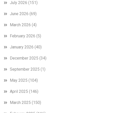
July 2026
(151)
June 2026
(69)
March 2026
(4)
February 2026
(5)
January 2026
(40)
December 2025
(34)
September 2025
(1)
May 2025
(104)
April 2025
(146)
March 2025
(150)