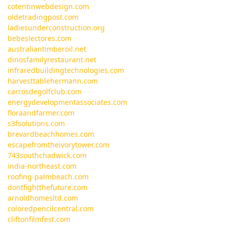
cotentinwebdesign.com
oldetradingpost.com
ladiesunderconstruction.org
bebeslectores.com
australiantimberoil.net
dinosfamilyrestaurant.net
infraredbuildingtechnologies.com
harvesttablehermann.com
carrosdegolfclub.com
energydevelopmentassociates.com
floraandfarmer.com
s3fsolutions.com
brevardbeachhomes.com
escapefromtheivorytower.com
743southchadwick.com
india-northeast.com
roofing-palmbeach.com
dontfightthefuture.com
arnoldhomesltd.com
coloredpencilcentral.com
cliftonfilmfest.com