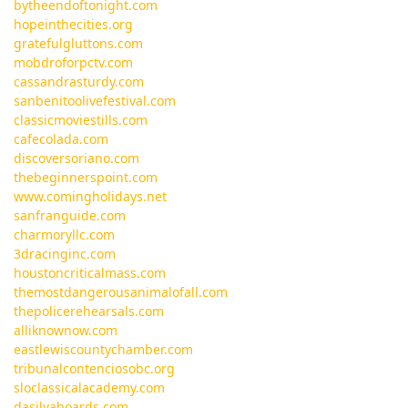
bytheendoftonight.com
hopeinthecities.org
gratefulgluttons.com
mobdroforpctv.com
cassandrasturdy.com
sanbenitoolivefestival.com
classicmoviestills.com
cafecolada.com
discoversoriano.com
thebeginnerspoint.com
www.comingholidays.net
sanfranguide.com
charmoryllc.com
3dracinginc.com
houstoncriticalmass.com
themostdangerousanimalofall.com
thepolicerehearsals.com
alliknownow.com
eastlewiscountychamber.com
tribunalcontenciosobc.org
sloclassicalacademy.com
dasilvaboards.com