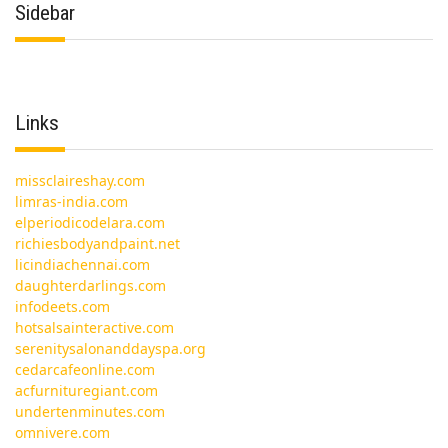
Sidebar
Links
missclaireshay.com
limras-india.com
elperiodicodelara.com
richiesbodyandpaint.net
licindiachennai.com
daughterdarlings.com
infodeets.com
hotsalsainteractive.com
serenitysalonanddayspa.org
cedarcafeonline.com
acfurnituregiant.com
undertenminutes.com
omnivere.com