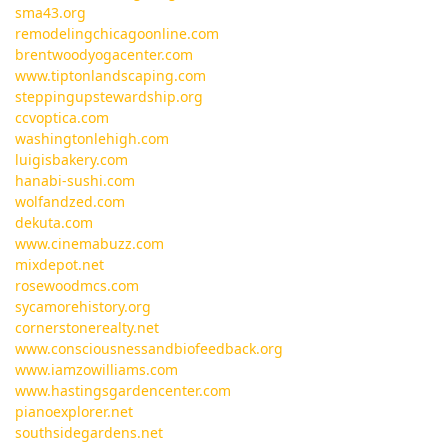
sma43.org
remodelingchicagoonline.com
brentwoodyogacenter.com
www.tiptonlandscaping.com
steppingupstewardship.org
ccvoptica.com
washingtonlehigh.com
luigisbakery.com
hanabi-sushi.com
wolfandzed.com
dekuta.com
www.cinemabuzz.com
mixdepot.net
rosewoodmcs.com
sycamorehistory.org
cornerstonerealty.net
www.consciousnessandbiofeedback.org
www.iamzowilliams.com
www.hastingsgardencenter.com
pianoexplorer.net
southsidegardens.net