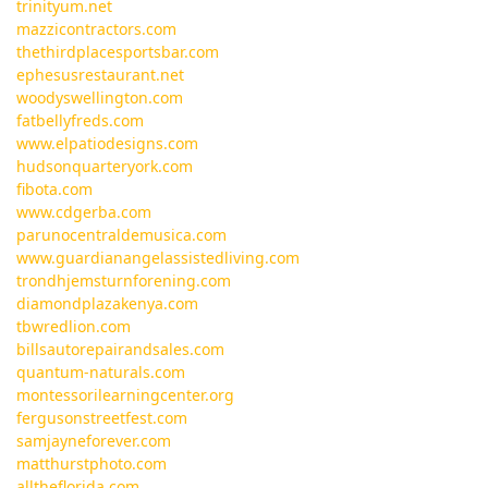
trinityum.net
mazzicontractors.com
thethirdplacesportsbar.com
ephesusrestaurant.net
woodyswellington.com
fatbellyfreds.com
www.elpatiodesigns.com
hudsonquarteryork.com
fibota.com
www.cdgerba.com
parunocentraldemusica.com
www.guardianangelassistedliving.com
trondhjemsturnforening.com
diamondplazakenya.com
tbwredlion.com
billsautorepairandsales.com
quantum-naturals.com
montessorilearningcenter.org
fergusonstreetfest.com
samjayneforever.com
matthurstphoto.com
alltheflorida.com