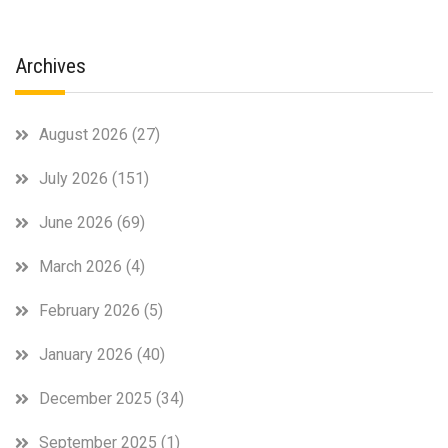
Archives
August 2026
(27)
July 2026
(151)
June 2026
(69)
March 2026
(4)
February 2026
(5)
January 2026
(40)
December 2025
(34)
September 2025
(1)