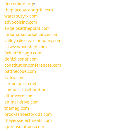
drcconline.org
v
theplacebarandgrill.com
waterburyrx.com
advpoolsinc.com
angelosatthepoint.com
indianapastorsalliance.com
valleyoakssteakcompany.com
caseyswoodshed.com
fixhairchicago.com
denizliesnaf.com
constitutionconferences.com
patthecope.com
svitcs.com
seriouspizza.net
compassroseband.net
altumcore.com
animal-drive.com
tnamag.com
brooksshoesforkids.com
thayersselectmeats.com
aporiasolutions.com