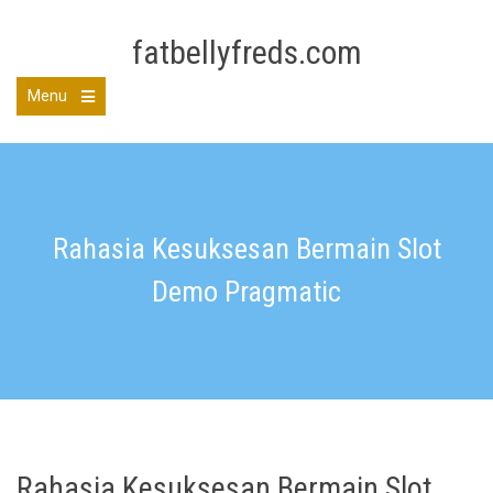
Skip
to
fatbellyfreds.com
content
Menu
Open
the
main
menu
Rahasia Kesuksesan Bermain Slot
Demo Pragmatic
Rahasia Kesuksesan Bermain Slot