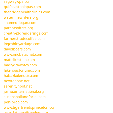
segwaywpa.com
gulfcoastpalapas.com
thebridgehealthclinics.com
waterlinewriters.org
shameddogan.com
parentsoftots.org
creative3drenderings.com
farmerstradecoffee.com
logcabinyardage.com
davidboers.com
www.imobetachat.com
mattdickstein.com
badlydrawntoy.com
lakehoustonumc.com
habakkukmusic.com
nexttonone.net
serenityhbot.net
joshuainternational.org
susansnailandfacial.com
pen-prop.com
www.tigertrendsprinceton.com
www.fathers4freedom.org