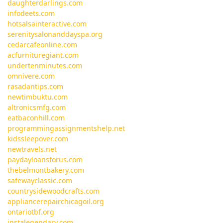
daughterdarlings.com
infodeets.com
hotsalsainteractive.com
serenitysalonanddayspa.org
cedarcafeonline.com
acfurnituregiant.com
undertenminutes.com
omnivere.com
rasadantips.com
newtimbuktu.com
altronicsmfg.com
eatbaconhill.com
programmingassignmentshelp.net
kidssleepover.com
newtravels.net
paydayloansforus.com
thebelmontbakery.com
safewayclassic.com
countrysidewoodcrafts.com
appliancerepairchicagoil.org
ontariotbf.org
instalegendary.com