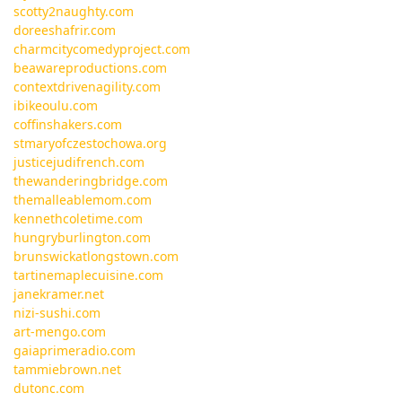
scotty2naughty.com
doreeshafrir.com
charmcitycomedyproject.com
beawareproductions.com
contextdrivenagility.com
ibikeoulu.com
coffinshakers.com
stmaryofczestochowa.org
justicejudifrench.com
thewanderingbridge.com
themalleablemom.com
kennethcoletime.com
hungryburlington.com
brunswickatlongstown.com
tartinemaplecuisine.com
janekramer.net
nizi-sushi.com
art-mengo.com
gaiaprimeradio.com
tammiebrown.net
dutonc.com