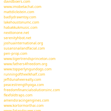
davidboers.com
www.imobetachat.com
mattdickstein.com
badlydrawntoy.com
lakehoustonumc.com
habakkukmusic.com
nexttonone.net
serenityhbot.net
joshuainternational.org
susansnailandfacial.com
pen-prop.com
www.tigertrendsprinceton.com
www.fathers4freedom.org
www.topperlyngundogs.com
runningoftheelkhalf.com
jeffdunaheerealty.com
peacestrengthyoga.com
freedomfinancialsolutionsinc.com
flexfoldtraps.com
amendsracingengines.com
www.kortormorthai.com
www.fatandqueer.com