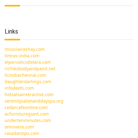
Links
missclaireshay.com
limras-india.com
elperiodicodelara.com
richiesbodyandpaint.net
licindiachennai.com
daughterdarlings.com
infodeets.com
hotsalsainteractive.com
serenitysalonanddayspa.org
cedarcafeonline.com
acfurnituregiant.com
undertenminutes.com
omnivere.com
rasadantips.com