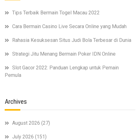
Tips Terbaik Bermain Togel Macau 2022
Cara Bermain Casino Live Secara Online yang Mudah
Rahasia Kesuksesan Situs Judi Bola Terbesar di Dunia
Strategi Jitu Menang Bermain Poker IDN Online
Slot Gacor 2022: Panduan Lengkap untuk Pemain
Pemula
Archives
August 2026
(27)
July 2026
(151)