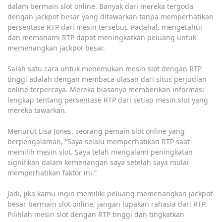
dalam bermain slot online. Banyak dari mereka tergoda
dengan jackpot besar yang ditawarkan tanpa memperhatikan
persentase RTP dari mesin tersebut. Padahal, mengetahui
dan memahami RTP dapat meningkatkan peluang untuk
memenangkan jackpot besar.
Salah satu cara untuk menemukan mesin slot dengan RTP
tinggi adalah dengan membaca ulasan dari situs perjudian
online terpercaya. Mereka biasanya memberikan informasi
lengkap tentang persentase RTP dari setiap mesin slot yang
mereka tawarkan.
Menurut Lisa Jones, seorang pemain slot online yang
berpengalaman, “Saya selalu memperhatikan RTP saat
memilih mesin slot. Saya telah mengalami peningkatan
signifikan dalam kemenangan saya setelah saya mulai
memperhatikan faktor ini.”
Jadi, jika kamu ingin memiliki peluang memenangkan jackpot
besar bermain slot online, jangan lupakan rahasia dari RTP.
Pilihlah mesin slot dengan RTP tinggi dan tingkatkan