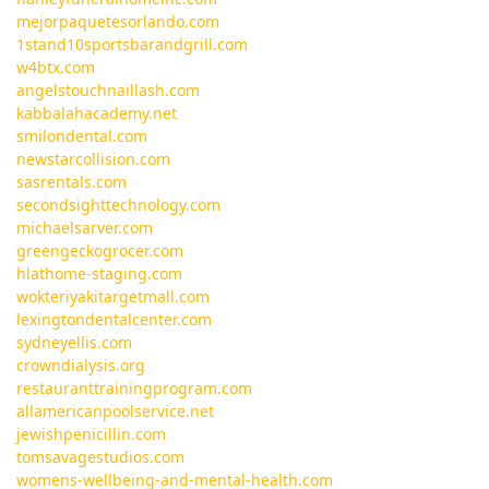
mejorpaquetesorlando.com
1stand10sportsbarandgrill.com
w4btx.com
angelstouchnaillash.com
kabbalahacademy.net
smilondental.com
newstarcollision.com
sasrentals.com
secondsighttechnology.com
michaelsarver.com
greengeckogrocer.com
hlathome-staging.com
wokteriyakitargetmall.com
lexingtondentalcenter.com
sydneyellis.com
crowndialysis.org
restauranttrainingprogram.com
allamericanpoolservice.net
jewishpenicillin.com
tomsavagestudios.com
womens-wellbeing-and-mental-health.com