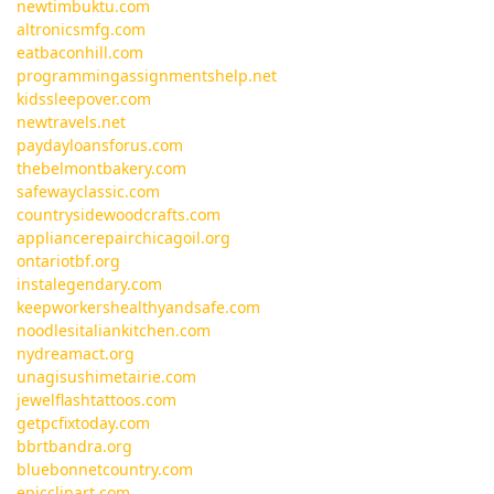
newtimbuktu.com
altronicsmfg.com
eatbaconhill.com
programmingassignmentshelp.net
kidssleepover.com
newtravels.net
paydayloansforus.com
thebelmontbakery.com
safewayclassic.com
countrysidewoodcrafts.com
appliancerepairchicagoil.org
ontariotbf.org
instalegendary.com
keepworkershealthyandsafe.com
noodlesitaliankitchen.com
nydreamact.org
unagisushimetairie.com
jewelflashtattoos.com
getpcfixtoday.com
bbrtbandra.org
bluebonnetcountry.com
epicclipart.com