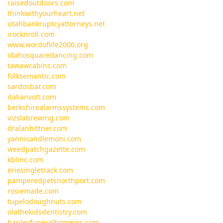
raisedoutdoors.com
thinkwithyourheart.net
utahbankruptcyattorneys.net
irocknroll.com
www.wordoflife2000.org
idahosquaredancing.com
tawawcabins.com
folksemantic.com
sardosbar.com
italianvolt.com
berkshirealarmssystems.com
vizslabrewing.com
dralanbittner.com
yannisandlemoni.com
weedpatchgazette.com
kblinc.com
eriesingletrack.com
pamperedpetsnorthport.com
rosiemade.com
tupelodoughnuts.com
olathekidsdentistry.com
hanleyfuneralhomeinc.com