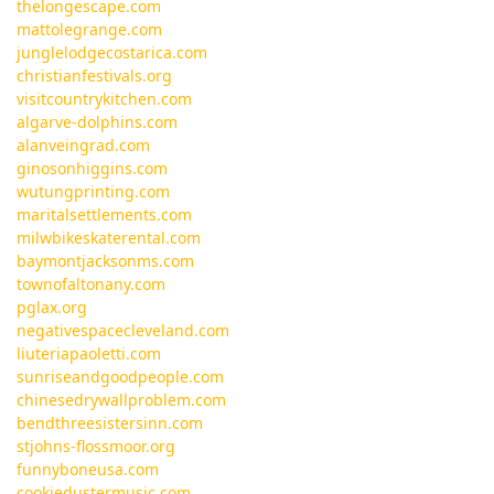
thelongescape.com
mattolegrange.com
junglelodgecostarica.com
christianfestivals.org
visitcountrykitchen.com
algarve-dolphins.com
alanveingrad.com
ginosonhiggins.com
wutungprinting.com
maritalsettlements.com
milwbikeskaterental.com
baymontjacksonms.com
townofaltonany.com
pglax.org
negativespacecleveland.com
liuteriapaoletti.com
sunriseandgoodpeople.com
chinesedrywallproblem.com
bendthreesistersinn.com
stjohns-flossmoor.org
funnyboneusa.com
cookiedustermusic.com