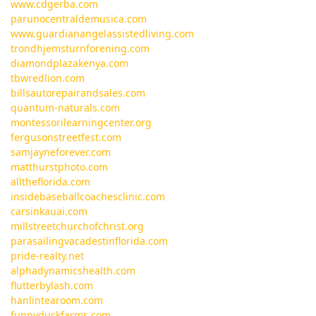
www.cdgerba.com
parunocentraldemusica.com
www.guardianangelassistedliving.com
trondhjemsturnforening.com
diamondplazakenya.com
tbwredlion.com
billsautorepairandsales.com
quantum-naturals.com
montessorilearningcenter.org
fergusonstreetfest.com
samjayneforever.com
matthurstphoto.com
alltheflorida.com
insidebaseballcoachesclinic.com
carsinkauai.com
millstreetchurchofchrist.org
parasailingvacadestinflorida.com
pride-realty.net
alphadynamicshealth.com
flutterbylash.com
hanlintearoom.com
funnyduckfarms.com