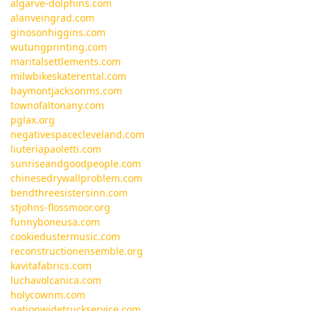
algarve-dolphins.com
alanveingrad.com
ginosonhiggins.com
wutungprinting.com
maritalsettlements.com
milwbikeskaterental.com
baymontjacksonms.com
townofaltonany.com
pglax.org
negativespacecleveland.com
liuteriapaoletti.com
sunriseandgoodpeople.com
chinesedrywallproblem.com
bendthreesistersinn.com
stjohns-flossmoor.org
funnyboneusa.com
cookiedustermusic.com
reconstructionensemble.org
kavitafabrics.com
luchavolcanica.com
holycownm.com
nationwidetruckservice.com