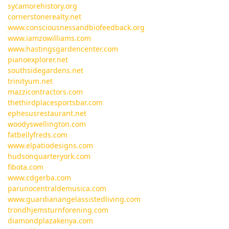
sycamorehistory.org
cornerstonerealty.net
www.consciousnessandbiofeedback.org
www.iamzowilliams.com
www.hastingsgardencenter.com
pianoexplorer.net
southsidegardens.net
trinityum.net
mazzicontractors.com
thethirdplacesportsbar.com
ephesusrestaurant.net
woodyswellington.com
fatbellyfreds.com
www.elpatiodesigns.com
hudsonquarteryork.com
fibota.com
www.cdgerba.com
parunocentraldemusica.com
www.guardianangelassistedliving.com
trondhjemsturnforening.com
diamondplazakenya.com