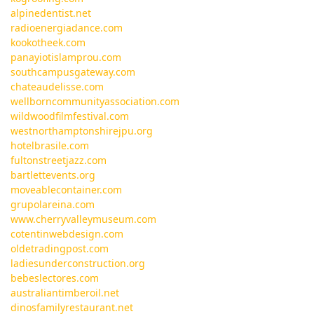
alpinedentist.net
radioenergiadance.com
kookotheek.com
panayiotislamprou.com
southcampusgateway.com
chateaudelisse.com
wellborncommunityassociation.com
wildwoodfilmfestival.com
westnorthamptonshirejpu.org
hotelbrasile.com
fultonstreetjazz.com
bartlettevents.org
moveablecontainer.com
grupolareina.com
www.cherryvalleymuseum.com
cotentinwebdesign.com
oldetradingpost.com
ladiesunderconstruction.org
bebeslectores.com
australiantimberoil.net
dinosfamilyrestaurant.net