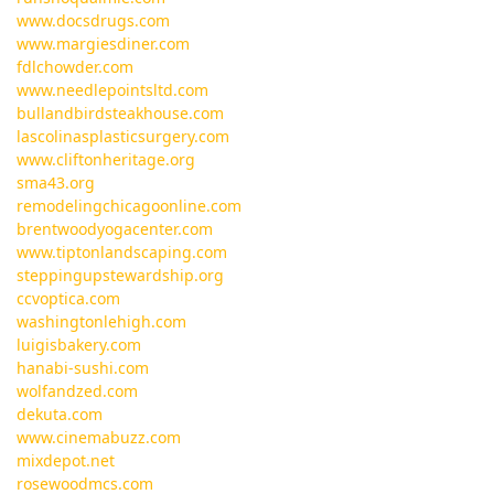
www.docsdrugs.com
www.margiesdiner.com
fdlchowder.com
www.needlepointsltd.com
bullandbirdsteakhouse.com
lascolinasplasticsurgery.com
www.cliftonheritage.org
sma43.org
remodelingchicagoonline.com
brentwoodyogacenter.com
www.tiptonlandscaping.com
steppingupstewardship.org
ccvoptica.com
washingtonlehigh.com
luigisbakery.com
hanabi-sushi.com
wolfandzed.com
dekuta.com
www.cinemabuzz.com
mixdepot.net
rosewoodmcs.com