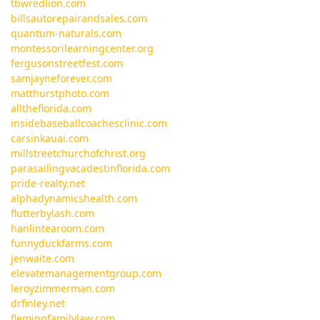
tbwredlion.com
billsautorepairandsales.com
quantum-naturals.com
montessorilearningcenter.org
fergusonstreetfest.com
samjayneforever.com
matthurstphoto.com
alltheflorida.com
insidebaseballcoachesclinic.com
carsinkauai.com
millstreetchurchofchrist.org
parasailingvacadestinflorida.com
pride-realty.net
alphadynamicshealth.com
flutterbylash.com
hanlintearoom.com
funnyduckfarms.com
jenwaite.com
elevatemanagementgroup.com
leroyzimmerman.com
drfinley.net
flemingfamilylaw.com