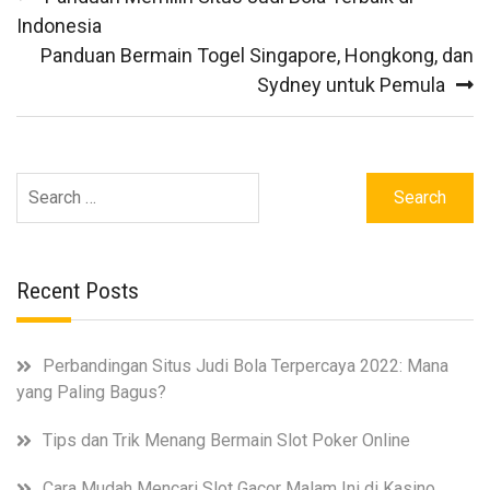
navigation
Indonesia
Panduan Bermain Togel Singapore, Hongkong, dan
Sydney untuk Pemula
Search
for:
Recent Posts
Perbandingan Situs Judi Bola Terpercaya 2022: Mana
yang Paling Bagus?
Tips dan Trik Menang Bermain Slot Poker Online
Cara Mudah Mencari Slot Gacor Malam Ini di Kasino