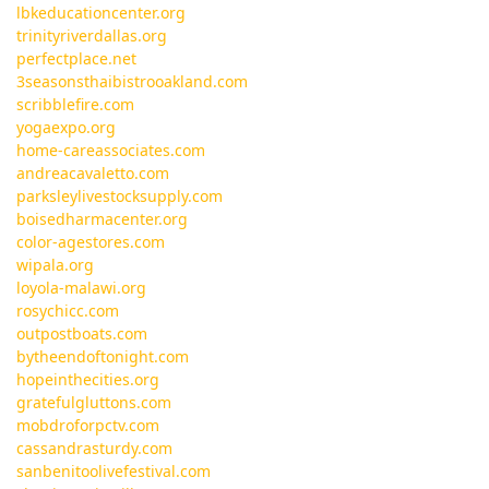
lbkeducationcenter.org
trinityriverdallas.org
perfectplace.net
3seasonsthaibistrooakland.com
scribblefire.com
yogaexpo.org
home-careassociates.com
andreacavaletto.com
parksleylivestocksupply.com
boisedharmacenter.org
color-agestores.com
wipala.org
loyola-malawi.org
rosychicc.com
outpostboats.com
bytheendoftonight.com
hopeinthecities.org
gratefulgluttons.com
mobdroforpctv.com
cassandrasturdy.com
sanbenitoolivefestival.com