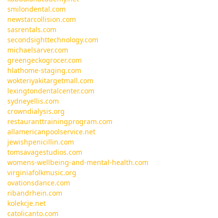
smilondental.com
newstarcollision.com
sasrentals.com
secondsighttechnology.com
michaelsarver.com
greengeckogrocer.com
hlathome-staging.com
wokteriyakitargetmall.com
lexingtondentalcenter.com
sydneyellis.com
crowndialysis.org
restauranttrainingprogram.com
allamericanpoolservice.net
jewishpenicillin.com
tomsavagestudios.com
womens-wellbeing-and-mental-health.com
virginiafolkmusic.org
ovationsdance.com
ribandrhein.com
kolekcje.net
catolicanto.com