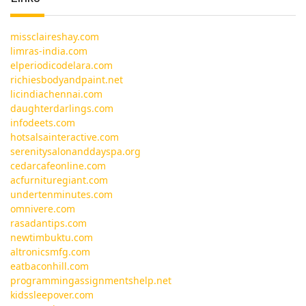
missclaireshay.com
limras-india.com
elperiodicodelara.com
richiesbodyandpaint.net
licindiachennai.com
daughterdarlings.com
infodeets.com
hotsalsainteractive.com
serenitysalonanddayspa.org
cedarcafeonline.com
acfurnituregiant.com
undertenminutes.com
omnivere.com
rasadantips.com
newtimbuktu.com
altronicsmfg.com
eatbaconhill.com
programmingassignmentshelp.net
kidssleepover.com