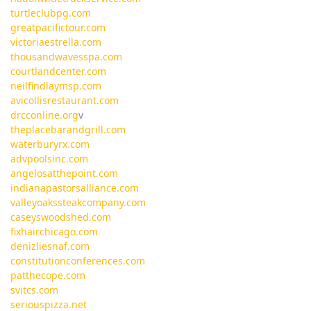
turtleclubpg.com
greatpacifictour.com
victoriaestrella.com
thousandwavesspa.com
courtlandcenter.com
neilfindlaymsp.com
avicollisrestaurant.com
drcconline.org
v
theplacebarandgrill.com
waterburyrx.com
advpoolsinc.com
angelosatthepoint.com
indianapastorsalliance.com
valleyoakssteakcompany.com
caseyswoodshed.com
fixhairchicago.com
denizliesnaf.com
constitutionconferences.com
patthecope.com
svitcs.com
seriouspizza.net