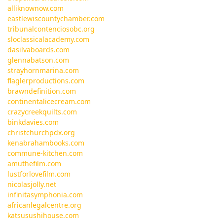
alliknownow.com
eastlewiscountychamber.com
tribunalcontenciosobc.org
sloclassicalacademy.com
dasilvaboards.com
glennabatson.com
strayhornmarina.com
flaglerproductions.com
brawndefinition.com
continentalicecream.com
crazycreekquilts.com
binkdavies.com
christchurchpdx.org
kenabrahambooks.com
commune-kitchen.com
amuthefilm.com
lustforlovefilm.com
nicolasjolly.net
infinitasymphonia.com
africanlegalcentre.org
katsusushihouse.com