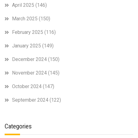
April 2025
(146)
March 2025
(150)
February 2025
(116)
January 2025
(149)
December 2024
(150)
November 2024
(145)
October 2024
(147)
September 2024
(122)
Categories