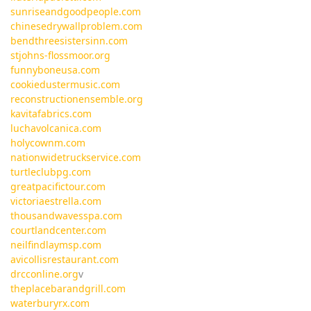
sunriseandgoodpeople.com
chinesedrywallproblem.com
bendthreesistersinn.com
stjohns-flossmoor.org
funnyboneusa.com
cookiedustermusic.com
reconstructionensemble.org
kavitafabrics.com
luchavolcanica.com
holycownm.com
nationwidetruckservice.com
turtleclubpg.com
greatpacifictour.com
victoriaestrella.com
thousandwavesspa.com
courtlandcenter.com
neilfindlaymsp.com
avicollisrestaurant.com
drcconline.org
v
theplacebarandgrill.com
waterburyrx.com