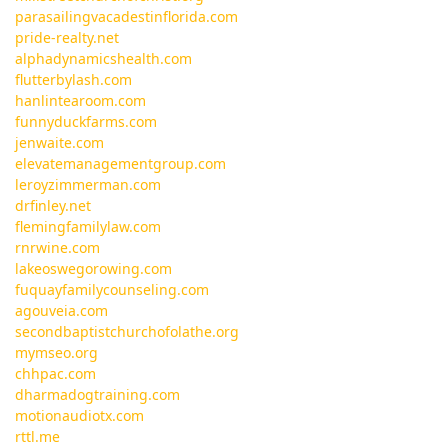
parasailingvacadestinflorida.com
pride-realty.net
alphadynamicshealth.com
flutterbylash.com
hanlintearoom.com
funnyduckfarms.com
jenwaite.com
elevatemanagementgroup.com
leroyzimmerman.com
drfinley.net
flemingfamilylaw.com
rnrwine.com
lakeoswegorowing.com
fuquayfamilycounseling.com
agouveia.com
secondbaptistchurchofolathe.org
mymseo.org
chhpac.com
dharmadogtraining.com
motionaudiotx.com
rttl.me