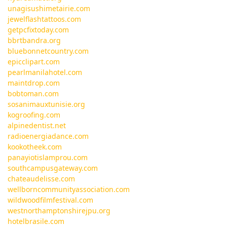
unagisushimetairie.com
jewelflashtattoos.com
getpcfixtoday.com
bbrtbandra.org
bluebonnetcountry.com
epicclipart.com
pearlmanilahotel.com
maintdrop.com
bobtoman.com
sosanimauxtunisie.org
kogroofing.com
alpinedentist.net
radioenergiadance.com
kookotheek.com
panayiotislamprou.com
southcampusgateway.com
chateaudelisse.com
wellborncommunityassociation.com
wildwoodfilmfestival.com
westnorthamptonshirejpu.org
hotelbrasile.com