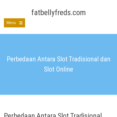
Skip
to
fatbellyfreds.com
content
Menu
Open
the
main
menu
Perbedaan Antara Slot Tradisional dan
Slot Online
Perbedaan Antara Slot Tradisional