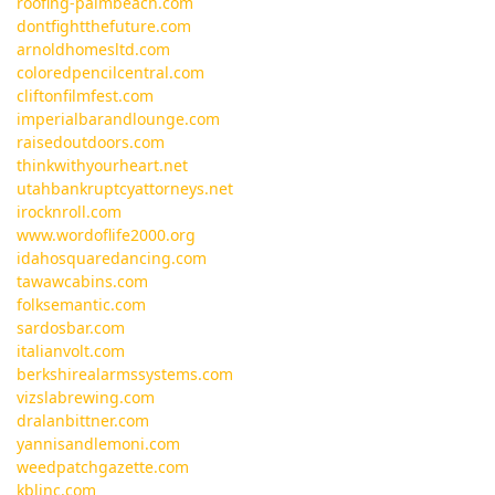
roofing-palmbeach.com
dontfightthefuture.com
arnoldhomesltd.com
coloredpencilcentral.com
cliftonfilmfest.com
imperialbarandlounge.com
raisedoutdoors.com
thinkwithyourheart.net
utahbankruptcyattorneys.net
irocknroll.com
www.wordoflife2000.org
idahosquaredancing.com
tawawcabins.com
folksemantic.com
sardosbar.com
italianvolt.com
berkshirealarmssystems.com
vizslabrewing.com
dralanbittner.com
yannisandlemoni.com
weedpatchgazette.com
kblinc.com