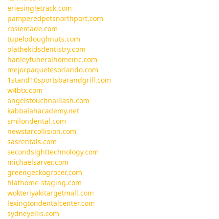
eriesingletrack.com
pamperedpetsnorthport.com
rosiemade.com
tupelodoughnuts.com
olathekidsdentistry.com
hanleyfuneralhomeinc.com
mejorpaquetesorlando.com
1stand10sportsbarandgrill.com
w4btx.com
angelstouchnaillash.com
kabbalahacademy.net
smilondental.com
newstarcollision.com
sasrentals.com
secondsighttechnology.com
michaelsarver.com
greengeckogrocer.com
hlathome-staging.com
wokteriyakitargetmall.com
lexingtondentalcenter.com
sydneyellis.com