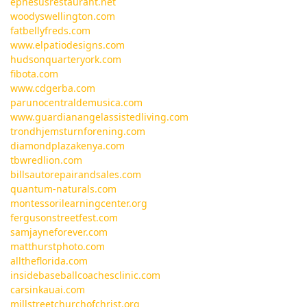
ephesusrestaurant.net
woodyswellington.com
fatbellyfreds.com
www.elpatiodesigns.com
hudsonquarteryork.com
fibota.com
www.cdgerba.com
parunocentraldemusica.com
www.guardianangelassistedliving.com
trondhjemsturnforening.com
diamondplazakenya.com
tbwredlion.com
billsautorepairandsales.com
quantum-naturals.com
montessorilearningcenter.org
fergusonstreetfest.com
samjayneforever.com
matthurstphoto.com
alltheflorida.com
insidebaseballcoachesclinic.com
carsinkauai.com
millstreetchurchofchrist.org