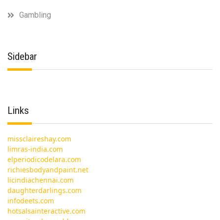
Gambling
Sidebar
Links
missclaireshay.com
limras-india.com
elperiodicodelara.com
richiesbodyandpaint.net
licindiachennai.com
daughterdarlings.com
infodeets.com
hotsalsainteractive.com