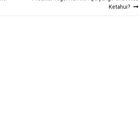
Ketahui?