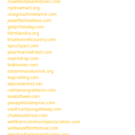
noodlesitaliankitchen.com
nydreamact.org
unagisushimetairie.com
jewelflashtattoos.com
getpcfixtoday.com
bbrtbandra.org
bluebonnetcountry.com
epicclipart.com
pearlmanilahotel.com
maintdrop.com
bobtoman.com
sosanimauxtunisie.org
kogroofing.com
alpinedentist.net
radioenergiadance.com
kookotheek.com
panayiotislamprou.com
southcampusgateway.com
chateaudelisse.com
wellborncommunityassociation.com
wildwoodfilmfestival.com
westnorthamptonshirejpu.org