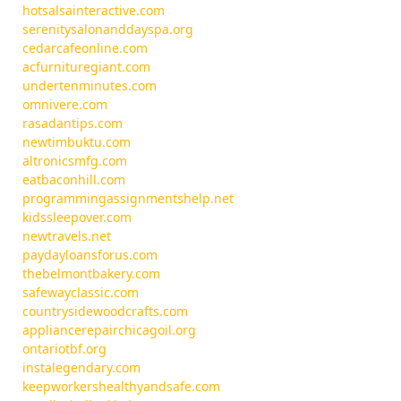
hotsalsainteractive.com
serenitysalonanddayspa.org
cedarcafeonline.com
acfurnituregiant.com
undertenminutes.com
omnivere.com
rasadantips.com
newtimbuktu.com
altronicsmfg.com
eatbaconhill.com
programmingassignmentshelp.net
kidssleepover.com
newtravels.net
paydayloansforus.com
thebelmontbakery.com
safewayclassic.com
countrysidewoodcrafts.com
appliancerepairchicagoil.org
ontariotbf.org
instalegendary.com
keepworkershealthyandsafe.com