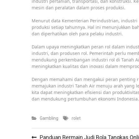
industri pertanian, transportasi, dan konstruksi. 
mesin dan peralatan dalam proses produksi.
Menurut data Kementerian Perindustrian, industr
produksi setiap tahunnya. Hal ini menunjukkan ba
dan diperhatikan oleh para pelaku industri.
Dalam upaya meningkatkan peran rol dalam industr
industri, dan produsen rol. Pemerintah perlu mem
mendukung perkembangan industri rol di Tanah Air.
meningkatkan kualitas dan inovasi dalam memprodu
Dengan memahami dan mengakui peran penting rol
memajukan industri Tanah Air menuju arah yang l
kita dapat meningkatkan efisiensi dan produktivit
dan mendukung pertumbuhan ekonomi Indonesia.
Gambling
rolet
Post
Panduan Bermain Judi Bola Tangkas Onl