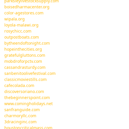
parksleylivestocksupply.com
boisedharmacenter.org
color-agestores.com
wipala.org
loyola-malawi.org
rosychicc.com
outpostboats.com
bytheendoftonight.com
hopeinthecities.org
gratefulgluttons.com
mobdroforpctv.com
cassandrasturdy.com
sanbenitoolivefestival.com
classicmoviestills.com
cafecolada.com
discoversoriano.com
thebeginnerspoint.com
www.comingholidays.net
sanfranguide.com
charmoryllc.com
3dracinginc.com
houstoncriticalmass.com