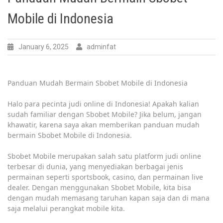
Mobile di Indonesia
January 6, 2025
adminfat
Panduan Mudah Bermain Sbobet Mobile di Indonesia
Halo para pecinta judi online di Indonesia! Apakah kalian
sudah familiar dengan Sbobet Mobile? Jika belum, jangan
khawatir, karena saya akan memberikan panduan mudah
bermain Sbobet Mobile di Indonesia.
Sbobet Mobile merupakan salah satu platform judi online
terbesar di dunia, yang menyediakan berbagai jenis
permainan seperti sportsbook, casino, dan permainan live
dealer. Dengan menggunakan Sbobet Mobile, kita bisa
dengan mudah memasang taruhan kapan saja dan di mana
saja melalui perangkat mobile kita.