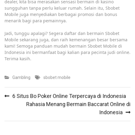
dealer, kita bisa merasakan sensasi bermain di kasino
sungguhan tanpa perlu keluar rumah. Selain itu, Sbobet
Mobile juga menyediakan berbagai promosi dan bonus
menarik bagi para pemainnya.
Jadi, tunggu apalagi? Segera daftar dan bermain Sbobet
Mobile sekarang juga, dan raih kemenangan besar bersama
kami! Semoga panduan mudah bermain Sbobet Mobile di
Indonesia ini bermanfaat bagi kalian para pecinta judi online.
Terima kasih.
Gambling
sbobet mobile
Post
6 Situs Bo Poker Online Terpercaya di Indonesia
navigation
Rahasia Menang Bermain Baccarat Online di
Indonesia