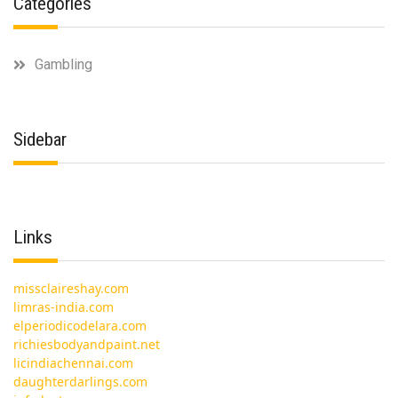
Categories
Gambling
Sidebar
Links
missclaireshay.com
limras-india.com
elperiodicodelara.com
richiesbodyandpaint.net
licindiachennai.com
daughterdarlings.com