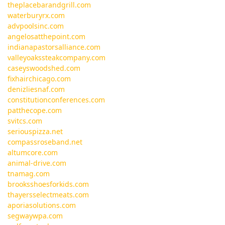
theplacebarandgrill.com
waterburyrx.com
advpoolsinc.com
angelosatthepoint.com
indianapastorsalliance.com
valleyoakssteakcompany.com
caseyswoodshed.com
fixhairchicago.com
denizliesnaf.com
constitutionconferences.com
patthecope.com
svitcs.com
seriouspizza.net
compassroseband.net
altumcore.com
animal-drive.com
tnamag.com
brooksshoesforkids.com
thayersselectmeats.com
aporiasolutions.com
segwaywpa.com