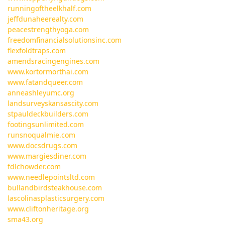
runningoftheelkhalf.com
jeffdunaheerealty.com
peacestrengthyoga.com
freedomfinancialsolutionsinc.com
flexfoldtraps.com
amendsracingengines.com
www.kortormorthai.com
www.fatandqueer.com
anneashleyumc.org
landsurveyskansascity.com
stpauldeckbuilders.com
footingsunlimited.com
runsnoqualmie.com
www.docsdrugs.com
www.margiesdiner.com
fdlchowder.com
www.needlepointsltd.com
bullandbirdsteakhouse.com
lascolinasplasticsurgery.com
www.cliftonheritage.org
sma43.org