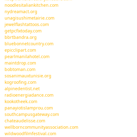
noodlesitaliankitchen.com
nydreamact.org
unagisushimetairie.com
jewelflashtattoos.com
getpcfixtoday.com
bbrtbandra.org
bluebonnetcountry.com
epicclipart.com
pearlmanilahotel.com
maintdrop.com
bobtoman.com
sosanimauxtunisie.org
kogroofing.com
alpinedentist.net
radioenergiadance.com
kookotheek.com
panayiotislamprou.com
southcampusgateway.com
chateaudelisse.com
wellborncommunityassociation.com
wildwoodfilmfestival.com