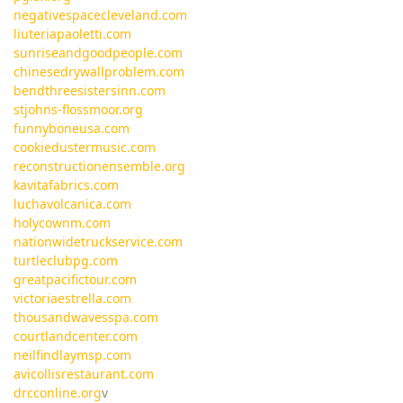
negativespacecleveland.com
liuteriapaoletti.com
sunriseandgoodpeople.com
chinesedrywallproblem.com
bendthreesistersinn.com
stjohns-flossmoor.org
funnyboneusa.com
cookiedustermusic.com
reconstructionensemble.org
kavitafabrics.com
luchavolcanica.com
holycownm.com
nationwidetruckservice.com
turtleclubpg.com
greatpacifictour.com
victoriaestrella.com
thousandwavesspa.com
courtlandcenter.com
neilfindlaymsp.com
avicollisrestaurant.com
drcconline.org
v