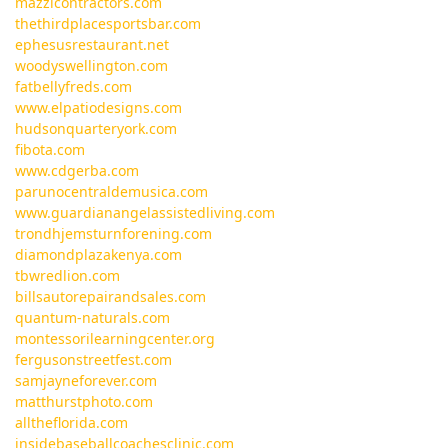
mazzicontractors.com
thethirdplacesportsbar.com
ephesusrestaurant.net
woodyswellington.com
fatbellyfreds.com
www.elpatiodesigns.com
hudsonquarteryork.com
fibota.com
www.cdgerba.com
parunocentraldemusica.com
www.guardianangelassistedliving.com
trondhjemsturnforening.com
diamondplazakenya.com
tbwredlion.com
billsautorepairandsales.com
quantum-naturals.com
montessorilearningcenter.org
fergusonstreetfest.com
samjayneforever.com
matthurstphoto.com
alltheflorida.com
insidebaseballcoachesclinic.com