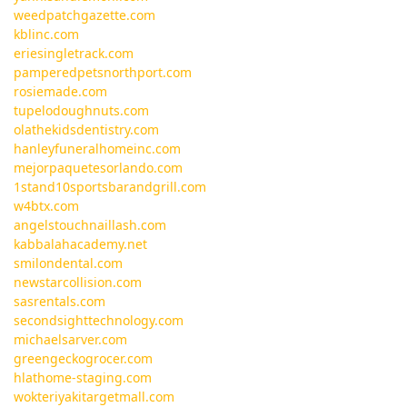
weedpatchgazette.com
kblinc.com
eriesingletrack.com
pamperedpetsnorthport.com
rosiemade.com
tupelodoughnuts.com
olathekidsdentistry.com
hanleyfuneralhomeinc.com
mejorpaquetesorlando.com
1stand10sportsbarandgrill.com
w4btx.com
angelstouchnaillash.com
kabbalahacademy.net
smilondental.com
newstarcollision.com
sasrentals.com
secondsighttechnology.com
michaelsarver.com
greengeckogrocer.com
hlathome-staging.com
wokteriyakitargetmall.com