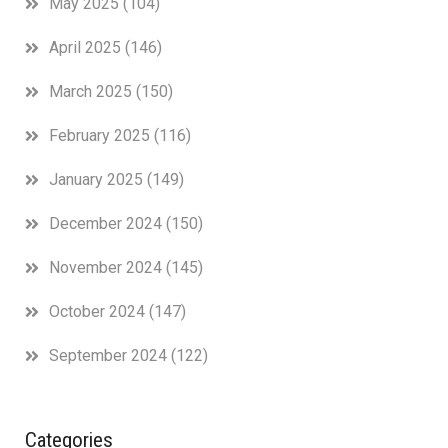
May 2025
(104)
April 2025
(146)
March 2025
(150)
February 2025
(116)
January 2025
(149)
December 2024
(150)
November 2024
(145)
October 2024
(147)
September 2024
(122)
Categories