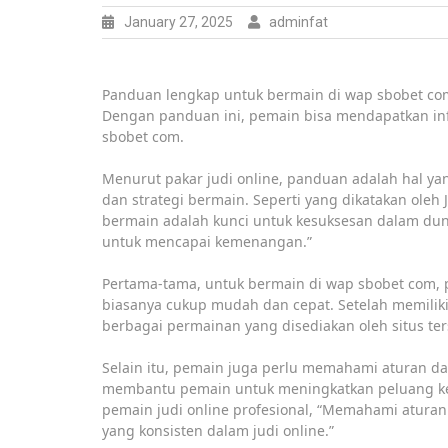
January 27, 2025
adminfat
Panduan lengkap untuk bermain di wap sbobet co
Dengan panduan ini, pemain bisa mendapatkan info
sbobet com.
Menurut pakar judi online, panduan adalah hal 
dan strategi bermain. Seperti yang dikatakan oleh 
bermain adalah kunci untuk kesuksesan dalam duni
untuk mencapai kemenangan.”
Pertama-tama, untuk bermain di wap sbobet com, p
biasanya cukup mudah dan cepat. Setelah memili
berbagai permainan yang disediakan oleh situs ter
Selain itu, pemain juga perlu memahami aturan dan
membantu pemain untuk meningkatkan peluang kem
pemain judi online profesional, “Memahami atura
yang konsisten dalam judi online.”