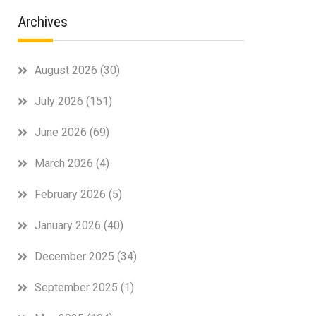
Archives
August 2026
(30)
July 2026
(151)
June 2026
(69)
March 2026
(4)
February 2026
(5)
January 2026
(40)
December 2025
(34)
September 2025
(1)