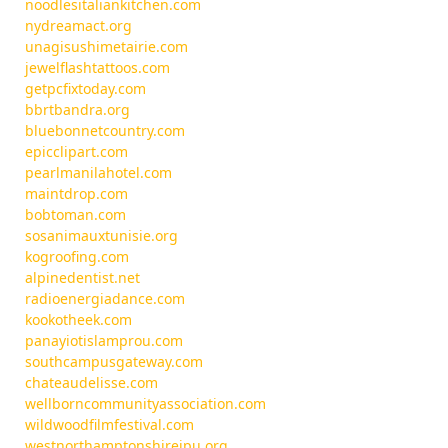
noodlesitaliankitchen.com
nydreamact.org
unagisushimetairie.com
jewelflashtattoos.com
getpcfixtoday.com
bbrtbandra.org
bluebonnetcountry.com
epicclipart.com
pearlmanilahotel.com
maintdrop.com
bobtoman.com
sosanimauxtunisie.org
kogroofing.com
alpinedentist.net
radioenergiadance.com
kookotheek.com
panayiotislamprou.com
southcampusgateway.com
chateaudelisse.com
wellborncommunityassociation.com
wildwoodfilmfestival.com
westnorthamptonshirejpu.org