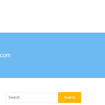
 com
Search
for: