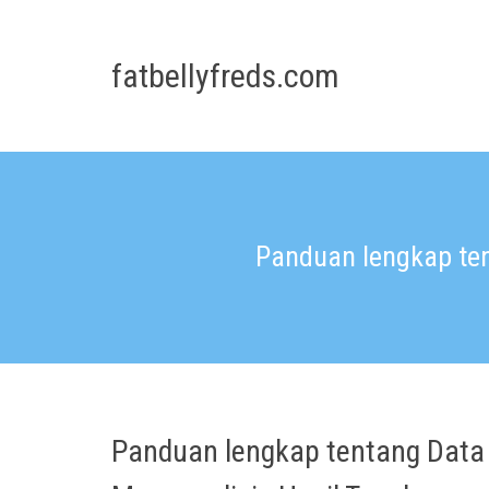
Skip
to
content
fatbellyfreds.com
Panduan lengkap ten
Panduan lengkap tentang Data