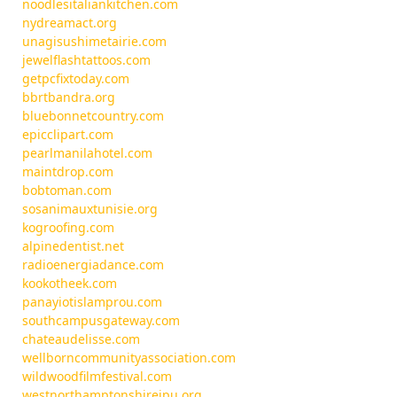
noodlesitaliankitchen.com
nydreamact.org
unagisushimetairie.com
jewelflashtattoos.com
getpcfixtoday.com
bbrtbandra.org
bluebonnetcountry.com
epicclipart.com
pearlmanilahotel.com
maintdrop.com
bobtoman.com
sosanimauxtunisie.org
kogroofing.com
alpinedentist.net
radioenergiadance.com
kookotheek.com
panayiotislamprou.com
southcampusgateway.com
chateaudelisse.com
wellborncommunityassociation.com
wildwoodfilmfestival.com
westnorthamptonshirejpu.org