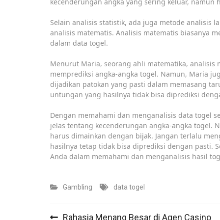
kecenderungan angka yang sering keluar, namun has
Selain analisis statistik, ada juga metode analisi
analisis matematis. Analisis matematis biasanya m
dalam data togel.
Menurut Maria, seorang ahli matematika, analisis
memprediksi angka-angka togel. Namun, Maria juga
dijadikan patokan yang pasti dalam memasang taru
untungan yang hasilnya tidak bisa diprediksi denga
Dengan memahami dan menganalisis data togel sec
jelas tentang kecenderungan angka-angka togel. 
harus dimainkan dengan bijak. Jangan terlalu men
hasilnya tetap tidak bisa diprediksi dengan pasti
Anda dalam memahami dan menganalisis hasil tog
Gambling
data togel
Post
Rahasia Menang Besar di Agen Casino