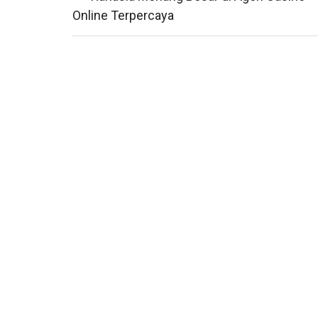
navigation
Online Terpercaya