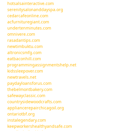
hotsalsainteractive.com
serenitysalonanddayspa.org
cedarcafeonline.com
acfurnituregiant.com
undertenminutes.com
omnivere.com
rasadantips.com
newtimbuktu.com
altronicsmfg.com
eatbaconhill.com
programmingassignmentshelp.net
kidssleepover.com
newtravels.net
paydayloansforus.com
thebelmontbakery.com
safewayclassic.com
countrysidewoodcrafts.com
appliancerepairchicagoil.org
ontariotbf.org
instalegendary.com
keepworkershealthyandsafe.com