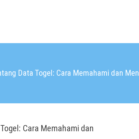
tang Data Togel: Cara Memahami dan Meng
 Togel: Cara Memahami dan