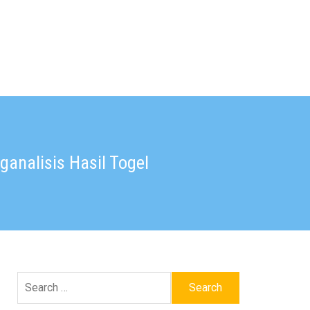
analisis Hasil Togel
Search
for: