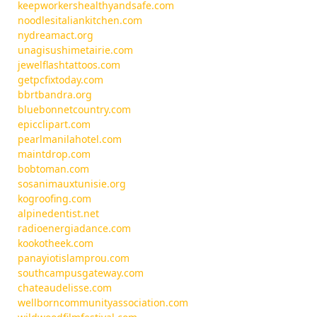
keepworkershealthyandsafe.com
noodlesitaliankitchen.com
nydreamact.org
unagisushimetairie.com
jewelflashtattoos.com
getpcfixtoday.com
bbrtbandra.org
bluebonnetcountry.com
epicclipart.com
pearlmanilahotel.com
maintdrop.com
bobtoman.com
sosanimauxtunisie.org
kogroofing.com
alpinedentist.net
radioenergiadance.com
kookotheek.com
panayiotislamprou.com
southcampusgateway.com
chateaudelisse.com
wellborncommunityassociation.com