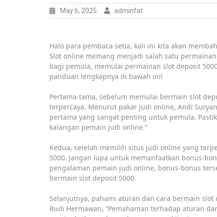
May 6, 2025
adminfat
Halo para pembaca setia, kali ini kita akan memb
Slot online memang menjadi salah satu permainan 
bagi pemula, memulai permainan slot deposit 5000
panduan lengkapnya di bawah ini!
Pertama-tama, sebelum memulai bermain slot deposi
terpercaya. Menurut pakar judi online, Andi Suryan
pertama yang sangat penting untuk pemula. Pastikan
kalangan pemain judi online.”
Kedua, setelah memilih situs judi online yang ter
5000. Jangan lupa untuk memanfaatkan bonus-bonus
pengalaman pemain judi online, bonus-bonus ter
bermain slot deposit 5000.
Selanjutnya, pahami aturan dan cara bermain slot 
Rudi Hermawan, “Pemahaman terhadap aturan dan c