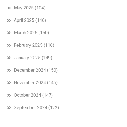
May 2025
(104)
April 2025
(146)
March 2025
(150)
February 2025
(116)
January 2025
(149)
December 2024
(150)
November 2024
(145)
October 2024
(147)
September 2024
(122)