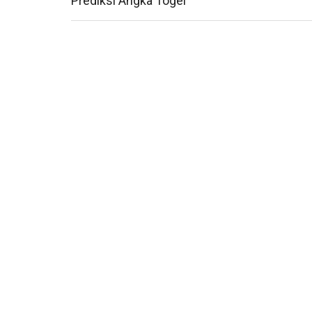
Prediksi Angka Togel