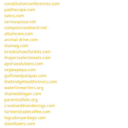
constitutionconferences.com
patthecope.com
svitcs.com
seriouspizza.net
compassroseband.net
altumcore.com
animal-drive.com
tnamag.com
brooksshoesforkids.com
thayersselectmeats.com
aporiasolutions.com
segwaywpa.com
gulfcoastpalapas.com
thebridgehealthclinics.com
waterlinewriters.org
shameddogan.com
parentsoftots.org
creative3drenderings.com
farmerstradecoffee.com
logcabinyardage.com
davidboers.com