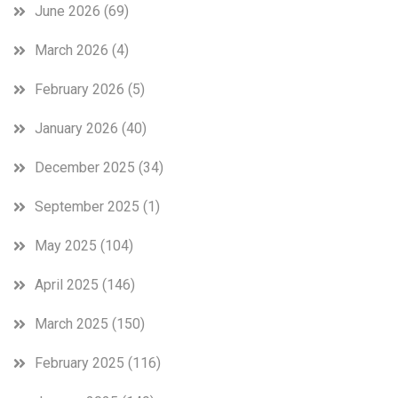
June 2026
(69)
March 2026
(4)
February 2026
(5)
January 2026
(40)
December 2025
(34)
September 2025
(1)
May 2025
(104)
April 2025
(146)
March 2025
(150)
February 2025
(116)