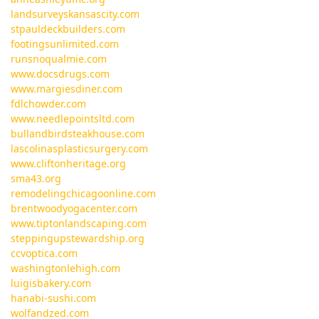
landsurveyskansascity.com
stpauldeckbuilders.com
footingsunlimited.com
runsnoqualmie.com
www.docsdrugs.com
www.margiesdiner.com
fdlchowder.com
www.needlepointsltd.com
bullandbirdsteakhouse.com
lascolinasplasticsurgery.com
www.cliftonheritage.org
sma43.org
remodelingchicagoonline.com
brentwoodyogacenter.com
www.tiptonlandscaping.com
steppingupstewardship.org
ccvoptica.com
washingtonlehigh.com
luigisbakery.com
hanabi-sushi.com
wolfandzed.com