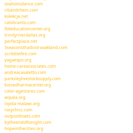
ovationsdance.com
ribandrhein.com
kolekcje.net
catolicanto.com
lbkeducationcenter.org
trinityriverdallas.org
perfectplace.net
3seasonsthaibistrooakland.com
scribblefire.com
yogaexpo.org
home-careassociates.com
andreacavaletto.com
parksleylivestocksupply.com
boisedharmacenter.org
color-agestores.com
wipala.org
loyola-malawi.org
rosychicc.com
outpostboats.com
bytheendoftonight.com
hopeinthecities.org